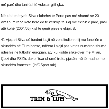
më parë dhe tani është vulosur gjithçka.
Në këtë mënyrë, Silva rikthehet te Porto pas më shumë se 20
vitesh, mirëpo këtë herë do të kërkojë të luaj me ekipin e parë, pasi
atë kohë (2004/05) kishte qenë pjesë e ekipit B.
41-vjeçari Silva së fundmi luajti në vendlindjen e tij me fanellën e
skuadrës së Fluminense, ndërsa i njëjti pas vetes numëron shumë
ndeshje në futbollin europian, aty ku kishte shkëlqyer me Milan,
Çelzi dhe PSZh, duke fituar shumë trofe, pjesën më të madhe me
skuadrën franceze. (infOSport.mk)