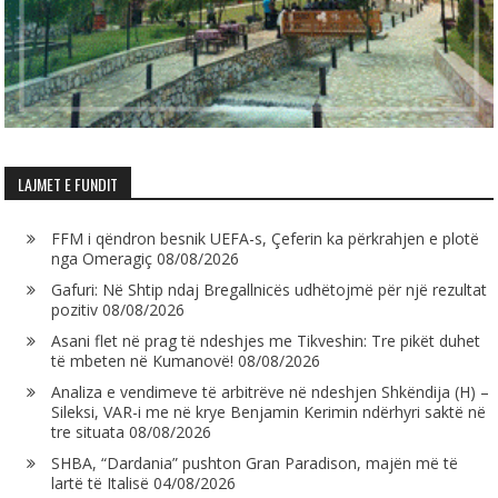
LAJMET E FUNDIT
FFM i qëndron besnik UEFA-s, Çeferin ka përkrahjen e plotë
nga Omeragiç
08/08/2026
Gafuri: Në Shtip ndaj Bregallnicës udhëtojmë për një rezultat
pozitiv
08/08/2026
Asani flet në prag të ndeshjes me Tikveshin: Tre pikët duhet
të mbeten në Kumanovë!
08/08/2026
Analiza e vendimeve të arbitrëve në ndeshjen Shkëndija (H) –
Sileksi, VAR-i me në krye Benjamin Kerimin ndërhyri saktë në
tre situata
08/08/2026
SHBA, “Dardania” pushton Gran Paradison, majën më të
lartë të Italisë
04/08/2026