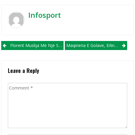
Infosport
Post navigation
Florent Muslija Më Një Supergol Ia Siguroi Fitoren E Fortuna Dusseldorfit (VIDEO)
Maqineria E Golave, Erling Haaland, Tejkalon Kristiano Ronaldon Në Premierligë
Leave a Reply