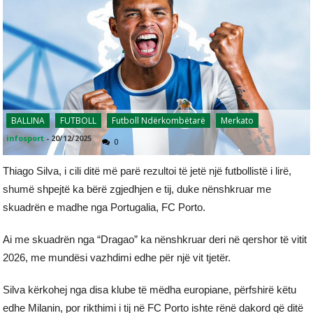
BALLINA
FUTBOLL
Futboll Ndërkombëtarë
Merkato
infosport
-
20/12/2025
0
Thiago Silva, i cili ditë më parë rezultoi të jetë një futbollistë i lirë,
shumë shpejtë ka bërë zgjedhjen e tij, duke nënshkruar me
skuadrën e madhe nga Portugalia, FC Porto.
Ai me skuadrën nga “Dragao” ka nënshkruar deri në qershor të vitit
2026, me mundësi vazhdimi edhe për një vit tjetër.
Silva kërkohej nga disa klube të mëdha europiane, përfshirë këtu
edhe Milanin, por rikthimi i tij në FC Porto ishte rënë dakord që ditë