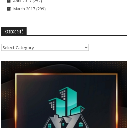
April 2017
(252)
March 2017
(299)
KATEGORITË
Kategoritë