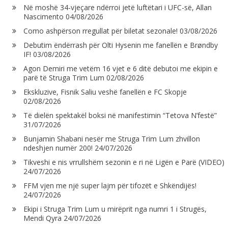
Në moshë 34-vjeçare ndërroi jetë luftëtari i UFC-së, Allan
Nascimento
04/08/2026
Como ashpërson rregullat për biletat sezonale!
03/08/2026
Debutim ëndërrash për Olti Hysenin me fanellën e Brøndby
IF!
03/08/2026
Agon Demiri me vetëm 16 vjet e 6 ditë debutoi me ekipin e
parë të Struga Trim Lum
02/08/2026
Ekskluzive, Fisnik Saliu veshë fanellën e FC Skopje
02/08/2026
Të dielën spektakël boksi në manifestimin “Tetova N’festë”
31/07/2026
Bunjamin Shabani nesër me Struga Trim Lum zhvillon
ndeshjen numër 200!
24/07/2026
Tikveshi e nis vrrullshëm sezonin e ri në Ligën e Parë (VIDEO)
24/07/2026
FFM vjen me një super lajm për tifozët e Shkëndijës!
24/07/2026
Ekipi i Struga Trim Lum u mirëprit nga numri 1 i Strugës,
Mendi Qyra
24/07/2026