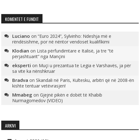
KOMENTET E FUNDIT
Luciano
on
“Euro 2024”, Sylvinho: Ndeshja më e
rëndësishme, por në nëntor vendoset kualifikimi
Klodian
on
Lista përfundimtare e Italisë, ja tre “të
përjashtuarit” nga Mançini
eksperti
on
Muçi u prezantua te Legia e Varshavës, ja për
sa vite ka nënshkruar
Bradva
on
Skandali në Paris, Kultesku, arbitri që në 2008-ën
kishte tentuar vetëvrasjen!
Mmabeg
on
Gjejnë pikën e dobët të Khabib
Nurmagomedov (VIDEO)
ARKIVI