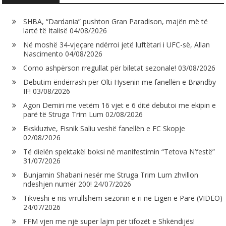
SHBA, “Dardania” pushton Gran Paradison, majën më të
lartë të Italisë
04/08/2026
Në moshë 34-vjeçare ndërroi jetë luftëtari i UFC-së, Allan
Nascimento
04/08/2026
Como ashpërson rregullat për biletat sezonale!
03/08/2026
Debutim ëndërrash për Olti Hysenin me fanellën e Brøndby
IF!
03/08/2026
Agon Demiri me vetëm 16 vjet e 6 ditë debutoi me ekipin e
parë të Struga Trim Lum
02/08/2026
Ekskluzive, Fisnik Saliu veshë fanellën e FC Skopje
02/08/2026
Të dielën spektakël boksi në manifestimin “Tetova N’festë”
31/07/2026
Bunjamin Shabani nesër me Struga Trim Lum zhvillon
ndeshjen numër 200!
24/07/2026
Tikveshi e nis vrrullshëm sezonin e ri në Ligën e Parë (VIDEO)
24/07/2026
FFM vjen me një super lajm për tifozët e Shkëndijës!