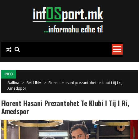
Skip to content
INFO
Ballina
>
BALLINA
>
Florent Hasani prezantohet te klubi i tij i ri,
Amedspor
Florent Hasani Prezantohet Te Klubi I Tij I Ri,
Amedspor