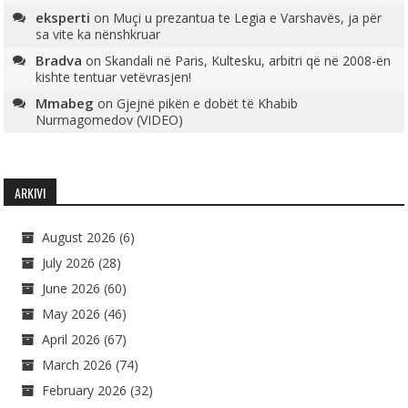
eksperti
on
Muçi u prezantua te Legia e Varshavës, ja për
sa vite ka nënshkruar
Bradva
on
Skandali në Paris, Kultesku, arbitri që në 2008-ën
kishte tentuar vetëvrasjen!
Mmabeg
on
Gjejnë pikën e dobët të Khabib
Nurmagomedov (VIDEO)
ARKIVI
August 2026
(6)
July 2026
(28)
June 2026
(60)
May 2026
(46)
April 2026
(67)
March 2026
(74)
February 2026
(32)