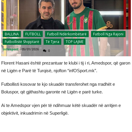
BALLINA
FUTBOLL
Futboll Ndërkombëtarë
Futboll Nga Rajoni
Futbollistë Shqiptarë
Të Tjera
TOP LAJME
infosport
-
05/01/2026
0
Florent Hasani është prezantuar te klubi i tij i ri, Amedspor, që garon
në Ligën e Parë të Turqisë, njofton “infOSport.mk”.
Futbollisti kosovar te kjo skuadër transferohet nga rradhët e
Boluspor, që gjithashtu garonte në Ligën e parë turke.
Ai te Amedspor vjen për të ndihmuar këtë skuadër në arritjen e
objektivit, inkuadrimin në Superligë.