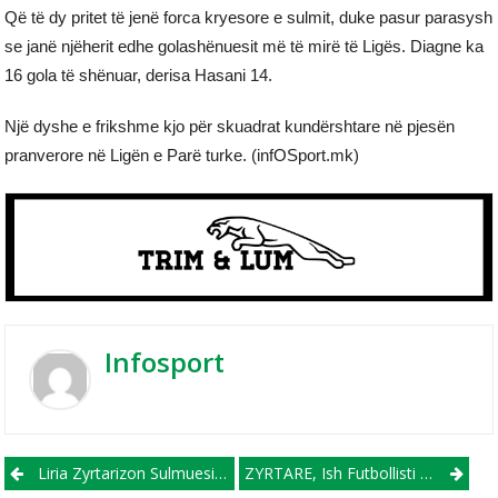
Që të dy pritet të jenë forca kryesore e sulmit, duke pasur parasysh
se janë njëherit edhe golashënuesit më të mirë të Ligës. Diagne ka
16 gola të shënuar, derisa Hasani 14.
Një dyshe e frikshme kjo për skuadrat kundërshtare në pjesën
pranverore në Ligën e Parë turke. (infOSport.mk)
Infosport
Post navigation
Liria Zyrtarizon Sulmuesin Nigerian, Solomon
ZYRTARE, Ish Futbollisti I FC Shkupit Alvarez, I Bashkohet KF Tiranës