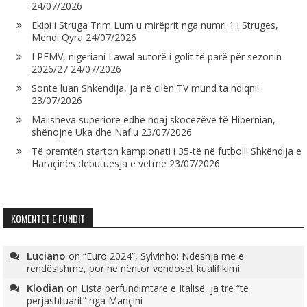
24/07/2026
Ekipi i Struga Trim Lum u mirëprit nga numri 1 i Strugës,
Mendi Qyra
24/07/2026
LPFMV, nigeriani Lawal autorë i golit të parë për sezonin
2026/27
24/07/2026
Sonte luan Shkëndija, ja në cilën TV mund ta ndiqni!
23/07/2026
Malisheva superiore edhe ndaj skocezëve të Hibernian,
shënojnë Uka dhe Nafiu
23/07/2026
Të premtën starton kampionati i 35-të në futboll! Shkëndija e
Haraçinës debutuesja e vetme
23/07/2026
KOMENTET E FUNDIT
Luciano
on
“Euro 2024”, Sylvinho: Ndeshja më e
rëndësishme, por në nëntor vendoset kualifikimi
Klodian
on
Lista përfundimtare e Italisë, ja tre “të
përjashtuarit” nga Mançini