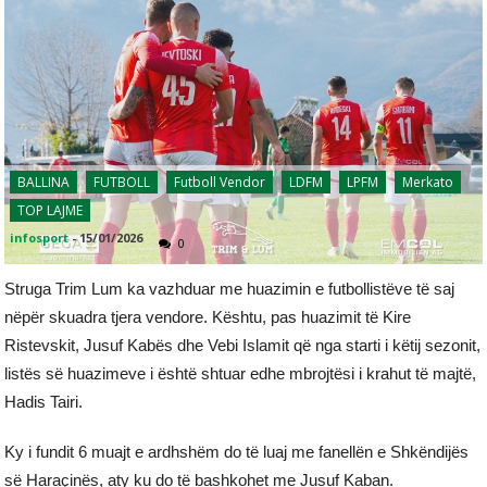
BALLINA
FUTBOLL
Futboll Vendor
LDFM
LPFM
Merkato
TOP LAJME
infosport
-
15/01/2026
0
Struga Trim Lum ka vazhduar me huazimin e futbollistëve të saj
nëpër skuadra tjera vendore. Kështu, pas huazimit të Kire
Ristevskit, Jusuf Kabës dhe Vebi Islamit që nga starti i këtij sezonit,
listës së huazimeve i është shtuar edhe mbrojtësi i krahut të majtë,
Hadis Tairi.
Ky i fundit 6 muajt e ardhshëm do të luaj me fanellën e Shkëndijës
së Haraçinës, aty ku do të bashkohet me Jusuf Kaban.