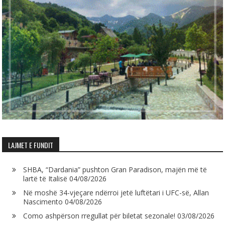
LAJMET E FUNDIT
SHBA, “Dardania” pushton Gran Paradison, majën më të
lartë të Italisë
04/08/2026
Në moshë 34-vjeçare ndërroi jetë luftëtari i UFC-së, Allan
Nascimento
04/08/2026
Como ashpërson rregullat për biletat sezonale!
03/08/2026