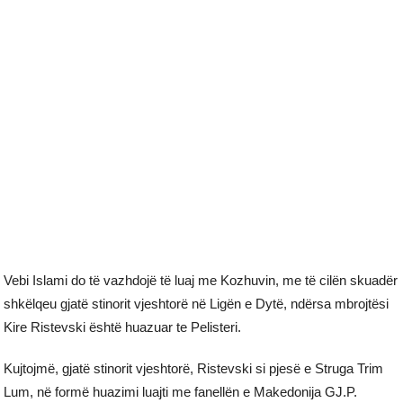
Vebi Islami do të vazhdojë të luaj me Kozhuvin, me të cilën skuadër
shkëlqeu gjatë stinorit vjeshtorë në Ligën e Dytë, ndërsa mbrojtësi
Kire Ristevski është huazuar te Pelisteri.
Kujtojmë, gjatë stinorit vjeshtorë, Ristevski si pjesë e Struga Trim
Lum, në formë huazimi luajti me fanellën e Makedonija GJ.P.