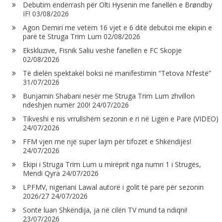
Debutim ëndërrash për Olti Hysenin me fanellën e Brøndby
IF!
03/08/2026
Agon Demiri me vetëm 16 vjet e 6 ditë debutoi me ekipin e
parë të Struga Trim Lum
02/08/2026
Ekskluzive, Fisnik Saliu veshë fanellën e FC Skopje
02/08/2026
Të dielën spektakël boksi në manifestimin “Tetova N’festë”
31/07/2026
Bunjamin Shabani nesër me Struga Trim Lum zhvillon
ndeshjen numër 200!
24/07/2026
Tikveshi e nis vrrullshëm sezonin e ri në Ligën e Parë (VIDEO)
24/07/2026
FFM vjen me një super lajm për tifozët e Shkëndijës!
24/07/2026
Ekipi i Struga Trim Lum u mirëprit nga numri 1 i Strugës,
Mendi Qyra
24/07/2026
LPFMV, nigeriani Lawal autorë i golit të parë për sezonin
2026/27
24/07/2026
Sonte luan Shkëndija, ja në cilën TV mund ta ndiqni!
23/07/2026