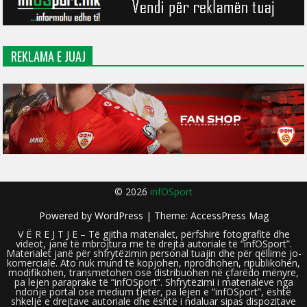
REKLAMA E JUAJ
© 2026
infOSport
Powered by
WordPress
| Theme:
AccessPress Mag
V Ë R E J T J E – Të gjitha materialet, përfshirë fotografitë dhe
videot, janë të mbrojtura me të drejta autoriale të “infOSport”.
Materialet janë për shfrytëzimin personal tuajin dhe për qëllime jo-
komerciale. Ato nuk mund të kopjohen, riprodhohen, ripublikohen,
modifikohen, transmetohen ose distribuohen në çfarëdo mënyre,
pa lejen paraprake të “infOSport”. Shfrytëzimi i materialeve nga
ndonjë portal ose medium tjetër, pa lejen e “infOSport”, është
shkelje e drejtave autoriale dhe është i ndaluar sipas dispozitave