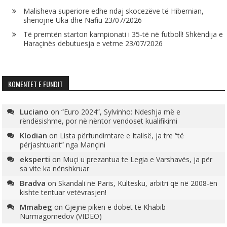
Malisheva superiore edhe ndaj skocezëve të Hibernian,
shënojnë Uka dhe Nafiu
23/07/2026
Të premtën starton kampionati i 35-të në futboll! Shkëndija e
Haraçinës debutuesja e vetme
23/07/2026
KOMENTET E FUNDIT
Luciano
on
“Euro 2024”, Sylvinho: Ndeshja më e
rëndësishme, por në nëntor vendoset kualifikimi
Klodian
on
Lista përfundimtare e Italisë, ja tre “të
përjashtuarit” nga Mançini
eksperti
on
Muçi u prezantua te Legia e Varshavës, ja për
sa vite ka nënshkruar
Bradva
on
Skandali në Paris, Kultesku, arbitri që në 2008-ën
kishte tentuar vetëvrasjen!
Mmabeg
on
Gjejnë pikën e dobët të Khabib
Nurmagomedov (VIDEO)