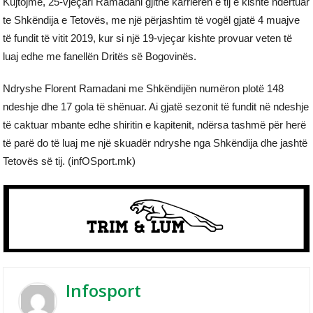
Kujtojmë, 25-vjeçari Ramadani gjithë karrierën e tij e kishte ndërtuar
te Shkëndija e Tetovës, me një përjashtim të vogël gjatë 4 muajve
të fundit të vitit 2019, kur si një 19-vjeçar kishte provuar veten të
luaj edhe me fanellën Dritës së Bogovinës.
Ndryshe Florent Ramadani me Shkëndijën numëron plotë 148
ndeshje dhe 17 gola të shënuar. Ai gjatë sezonit të fundit në ndeshje
të caktuar mbante edhe shiritin e kapitenit, ndërsa tashmë për herë
të parë do të luaj me një skuadër ndryshe nga Shkëndija dhe jashtë
Tetovës së tij. (infOSport.mk)
Infosport