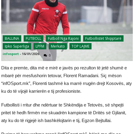
BALLINA
FUTBOLL
Futboll Nga Rajoni
Futbollistët Shqiptarë
Ipko Superliga
LPFM
Merkato
TOP LAJME
infosport
-
16/01/2026
0
Dita e premte, dita më e mirë e javës po rezulton të jetë shumë e
mbarë për mesfushorin tetovar, Florent Ramadani. Siç mëson
“infOSport.mk”, Florenti tashmë ka marrë rrugën drejt Kosovës, aty
ku do të vijojë karrierën e tij profesioniste.
Futbollisti i rritur dhe ndërtuar te Shkëndija e Tetovës, së shpejti
pritet të hedh firmën me skuadrën kampione të Dritës së Gjilanit,
aty ku do të rigjejë ish bashkëlojtarin e tij, Egzon Bejtullai.