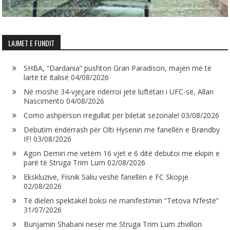
LAJMET E FUNDIT
SHBA, “Dardania” pushton Gran Paradison, majën më të
lartë të Italisë
04/08/2026
Në moshë 34-vjeçare ndërroi jetë luftëtari i UFC-së, Allan
Nascimento
04/08/2026
Como ashpërson rregullat për biletat sezonale!
03/08/2026
Debutim ëndërrash për Olti Hysenin me fanellën e Brøndby
IF!
03/08/2026
Agon Demiri me vetëm 16 vjet e 6 ditë debutoi me ekipin e
parë të Struga Trim Lum
02/08/2026
Ekskluzive, Fisnik Saliu veshë fanellën e FC Skopje
02/08/2026
Të dielën spektakël boksi në manifestimin “Tetova N’festë”
31/07/2026
Bunjamin Shabani nesër me Struga Trim Lum zhvillon