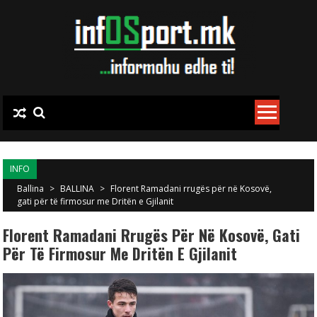
Skip to content
INFO
Ballina
>
BALLINA
>
Florent Ramadani rrugës për në Kosovë,
gati për të firmosur me Dritën e Gjilanit
Florent Ramadani Rrugës Për Në Kosovë, Gati
Për Të Firmosur Me Dritën E Gjilanit