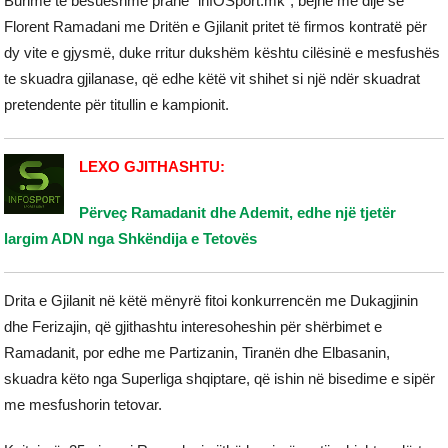
Burime të besueshme pranë “infOSport.mk”, bëjnë me dije se
Florent Ramadani me Dritën e Gjilanit pritet të firmos kontratë për
dy vite e gjysmë, duke rritur dukshëm kështu cilësinë e mesfushës
te skuadra gjilanase, që edhe këtë vit shihet si një ndër skuadrat
pretendente për titullin e kampionit.
LEXO GJITHASHTU:
Përveç Ramadanit dhe Ademit, edhe një tjetër
largim ADN nga Shkëndija e Tetovës
Drita e Gjilanit në këtë mënyrë fitoi konkurrencën me Dukagjinin
dhe Ferizajin, që gjithashtu interesoheshin për shërbimet e
Ramadanit, por edhe me Partizanin, Tiranën dhe Elbasanin,
skuadra këto nga Superliga shqiptare, që ishin në bisedime e sipër
me mesfushorin tetovar.