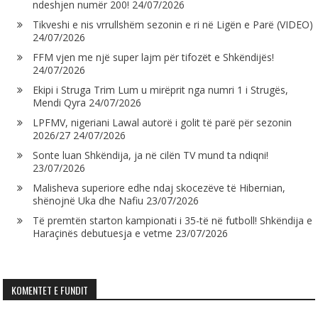
ndeshjen numër 200!
24/07/2026
Tikveshi e nis vrrullshëm sezonin e ri në Ligën e Parë (VIDEO)
24/07/2026
FFM vjen me një super lajm për tifozët e Shkëndijës!
24/07/2026
Ekipi i Struga Trim Lum u mirëprit nga numri 1 i Strugës,
Mendi Qyra
24/07/2026
LPFMV, nigeriani Lawal autorë i golit të parë për sezonin
2026/27
24/07/2026
Sonte luan Shkëndija, ja në cilën TV mund ta ndiqni!
23/07/2026
Malisheva superiore edhe ndaj skocezëve të Hibernian,
shënojnë Uka dhe Nafiu
23/07/2026
Të premtën starton kampionati i 35-të në futboll! Shkëndija e
Haraçinës debutuesja e vetme
23/07/2026
KOMENTET E FUNDIT