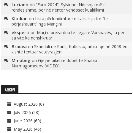
Luciano
on
“Euro 2024”, Sylvinho: Ndeshja më e
rëndësishme, por në nëntor vendoset kualifikimi
Klodian
on
Lista përfundimtare e Italisë, ja tre “të
përjashtuarit” nga Mançini
eksperti
on
Muçi u prezantua te Legia e Varshavës, ja për
sa vite ka nënshkruar
Bradva
on
Skandali në Paris, Kultesku, arbitri që në 2008-ën
kishte tentuar vetëvrasjen!
Mmabeg
on
Gjejnë pikën e dobët të Khabib
Nurmagomedov (VIDEO)
ARKIVI
August 2026
(6)
July 2026
(28)
June 2026
(60)
May 2026
(46)