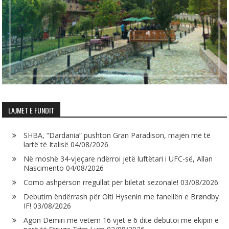
LAJMET E FUNDIT
SHBA, “Dardania” pushton Gran Paradison, majën më të
lartë të Italisë
04/08/2026
Në moshë 34-vjeçare ndërroi jetë luftëtari i UFC-së, Allan
Nascimento
04/08/2026
Como ashpërson rregullat për biletat sezonale!
03/08/2026
Debutim ëndërrash për Olti Hysenin me fanellën e Brøndby
IF!
03/08/2026
Agon Demiri me vetëm 16 vjet e 6 ditë debutoi me ekipin e