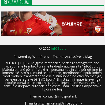
REKLAMA E JUAJ
© 2026
infOSport
Powered by
WordPress
| Theme:
AccessPress Mag
V Ë R E J T J E – Të gjitha materialet, përfshirë fotografitë dhe
videot, janë të mbrojtura me të drejta autoriale të “infOSport”.
Materialet janë për shfrytëzimin personal tuajin dhe për qëllime jo-
komerciale. Ato nuk mund të kopjohen, riprodhohen, ripublikohen,
modifikohen, transmetohen ose distribuohen në çfarëdo mënyre,
pa lejen paraprake të “infOSport”. Shfrytëzimi i materialeve nga
ndonjë portal ose medium tjetër, pa lejen e “infOSport”, është
shkelje e drejtave autoriale dhe është i ndaluar sipas dispozitave
ligjore në fuqi.
email: contact@infosport.mk
marketing: marketing@infosport.mk