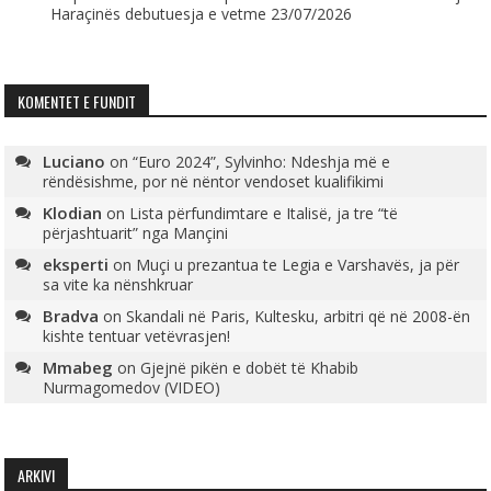
Haraçinës debutuesja e vetme
23/07/2026
KOMENTET E FUNDIT
Luciano
on
“Euro 2024”, Sylvinho: Ndeshja më e
rëndësishme, por në nëntor vendoset kualifikimi
Klodian
on
Lista përfundimtare e Italisë, ja tre “të
përjashtuarit” nga Mançini
eksperti
on
Muçi u prezantua te Legia e Varshavës, ja për
sa vite ka nënshkruar
Bradva
on
Skandali në Paris, Kultesku, arbitri që në 2008-ën
kishte tentuar vetëvrasjen!
Mmabeg
on
Gjejnë pikën e dobët të Khabib
Nurmagomedov (VIDEO)
ARKIVI