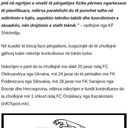
jetë në ngritjen e nivelit të përgatitjes fizike përmes ngarkesave
të planifikuara, ndërsa paralelisht do të punohet edhe në
ndërtimin e lojës, aspektin tekniko-taktik dhe koordinimin e
skuadrës, nën drejtimin e stafit teknik.”
– njoftojnë nga KF
Shkëndija,
Në kuadër të kësaj faze përgatitore, kuqezinjtë do të zhvillojnë
gjithsej katër ndeshje kontrolluese në tokën turke.
Ndeshjen e parë do ta zhvillojnë me datë 20 janar ndaj FC
Oleksandrya nga Ukraina, më 24 janar do të përballen me FK
Podbrezova nga Sllovakia, më 28 janar me FK Sarajevo nga
Bosnje dhe Hercegovina, ndërsa ndeshjen e fundit kontrolluese do
ta zhvillojnë më 1 shkurt ndaj FC Ordabasy nga Kazakistani.
(infOSport.mk)