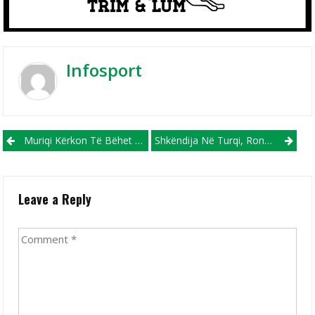
Infosport
Post navigation
Muriqi Kërkon Të Bëhet Më I Miri I Historisë Së Majorkës!
Shkëndija Në Turqi, Ronaldo Webster Në Grenadë Me Xhamajkën E Tij!
Leave a Reply