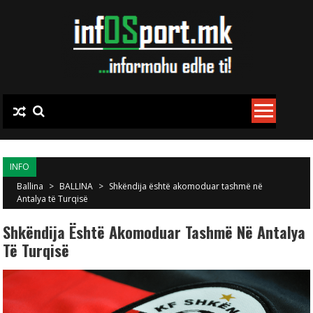
Skip to content
INFO
Ballina
>
BALLINA
>
Shkëndija është akomoduar tashmë në
Antalya të Turqisë
Shkëndija Është Akomoduar Tashmë Në Antalya
Të Turqisë