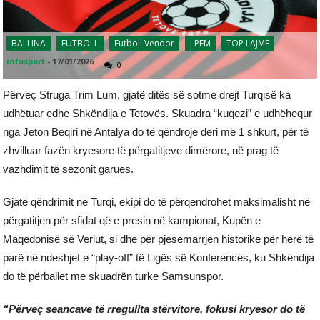
BALLINA
FUTBOLL
Futboll Vendor
LPFM
TOP LAJME
infosport
-
17/01/2026
0
Përveç Struga Trim Lum, gjatë ditës së sotme drejt Turqisë ka
udhëtuar edhe Shkëndija e Tetovës. Skuadra “kuqezi” e udhëhequr
nga Jeton Beqiri në Antalya do të qëndrojë deri më 1 shkurt, për të
zhvilluar fazën kryesore të përgatitjeve dimërore, në prag të
vazhdimit të sezonit garues.
Gjatë qëndrimit në Turqi, ekipi do të përqendrohet maksimalisht në
përgatitjen për sfidat që e presin në kampionat, Kupën e
Maqedonisë së Veriut, si dhe për pjesëmarrjen historike për herë të
parë në ndeshjet e “play-off” të Ligës së Konferencës, ku Shkëndija
do të përballet me skuadrën turke Samsunspor.
“Përveç seancave të rregullta stërvitore, fokusi kryesor do të