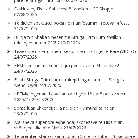
parë të Struga Trim Lum
02/08/2026
Ekskluzive, Fisnik Saliu veshë fanellën e FC Skopje
02/08/2026
Të dielën spektakël boksi në manifestimin “Tetova N’festë”
31/07/2026
Bunjamin Shabani nesër me Struga Trim Lum zhvillon
ndeshjen numër 200!
24/07/2026
Tikveshi e nis vrrullshëm sezonin e ri në Ligën e Parë (VIDEO)
24/07/2026
FFM vjen me një super lajm për tifozët e Shkëndijës!
24/07/2026
Ekipi i Struga Trim Lum u mirëprit nga numri 1 i Strugës,
Mendi Qyra
24/07/2026
LPFMV, nigeriani Lawal autorë i golit të parë për sezonin
2026/27
24/07/2026
Sonte luan Shkëndija, ja në cilën TV mund ta ndiqni!
23/07/2026
Malisheva superiore edhe ndaj skocezëve të Hibernian,
shënojnë Uka dhe Nafiu
23/07/2026
Të premtën starton kampionati i 35-të në futboll! Shkëndija e