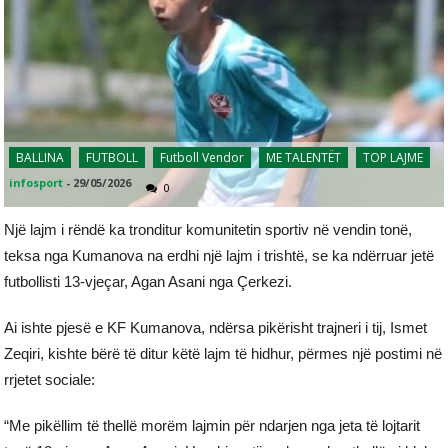
BALLINA
FUTBOLL
Futboll Vendor
ME TALENTËT
TOP LAJME
infosport
-
29/05/2026
0
Një lajm i rëndë ka tronditur komunitetin sportiv në vendin tonë,
teksa nga Kumanova na erdhi një lajm i trishtë, se ka ndërruar jetë
futbollisti 13-vjeçar, Agan Asani nga Çerkezi.
Ai ishte pjesë e KF Kumanova, ndërsa pikërisht trajneri i tij, Ismet
Zeqiri, kishte bërë të ditur këtë lajm të hidhur, përmes një postimi në
rrjetet sociale:
“Me pikëllim të thellë morëm lajmin për ndarjen nga jeta të lojtarit