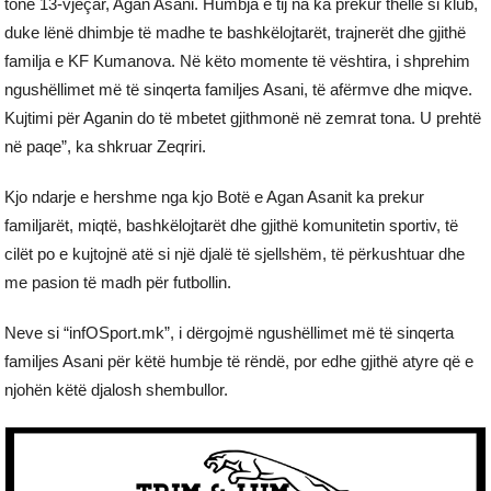
tonë 13-vjeçar, Agan Asani. Humbja e tij na ka prekur thellë si klub,
duke lënë dhimbje të madhe te bashkëlojtarët, trajnerët dhe gjithë
familja e KF Kumanova. Në këto momente të vështira, i shprehim
ngushëllimet më të sinqerta familjes Asani, të afërmve dhe miqve.
Kujtimi për Aganin do të mbetet gjithmonë në zemrat tona. U prehtë
në paqe”, ka shkruar Zeqriri.
Kjo ndarje e hershme nga kjo Botë e Agan Asanit ka prekur
familjarët, miqtë, bashkëlojtarët dhe gjithë komunitetin sportiv, të
cilët po e kujtojnë atë si një djalë të sjellshëm, të përkushtuar dhe
me pasion të madh për futbollin.
Neve si “infOSport.mk”, i dërgojmë ngushëllimet më të sinqerta
familjes Asani për këtë humbje të rëndë, por edhe gjithë atyre që e
njohën këtë djalosh shembullor.