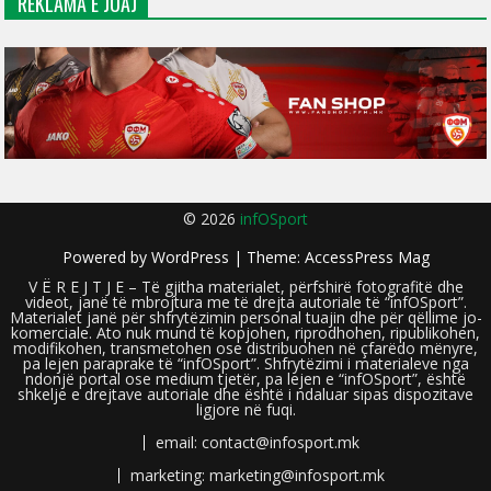
REKLAMA E JUAJ
© 2026
infOSport
Powered by
WordPress
| Theme:
AccessPress Mag
V Ë R E J T J E – Të gjitha materialet, përfshirë fotografitë dhe
videot, janë të mbrojtura me të drejta autoriale të “infOSport”.
Materialet janë për shfrytëzimin personal tuajin dhe për qëllime jo-
komerciale. Ato nuk mund të kopjohen, riprodhohen, ripublikohen,
modifikohen, transmetohen ose distribuohen në çfarëdo mënyre,
pa lejen paraprake të “infOSport”. Shfrytëzimi i materialeve nga
ndonjë portal ose medium tjetër, pa lejen e “infOSport”, është
shkelje e drejtave autoriale dhe është i ndaluar sipas dispozitave
ligjore në fuqi.
email: contact@infosport.mk
marketing: marketing@infosport.mk