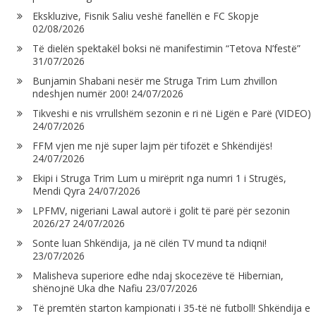
Ekskluzive, Fisnik Saliu veshë fanellën e FC Skopje
02/08/2026
Të dielën spektakël boksi në manifestimin “Tetova N’festë”
31/07/2026
Bunjamin Shabani nesër me Struga Trim Lum zhvillon
ndeshjen numër 200!
24/07/2026
Tikveshi e nis vrrullshëm sezonin e ri në Ligën e Parë (VIDEO)
24/07/2026
FFM vjen me një super lajm për tifozët e Shkëndijës!
24/07/2026
Ekipi i Struga Trim Lum u mirëprit nga numri 1 i Strugës,
Mendi Qyra
24/07/2026
LPFMV, nigeriani Lawal autorë i golit të parë për sezonin
2026/27
24/07/2026
Sonte luan Shkëndija, ja në cilën TV mund ta ndiqni!
23/07/2026
Malisheva superiore edhe ndaj skocezëve të Hibernian,
shënojnë Uka dhe Nafiu
23/07/2026
Të premtën starton kampionati i 35-të në futboll! Shkëndija e