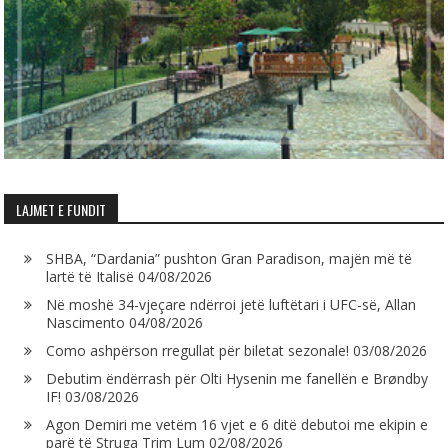
LAJMET E FUNDIT
SHBA, “Dardania” pushton Gran Paradison, majën më të
lartë të Italisë
04/08/2026
Në moshë 34-vjeçare ndërroi jetë luftëtari i UFC-së, Allan
Nascimento
04/08/2026
Como ashpërson rregullat për biletat sezonale!
03/08/2026
Debutim ëndërrash për Olti Hysenin me fanellën e Brøndby
IF!
03/08/2026
Agon Demiri me vetëm 16 vjet e 6 ditë debutoi me ekipin e
parë të Struga Trim Lum
02/08/2026