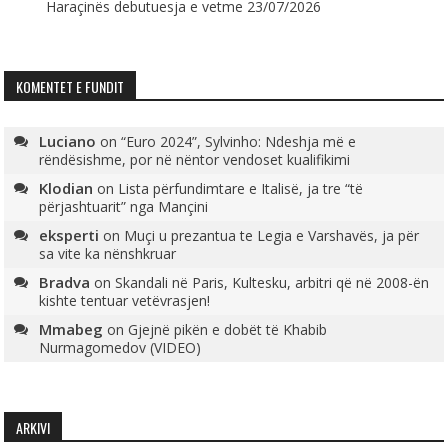
Haraçinës debutuesja e vetme
23/07/2026
KOMENTET E FUNDIT
Luciano
on
“Euro 2024”, Sylvinho: Ndeshja më e
rëndësishme, por në nëntor vendoset kualifikimi
Klodian
on
Lista përfundimtare e Italisë, ja tre “të
përjashtuarit” nga Mançini
eksperti
on
Muçi u prezantua te Legia e Varshavës, ja për
sa vite ka nënshkruar
Bradva
on
Skandali në Paris, Kultesku, arbitri që në 2008-ën
kishte tentuar vetëvrasjen!
Mmabeg
on
Gjejnë pikën e dobët të Khabib
Nurmagomedov (VIDEO)
ARKIVI