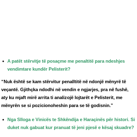
A patët stërvitje të posaçme me penaltitë para ndeshjes
vendimtare kundër Pelisterit?
“Nuk është se kam stërvitur penalltitë në ndonjë mënyrë të
veçantë. Gjithçka ndodhi në vendin e ngjarjes, pra në fushë,
aty ku mjaft mirë arrita ti analizojë lojtarët e Pelisterit, me
mënyrën se si pozicionoheshin para se të godisnin.”
Nga Slloga e Vinicës te Shkëndija e Haraçinës për histori. Si
duket nuk gabuat kur pranuat të jeni pjesë e kësaj skuadre?