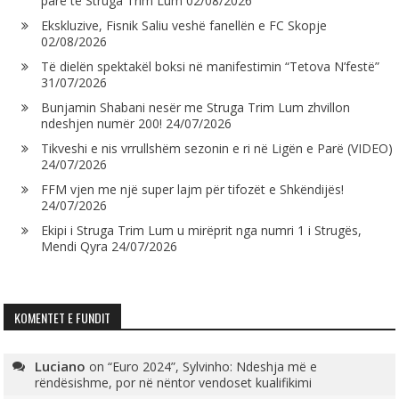
parë të Struga Trim Lum
02/08/2026
Ekskluzive, Fisnik Saliu veshë fanellën e FC Skopje
02/08/2026
Të dielën spektakël boksi në manifestimin “Tetova N’festë”
31/07/2026
Bunjamin Shabani nesër me Struga Trim Lum zhvillon
ndeshjen numër 200!
24/07/2026
Tikveshi e nis vrrullshëm sezonin e ri në Ligën e Parë (VIDEO)
24/07/2026
FFM vjen me një super lajm për tifozët e Shkëndijës!
24/07/2026
Ekipi i Struga Trim Lum u mirëprit nga numri 1 i Strugës,
Mendi Qyra
24/07/2026
KOMENTET E FUNDIT
Luciano
on
“Euro 2024”, Sylvinho: Ndeshja më e
rëndësishme, por në nëntor vendoset kualifikimi