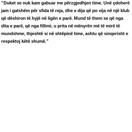
“Duket se nuk kam gabuar me përzgjedhjen time. Unë çdoherë
jam i gatshëm për sfida të reja, dhe e dija që po vija në një klub
që dëshiron të hyjë në ligën e parë. Mund të them se që nga
dita e parë, që nga fillimi, u prita në mënyrën më të mirë të
mundshme, thjeshtë si në shtëpinë time, ashtu që sinqerisht e
respektoj këtë shumë.”