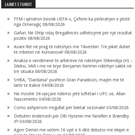
LAJMET E FUNDIT
FFM i qëndron besnik UEFA-s, Çeferin ka përkrahjen e plotë
nga Omeragiç
08/08/2026
Gafuri: Në Shtip ndaj Bregallnicës udhëtojmë për një rezultat
pozitiv
08/08/2026
Asani flet në prag të ndeshjes me Tikveshin: Tre pikët duhet
të mbeten në Kumanovë!
08/08/2026
Analiza e vendimeve të arbitrëve në ndeshjen Shkëndija (H) –
Sileksi, VAR-i me në krye Benjamin Kerimin ndërhyri saktë në
tre situata
08/08/2026
SHBA, “Dardania” pushton Gran Paradison, majën më të
lartë të Italisë
04/08/2026
Në moshë 34-vjeçare ndërroi jetë luftëtari i UFC-së, Allan
Nascimento
04/08/2026
Como ashpërson rregullat për biletat sezonale!
03/08/2026
Debutim ëndërrash për Olti Hysenin me fanellën e Brøndby
IF!
03/08/2026
Agon Demiri me vetëm 16 vjet e 6 ditë debutoi me ekipin e