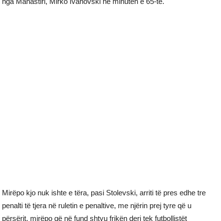
nga Manastiri, Mirko Ivanovski në minutën e 65-të.
Mirëpo kjo nuk ishte e tëra, pasi Stolevski, arriti të pres edhe tre
penalti të tjera në ruletin e penaltive, me njërin prej tyre që u
përsërit, mirëpo që në fund shtyu frikën deri tek futbollistët