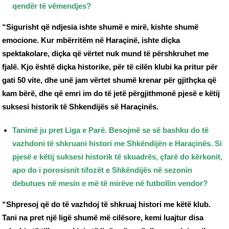
qendër të vëmendjes?
“Sigurisht që ndjesia ishte shumë e mirë, kishte shumë
emocione. Kur mbërritëm në Haraçinë, ishte diçka
spektakolare, diçka që vërtet nuk mund të përshkruhet me
fjalë. Kjo është diçka historike, për të cilën klubi ka pritur për
gati 50 vite, dhe unë jam vërtet shumë krenar për gjithçka që
kam bërë, dhe që emri im do të jetë përgjithmonë pjesë e këtij
suksesi historik të Shkendijës së Haraçinës.
Tanimë ju pret Liga e Parë. Besojmë se së bashku do të
vazhdoni të shkruani histori me Shkëndijën e Haraçinës. Si
pjesë e këtij suksesi historik të skuadrës, çfarë do kërkonit,
apo do i porosisnit tifozët e Shkëndijës në sezonin
debutues në mesin e më të mirëve në futbollin vendor?
“Shpresoj që do të vazhdoj të shkruaj histori me këtë klub.
Tani na pret një ligë shumë më cilësore, kemi luajtur disa