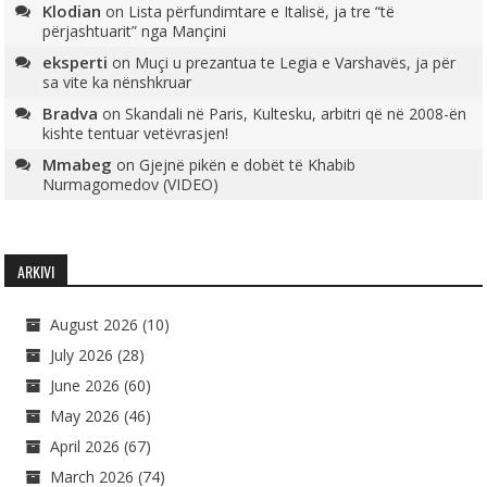
Klodian
on
Lista përfundimtare e Italisë, ja tre “të
përjashtuarit” nga Mançini
eksperti
on
Muçi u prezantua te Legia e Varshavës, ja për
sa vite ka nënshkruar
Bradva
on
Skandali në Paris, Kultesku, arbitri që në 2008-ën
kishte tentuar vetëvrasjen!
Mmabeg
on
Gjejnë pikën e dobët të Khabib
Nurmagomedov (VIDEO)
ARKIVI
August 2026
(10)
July 2026
(28)
June 2026
(60)
May 2026
(46)
April 2026
(67)
March 2026
(74)