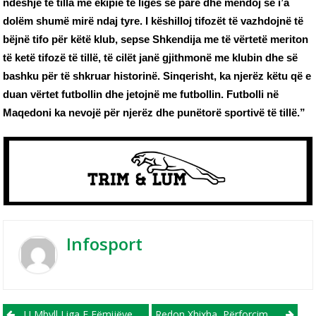
ndeshje të tilla me ekipie të ligës së parë dhe mendoj se i’a
dolëm shumë mirë ndaj tyre. I këshilloj tifozët të vazhdojnë të
bëjnë tifo për këtë klub, sepse Shkendija me të vërtetë meriton
të ketë tifozë të tillë, të cilët janë gjithmonë me klubin dhe së
bashku për të shkruar historinë. Sinqerisht, ka njerëz këtu që e
duan vërtet futbollin dhe jetojnë me futbollin. Futbolli në
Maqedoni ka nevojë për njerëz dhe punëtorë sportivë të tillë.”
Infosport
Post navigation
U Mbyll Liga E Fëmijëve Pranë FFM-Së, Njihuni Me Skuadrat Kampione
Redon Xhixha, Përforcimi I Parë I Shkëndijës Për Edicionin E Ri!