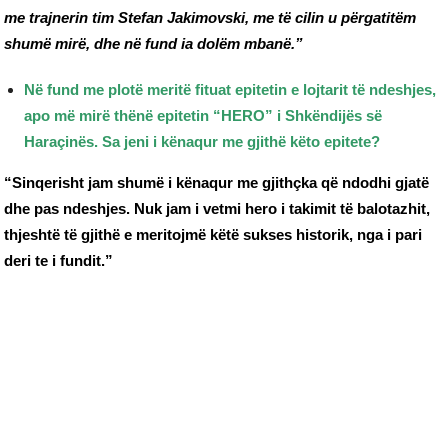
me trajnerin tim Stefan Jakimovski, me të cilin u përgatitëm
shumë mirë, dhe në fund ia dolëm mbanë.”
Në fund me plotë meritë fituat epitetin e lojtarit të ndeshjes,
apo më mirë thënë epitetin “HERO” i Shkëndijës së
Haraçinës. Sa jeni i kënaqur me gjithë këto epitete?
“Sinqerisht jam shumë i kënaqur me gjithçka që ndodhi gjatë
dhe pas ndeshjes. Nuk jam i vetmi hero i takimit të balotazhit,
thjeshtë të gjithë e meritojmë këtë sukses historik, nga i pari
deri te i fundit.”