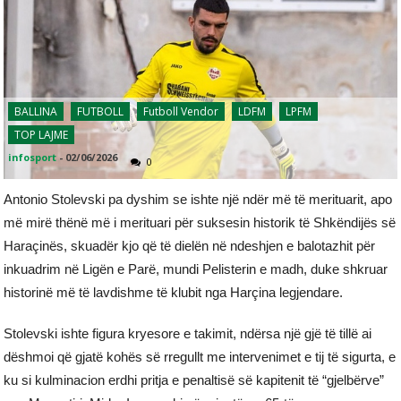
BALLINA
FUTBOLL
Futboll Vendor
LDFM
LPFM
TOP LAJME
infosport
-
02/06/2026
0
Antonio Stolevski pa dyshim se ishte një ndër më të merituarit, apo
më mirë thënë më i merituari për suksesin historik të Shkëndijës së
Haraçinës, skuadër kjo që të dielën në ndeshjen e balotazhit për
inkuadrim në Ligën e Parë, mundi Pelisterin e madh, duke shkruar
historinë më të lavdishme të klubit nga Harçina legjendare.
Stolevski ishte figura kryesore e takimit, ndërsa një gjë të tillë ai
dëshmoi që gjatë kohës së rregullt me intervenimet e tij të sigurta, e
ku si kulminacion erdhi pritja e penaltisë së kapitenit të “gjelbërve”