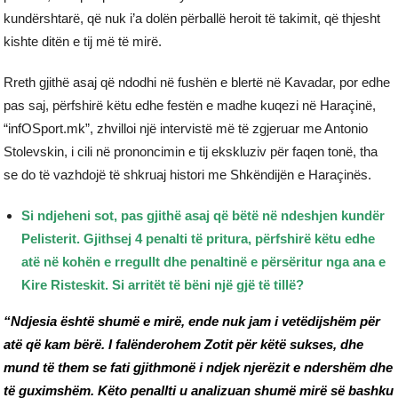
kundërshtarë, që nuk i’a dolën përballë heroit të takimit, që thjesht
kishte ditën e tij më të mirë.
Rreth gjithë asaj që ndodhi në fushën e blertë në Kavadar, por edhe
pas saj, përfshirë këtu edhe festën e madhe kuqezi në Haraçinë,
“infOSport.mk”, zhvilloi një intervistë më të zgjeruar me Antonio
Stolevskin, i cili në prononcimin e tij ekskluziv për faqen tonë, tha
se do të vazhdojë të shkruaj histori me Shkëndijën e Haraçinës.
Si ndjeheni sot, pas gjithë asaj që bëtë në ndeshjen kundër
Pelisterit. Gjithsej 4 penalti të pritura, përfshirë këtu edhe
atë në kohën e rregullt dhe penaltinë e përsëritur nga ana e
Kire Risteskit. Si arritët të bëni një gjë të tillë?
“Ndjesia është shumë e mirë, ende nuk jam i vetëdijshëm për
atë që kam bërë. I falënderohem Zotit për këtë sukses, dhe
mund të them se fati gjithmonë i ndjek njerëzit e ndershëm dhe
të guximshëm. Këto penallti u analizuan shumë mirë së bashku