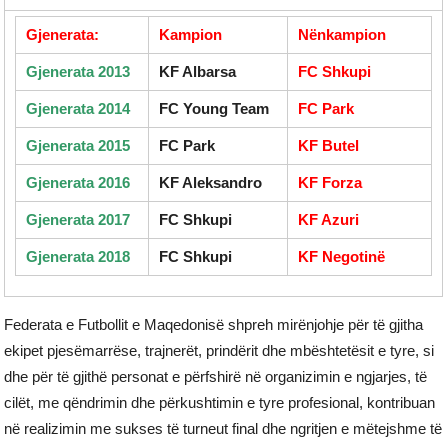
Gjenerata:
Kampion
Nënkampion
Gjenerata 2013
KF Albarsa
FC Shkupi
Gjenerata 2014
FC Young Team
FC Park
Gjenerata 2015
FC Park
KF Butel
Gjenerata 2016
KF Aleksandro
KF Forza
Gjenerata 2017
FC Shkupi
KF Azuri
Gjenerata 2018
FC Shkupi
KF Negotinë
Federata e Futbollit e Maqedonisë shpreh mirënjohje për të gjitha
ekipet pjesëmarrëse, trajnerët, prindërit dhe mbështetësit e tyre, si
dhe për të gjithë personat e përfshirë në organizimin e ngjarjes, të
cilët, me qëndrimin dhe përkushtimin e tyre profesional, kontribuan
në realizimin me sukses të turneut final dhe ngritjen e mëtejshme të