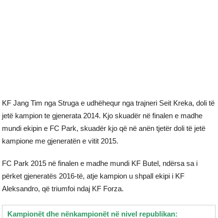
KF Jang Tim nga Struga e udhëhequr nga trajneri Seit Kreka, doli të
jetë kampion te gjenerata 2014. Kjo skuadër në finalen e madhe
mundi ekipin e FC Park, skuadër kjo që në anën tjetër doli të jetë
kampione me gjeneratën e vitit 2015.
FC Park 2015 në finalen e madhe mundi KF Butel, ndërsa sa i
përket gjeneratës 2016-të, atje kampion u shpall ekipi i KF
Aleksandro, që triumfoi ndaj KF Forza.
Kampionët dhe nënkampionët në nivel republikan: