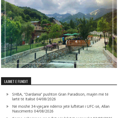
LAJMET E FUNDIT
SHBA, “Dardania” pushton Gran Paradison, majën më të
lartë të Italisë
04/08/2026
Në moshë 34-vjeçare ndërroi jetë luftëtari i UFC-së, Allan
Nascimento
04/08/2026