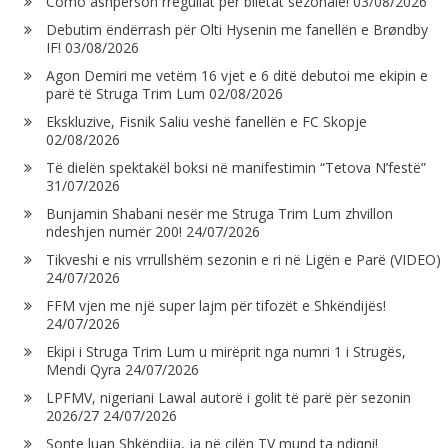
Como ashpërson rregullat për biletat sezonale!
03/08/2026
Debutim ëndërrash për Olti Hysenin me fanellën e Brøndby
IF!
03/08/2026
Agon Demiri me vetëm 16 vjet e 6 ditë debutoi me ekipin e
parë të Struga Trim Lum
02/08/2026
Ekskluzive, Fisnik Saliu veshë fanellën e FC Skopje
02/08/2026
Të dielën spektakël boksi në manifestimin “Tetova N’festë”
31/07/2026
Bunjamin Shabani nesër me Struga Trim Lum zhvillon
ndeshjen numër 200!
24/07/2026
Tikveshi e nis vrrullshëm sezonin e ri në Ligën e Parë (VIDEO)
24/07/2026
FFM vjen me një super lajm për tifozët e Shkëndijës!
24/07/2026
Ekipi i Struga Trim Lum u mirëprit nga numri 1 i Strugës,
Mendi Qyra
24/07/2026
LPFMV, nigeriani Lawal autorë i golit të parë për sezonin
2026/27
24/07/2026
Sonte luan Shkëndija, ja në cilën TV mund ta ndiqni!