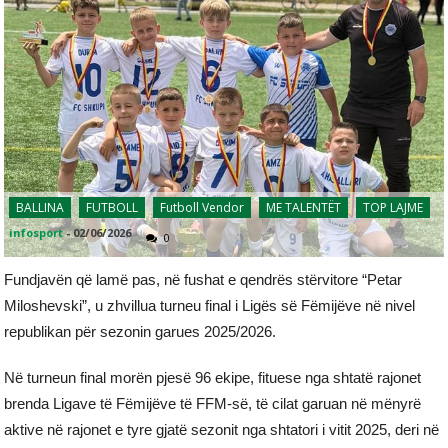
BALLINA
FUTBOLL
Futboll Vendor
ME TALENTËT
TOP LAJME
infosport
-
02/06/2026
0
Fundjavën që lamë pas, në fushat e qendrës stërvitore “Petar
Miloshevski”, u zhvillua turneu final i Ligës së Fëmijëve në nivel
republikan për sezonin garues 2025/2026.
Në turneun final morën pjesë 96 ekipe, fituese nga shtatë rajonet
brenda Ligave të Fëmijëve të FFM-së, të cilat garuan në mënyrë
aktive në rajonet e tyre gjatë sezonit nga shtatori i vitit 2025, deri në