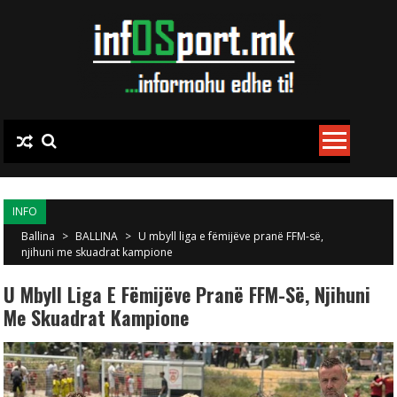
Skip to content
INFO
Ballina
>
BALLINA
>
U mbyll liga e fëmijëve pranë FFM-së,
njihuni me skuadrat kampione
U Mbyll Liga E Fëmijëve Pranë FFM-Së, Njihuni
Me Skuadrat Kampione