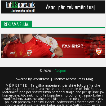
REKLAMA E JUAJ
© 2026
infOSport
Powered by
WordPress
| Theme:
AccessPress Mag
V Ë R E J T J E – Të gjitha materialet, përfshirë fotografitë dhe
videot, janë të mbrojtura me të drejta autoriale të “infOSport”.
Materialet janë për shfrytëzimin personal tuajin dhe për qëllime jo-
komerciale. Ato nuk mund të kopjohen, riprodhohen, ripublikohen,
modifikohen, transmetohen ose distribuohen në çfarëdo mënyre,
pa lejen paraprake të “infOSport”. Shfrytëzimi i materialeve nga
ndonjë portal ose medium tjetër, pa lejen e “infOSport”, është