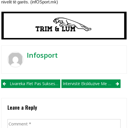
nivelit të garës. (infOSport.mk)
Infosport
Post navigation
Livareka Flet Pas Suksesit Historik Me Shkëndijën E Haraçinës: Një Histori E Shkruar Me Mund Dhe Sakrificë
Intervistë Ekskluzive Me Gardianin Hero Të Shkëndijës Së Haraçinës, Antonio Stolevski!
Leave a Reply