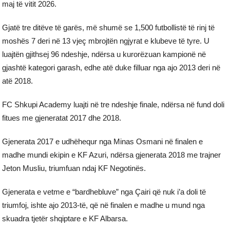
maj të vitit 2026.
Gjatë tre ditëve të garës, më shumë se 1,500 futbollistë të rinj të
moshës 7 deri në 13 vjeç mbrojtën ngjyrat e klubeve të tyre. U
luajtën gjithsej 96 ndeshje, ndërsa u kurorëzuan kampionë në
gjashtë kategori garash, edhe atë duke filluar nga ajo 2013 deri në
atë 2018.
FC Shkupi Academy luajti në tre ndeshje finale, ndërsa në fund doli
fitues me gjeneratat 2017 dhe 2018.
Gjenerata 2017 e udhëhequr nga Minas Osmani në finalen e
madhe mundi ekipin e KF Azuri, ndërsa gjenerata 2018 me trajner
Jeton Musliu, triumfuan ndaj KF Negotinës.
Gjenerata e vetme e “bardhebluve” nga Çairi që nuk i’a doli të
triumfoj, ishte ajo 2013-të, që në finalen e madhe u mund nga
skuadra tjetër shqiptare e KF Albarsa.