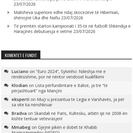
23/07/2026
Malisheva superiore edhe ndaj skocezëve të Hibernian,
shënojnë Uka dhe Nafiu
23/07/2026
Të premtën starton kampionati i 35-të në futboll! Shkëndija e
Haraçinës debutuesja e vetme
23/07/2026
KOMENTET E FUNDIT
Luciano
on
“Euro 2024”, Sylvinho: Ndeshja më e
rëndësishme, por në nëntor vendoset kualifikimi
Klodian
on
Lista përfundimtare e Italisë, ja tre “të
përjashtuarit” nga Mançini
eksperti
on
Muçi u prezantua te Legia e Varshavës, ja për
sa vite ka nënshkruar
Bradva
on
Skandali në Paris, Kultesku, arbitri që në 2008-ën
kishte tentuar vetëvrasjen!
Mmabeg
on
Gjejnë pikën e dobët të Khabib
Nurmagomedov (VIDEO)