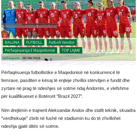
BALLINA
FUTBOLL
Futboll Vendor
Përfaqësuesja E Maqedonisë
TOP LAJME
infosport
-
05/06/2026
0
Përfaqësuesja futbollistike e Maqedonisë në konkurrencë të
femrave, pasditen e kësaj të enjteje zhvilloi stërvitjen e fundit dhe
zyrtare në prag të ndeshjes së sotme ndaj Andorrës, e vlefshme
për kualifikueset e Botërorit “Brazil 2027”.
Nën drejtimin e trajnerit Aleksandar Andov dhe stafit teknik, skuadra
“verdhekuqe” zbriti në fushë në stadiumin ku do të zhvillohet
ndeshja gjatë ditës së sotme.