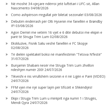
Në moshë 34-vjeçare ndërroi jetë luftëtari i UFC-së, Allan
Nascimento
04/08/2026
Como ashpërson rregullat për biletat sezonale!
03/08/2026
Debutim ëndërrash për Olti Hysenin me fanellën e Brøndby
IF!
03/08/2026
Agon Demiri me vetëm 16 vjet e 6 ditë debutoi me ekipin e
parë të Struga Trim Lum
02/08/2026
Ekskluzive, Fisnik Saliu veshë fanellën e FC Skopje
02/08/2026
Të dielën spektakël boksi në manifestimin “Tetova N’festë”
31/07/2026
Bunjamin Shabani nesër me Struga Trim Lum zhvillon
ndeshjen numër 200!
24/07/2026
Tikveshi e nis vrrullshëm sezonin e ri në Ligën e Parë (VIDEO)
24/07/2026
FFM vjen me një super lajm për tifozët e Shkëndijës!
24/07/2026
Ekipi i Struga Trim Lum u mirëprit nga numri 1 i Strugës,
Mendi Qyra
24/07/2026