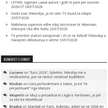
LPFMV, nigeriani Lawal autorë i golit të parë për sezonin
2026/27
24/07/2026
Sonte luan Shkëndija, ja në cilën TV mund ta ndiqni!
23/07/2026
Malisheva superiore edhe ndaj skocezëve të Hibernian,
shënojnë Uka dhe Nafiu
23/07/2026
Të premtën starton kampionati i 35-të në futboll! Shkëndija e
Haraçinës debutuesja e vetme
23/07/2026
KOMENTET E FUNDIT
Luciano
on
“Euro 2024”, Sylvinho: Ndeshja më e
rëndësishme, por në nëntor vendoset kualifikimi
Klodian
on
Lista përfundimtare e Italisë, ja tre “të
përjashtuarit” nga Mançini
eksperti
on
Muçi u prezantua te Legia e Varshavës, ja për
sa vite ka nënshkruar
Bradva
on
Skandali në Paris, Kultesku, arbitri që në 2008-ën