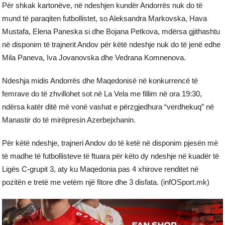
Për shkak kartonëve, në ndeshjen kundër Andorrës nuk do të
mund të paraqiten futbollistet, so Aleksandra Markovska, Hava
Mustafa, Elena Paneska si dhe Bojana Petkova, mdërsa gjithashtu
në disponim të trajnerit Andov për këtë ndeshje nuk do të jenë edhe
Mila Paneva, Iva Jovanovska dhe Vedrana Komnenova.
Ndeshja midis Andorrës dhe Maqedonisë në konkurrencë të
femrave do të zhvillohet sot në La Vela me fillim në ora 19:30,
ndërsa katër ditë më vonë vashat e përzgjedhura “verdhekuq” në
Manastir do të mirëpresin Azerbejxhanin.
Për këtë ndeshje, trajneri Andov do të ketë në disponim pjesën më
të madhe të futbollisteve të ftuara për këto dy ndeshje në kuadër të
Ligës C-grupit 3, aty ku Maqedonia pas 4 xhirove renditet në
pozitën e tretë me vetëm një fitore dhe 3 disfata. (infOSport.mk)