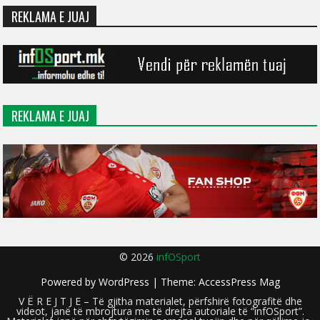
REKLAMA E JUAJ
REKLAMA E JUAJ
© 2026
infOSport
Powered by
WordPress
| Theme:
AccessPress Mag
V Ë R E J T J E – Të gjitha materialet, përfshirë fotografitë dhe
videot, janë të mbrojtura me të drejta autoriale të “infOSport”.