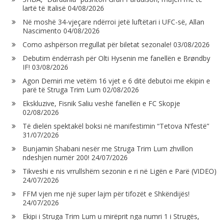
lartë të Italisë
04/08/2026
Në moshë 34-vjeçare ndërroi jetë luftëtari i UFC-së, Allan
Nascimento
04/08/2026
Como ashpërson rregullat për biletat sezonale!
03/08/2026
Debutim ëndërrash për Olti Hysenin me fanellën e Brøndby
IF!
03/08/2026
Agon Demiri me vetëm 16 vjet e 6 ditë debutoi me ekipin e
parë të Struga Trim Lum
02/08/2026
Ekskluzive, Fisnik Saliu veshë fanellën e FC Skopje
02/08/2026
Të dielën spektakël boksi në manifestimin “Tetova N’festë”
31/07/2026
Bunjamin Shabani nesër me Struga Trim Lum zhvillon
ndeshjen numër 200!
24/07/2026
Tikveshi e nis vrrullshëm sezonin e ri në Ligën e Parë (VIDEO)
24/07/2026
FFM vjen me një super lajm për tifozët e Shkëndijës!
24/07/2026
Ekipi i Struga Trim Lum u mirëprit nga numri 1 i Strugës,