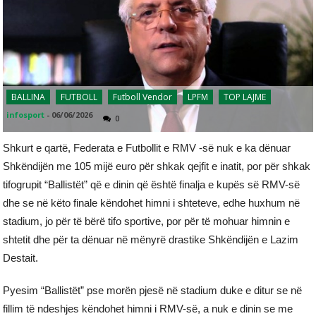
BALLINA
FUTBOLL
Futboll Vendor
LPFM
TOP LAJME
infosport
-
06/06/2026
0
Shkurt e qartë, Federata e Futbollit e RMV -së nuk e ka dënuar
Shkëndijën me 105 mijë euro për shkak qejfit e inatit, por për shkak
tifogrupit “Ballistët” që e dinin që është finalja e kupës së RMV-së
dhe se në këto finale këndohet himni i shteteve, edhe huxhum në
stadium, jo për të bërë tifo sportive, por për të mohuar himnin e
shtetit dhe për ta dënuar në mënyrë drastike Shkëndijën e Lazim
Destait.
Pyesim “Ballistët” pse morën pjesë në stadium duke e ditur se në
fillim të ndeshjes këndohet himni i RMV-së, a nuk e dinin se me