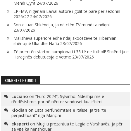
Mendi Qyra
24/07/2026
LPFMV, nigeriani Lawal autorë i golit të parë për sezonin
2026/27
24/07/2026
Sonte luan Shkëndija, ja në cilën TV mund ta ndiqni!
23/07/2026
Malisheva superiore edhe ndaj skocezëve të Hibernian,
shënojnë Uka dhe Nafiu
23/07/2026
Të premtën starton kampionati i 35-të në futboll! Shkëndija e
Haraçinës debutuesja e vetme
23/07/2026
KOMENTET E FUNDIT
Luciano
on
“Euro 2024”, Sylvinho: Ndeshja më e
rëndësishme, por në nëntor vendoset kualifikimi
Klodian
on
Lista përfundimtare e Italisë, ja tre “të
përjashtuarit” nga Mançini
eksperti
on
Muçi u prezantua te Legia e Varshavës, ja për
sa vite ka nënshkruar