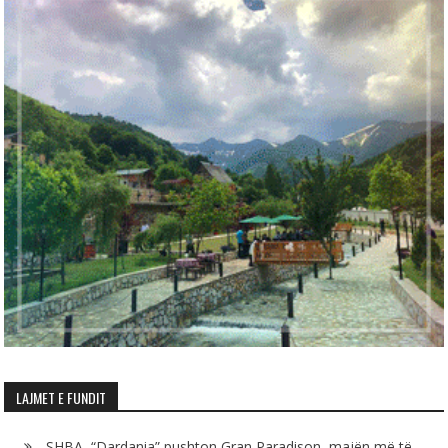
LAJMET E FUNDIT
SHBA, “Dardania” pushton Gran Paradison, majën më të