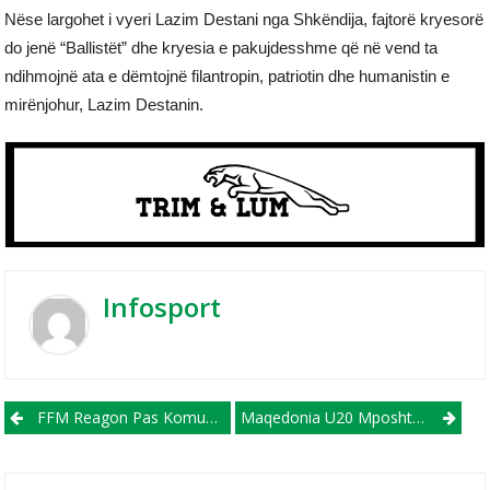
Nëse largohet i vyeri Lazim Destani nga Shkëndija, fajtorë kryesorë
do jenë “Ballistët” dhe kryesia e pakujdesshme që në vend ta
ndihmojnë ata e dëmtojnë filantropin, patriotin dhe humanistin e
mirënjohur, Lazim Destanin.
Infosport
Post navigation
FFM Reagon Pas Komunikatës Së Shkëndijës: Nuk Ka Më Si Më Parë, Integriteti I Garave Nuk Ka Çmim
Maqedonia U20 Mposhtet Nga SHBA