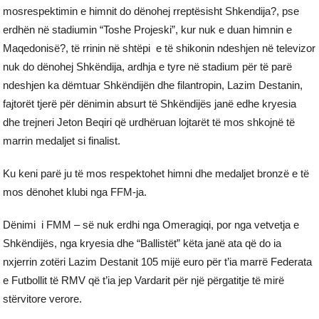
mosrespektimin e himnit do dënohej rreptësisht Shkendija?, pse
erdhën në stadiumin “Toshe Projeski”, kur nuk e duan himnin e
Maqedonisë?, të rrinin në shtëpi e të shikonin ndeshjen në televizor
nuk do dënohej Shkëndija, ardhja e tyre në stadium për të parë
ndeshjen ka dëmtuar Shkëndijën dhe filantropin, Lazim Destanin,
fajtorët tjerë për dënimin absurt të Shkëndijës janë edhe kryesia
dhe trejneri Jeton Beqiri që urdhëruan lojtarët të mos shkojnë të
marrin medaljet si finalist.
Ku keni parë ju të mos respektohet himni dhe medaljet bronzë e të
mos dënohet klubi nga FFM-ja.
Dënimi i FMM – së nuk erdhi nga Omeragiqi, por nga vetvetja e
Shkëndijës, nga kryesia dhe “Ballistët” këta janë ata që do ia
nxjerrin zotëri Lazim Destanit 105 mijë euro për t’ia marrë Federata
e Futbollit të RMV që t’ia jep Vardarit për një përgatitje të mirë
stërvitore verore.