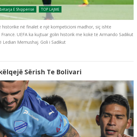
ëtarja E Shqipërisë
TOP LAJME
rë historike në finalet e një kompeticioni madhor, siç ishte
në Francë. UEFA ka kujtuar golin historik me kokë të Armando Sadikut
të Ledian Memushaj. Goli i Sadikut
ëlqejë Sërish Te Bolivari