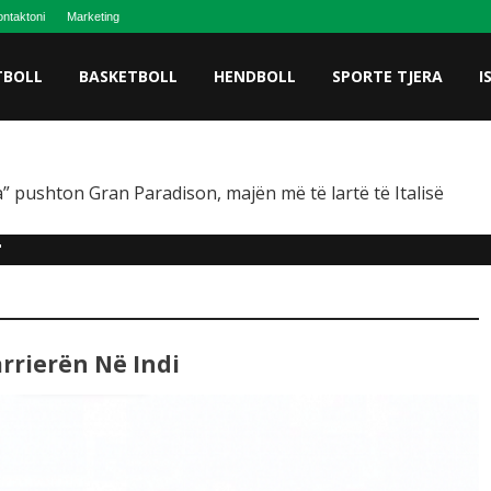
ntaktoni
Marketing
TBOLL
BASKETBOLL
HENDBOLL
SPORTE TJERA
I
” pushton Gran Paradison, majën më të lartë të Italisë
"
rierën Në Indi