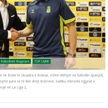
Futbollistë Shqiptarë
TOP LAJME
ë Bolivi te skuadra e Bolivar, është rikthyer në futbollin spanjoll,
ojmë para se të ikte drejt Bolovisë, Sadiku mbronte ngjyrat e
nojë në La Liga 2,