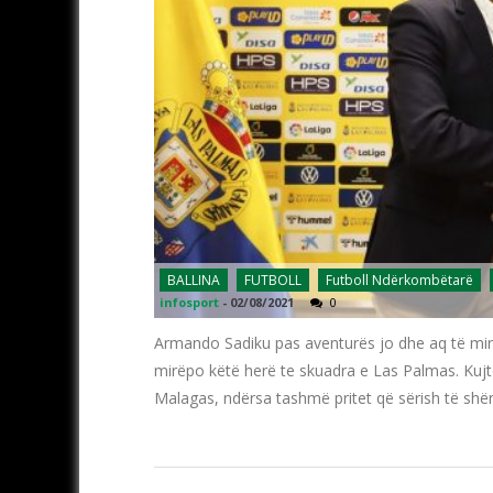
BALLINA
FUTBOLL
Futboll Ndërkombëtarë
infosport
-
02/08/2021
0
Armando Sadiku pas aventurës jo dhe aq të mirë n
mirëpo këtë herë te skuadra e Las Palmas. Kujt
Malagas, ndërsa tashmë pritet që sërish të shë