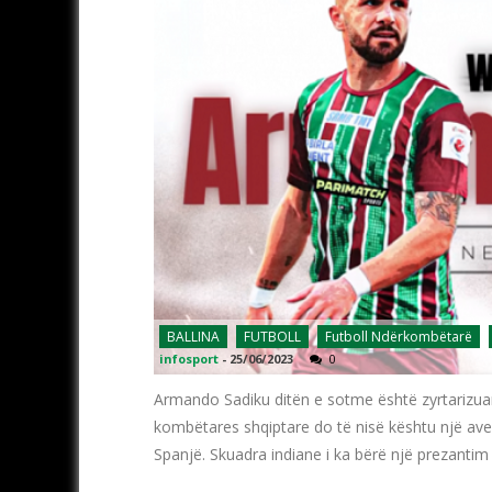
BALLINA
FUTBOLL
Futboll Ndërkombëtarë
infosport
-
25/06/2023
0
Armando Sadiku ditën e sotme është zyrtarizuar
kombëtares shqiptare do të nisë kështu një avent
Spanjë. Skuadra indiane i ka bërë një prezantim