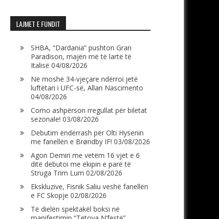
LAJMET E FUNDIT
SHBA, “Dardania” pushton Gran
Paradison, majën më të lartë të
Italisë
04/08/2026
Në moshë 34-vjeçare ndërroi jetë
luftëtari i UFC-së, Allan Nascimento
04/08/2026
Como ashpërson rregullat për biletat
sezonale!
03/08/2026
Debutim ëndërrash për Olti Hysenin
me fanellën e Brøndby IF!
03/08/2026
Agon Demiri me vetëm 16 vjet e 6
ditë debutoi me ekipin e parë të
Struga Trim Lum
02/08/2026
Ekskluzive, Fisnik Saliu veshë fanellën
e FC Skopje
02/08/2026
Të dielën spektakël boksi në
manifestimin “Tetova N’festë”