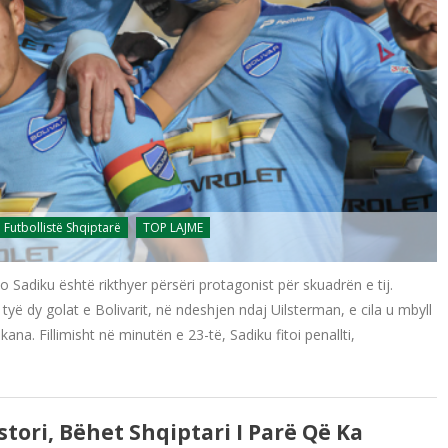
Futbollistë Shqiptarë
TOP LAJME
Sadiku është rikthyer përsëri protagonist për skuadrën e tij.
yë dy golat e Bolivarit, në ndeshjen ndaj Uilsterman, e cila u mbyll
a. Fillimisht në minutën e 23-të, Sadiku fitoi penallti,
ori, Bëhet Shqiptari I Parë Që Ka