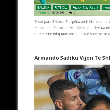
BALLINA
FUTBOLL
Futboll Nga Rajoni
Komb
infosport
-
19/06/2021
0
Si sot para 5 viteve Shqipëria arriti fitoren e pa
Kampionati Europian i vitit 2016 që u zhvillua 
të realizuar ndaj Rumanisë pas një superasisti 
Armando Sadiku Vijon Të Shk