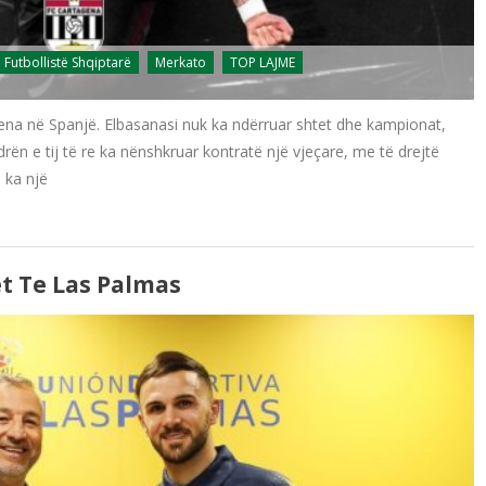
Futbollistë Shqiptarë
Merkato
TOP LAJME
ena në Spanjë. Elbasanasi nuk ka ndërruar shtet dhe kampionat,
drën e tij të re ka nënshkruar kontratë një vjeçare, me të drejtë
u ka një
t Te Las Palmas