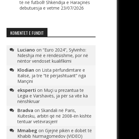
të në futboll! Shkëndija e Haraçinës
debutuesja e vetme
23/07/2026
KOMENTET E FUNDIT
Luciano
on
“Euro 2024”, Sylvinho:
Ndeshja më e rëndësishme, por në
nëntor vendoset kualifikimi
Klodian
on
Lista përfundimtare e
Italisë, ja tre “të përjashtuarit” nga
Mançini
eksperti
on
Muçi u prezantua te
Legia e Varshavës, ja për sa vite ka
nënshkruar
Bradva
on
Skandali në Paris,
Kultesku, arbitri që në 2008-ën kishte
tentuar vetëvrasjen!
Mmabeg
on
Gjejnë pikën e dobët të
Khabib Nurmagomedov (VIDEO)