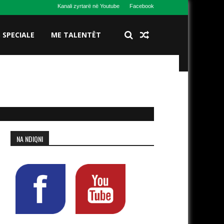
Kanali zyrtarë në Youtube
Facebook
S SPECIALE
ME TALENTËT
NA NDIQNI