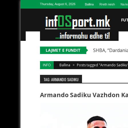
Skip to content
Thursday, August 6, 2026
Ballina
Rreth nesh
Na ko
FU
SHBA, “Dardania
LAJMET E FUNDIT
INFO
Ballina
>
Posts tagged "Armando Sadiku
TAG: ARMANDO SADIKU
Armando Sadiku Vazhdon Kar