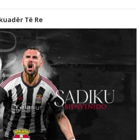
kuadër Të Re