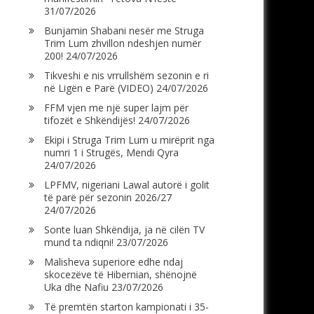
31/07/2026
Bunjamin Shabani nesër me Struga
Trim Lum zhvillon ndeshjen numër
200!
24/07/2026
Tikveshi e nis vrrullshëm sezonin e ri
në Ligën e Parë (VIDEO)
24/07/2026
FFM vjen me një super lajm për
tifozët e Shkëndijës!
24/07/2026
Ekipi i Struga Trim Lum u mirëprit nga
numri 1 i Strugës, Mendi Qyra
24/07/2026
LPFMV, nigeriani Lawal autorë i golit
të parë për sezonin 2026/27
24/07/2026
Sonte luan Shkëndija, ja në cilën TV
mund ta ndiqni!
23/07/2026
Malisheva superiore edhe ndaj
skocezëve të Hibernian, shënojnë
Uka dhe Nafiu
23/07/2026
Të premtën starton kampionati i 35-