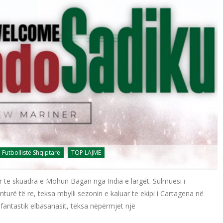
Futbollistë Shqiptarë
TOP LAJME
 te skuadra e Mohun Bagan nga India e largët. Sulmuesi i
urë të re, teksa mbylli sezonin e kaluar te ekipi i Cartagena në
 fantastik elbasanasit, teksa nëpërmjet një