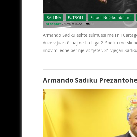
BALLINA
FUTBOLL
Futboll Ndërkombëtarë
infosport
-
17/07/2022
0
Armando Sadiku është sulmuesi më i ri i Cartag
duke vijuar të luaj në La Liga 2. Sadiku me skua
rinovimi edhe për një vit tjetër. 31 vjeçari Sadik
Armando Sadiku Prezantohe