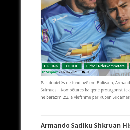
BALLINA
FUTBOLL
Futboll Ndërkombëtarë
infosport
-
13/05/2021
0
Pas dopietës në fundjavë me Bolivarin, Armando 
Sulmuesi i Kombëtares ka qenë protagonist tek t
në barazim 2:2, e vlefshme për Kupën Sudamerikan
Armando Sadiku Shkruan Hist