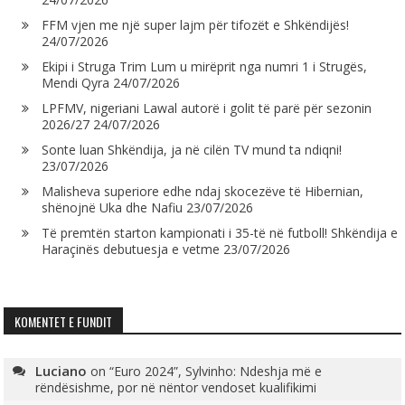
FFM vjen me një super lajm për tifozët e Shkëndijës!
24/07/2026
Ekipi i Struga Trim Lum u mirëprit nga numri 1 i Strugës,
Mendi Qyra
24/07/2026
LPFMV, nigeriani Lawal autorë i golit të parë për sezonin
2026/27
24/07/2026
Sonte luan Shkëndija, ja në cilën TV mund ta ndiqni!
23/07/2026
Malisheva superiore edhe ndaj skocezëve të Hibernian,
shënojnë Uka dhe Nafiu
23/07/2026
Të premtën starton kampionati i 35-të në futboll! Shkëndija e
Haraçinës debutuesja e vetme
23/07/2026
KOMENTET E FUNDIT
Luciano
on
“Euro 2024”, Sylvinho: Ndeshja më e
rëndësishme, por në nëntor vendoset kualifikimi