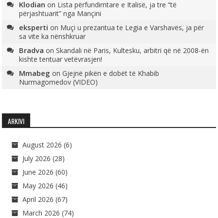
Klodian
on
Lista përfundimtare e Italisë, ja tre “të
përjashtuarit” nga Mançini
eksperti
on
Muçi u prezantua te Legia e Varshavës, ja për
sa vite ka nënshkruar
Bradva
on
Skandali në Paris, Kultesku, arbitri që në 2008-ën
kishte tentuar vetëvrasjen!
Mmabeg
on
Gjejnë pikën e dobët të Khabib
Nurmagomedov (VIDEO)
ARKIVI
August 2026
(6)
July 2026
(28)
June 2026
(60)
May 2026
(46)
April 2026
(67)
March 2026
(74)