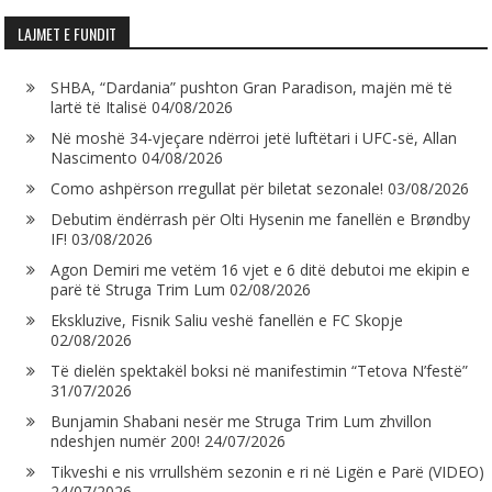
LAJMET E FUNDIT
SHBA, “Dardania” pushton Gran Paradison, majën më të
lartë të Italisë
04/08/2026
Në moshë 34-vjeçare ndërroi jetë luftëtari i UFC-së, Allan
Nascimento
04/08/2026
Como ashpërson rregullat për biletat sezonale!
03/08/2026
Debutim ëndërrash për Olti Hysenin me fanellën e Brøndby
IF!
03/08/2026
Agon Demiri me vetëm 16 vjet e 6 ditë debutoi me ekipin e
parë të Struga Trim Lum
02/08/2026
Ekskluzive, Fisnik Saliu veshë fanellën e FC Skopje
02/08/2026
Të dielën spektakël boksi në manifestimin “Tetova N’festë”
31/07/2026
Bunjamin Shabani nesër me Struga Trim Lum zhvillon
ndeshjen numër 200!
24/07/2026
Tikveshi e nis vrrullshëm sezonin e ri në Ligën e Parë (VIDEO)
24/07/2026