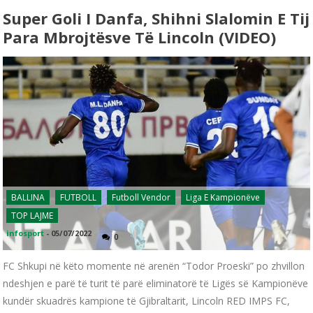
Super Goli I Danfa, Shihni Slalomin E Tij
Para Mbrojtësve Të Lincoln (VIDEO)
BALLINA
FUTBOLL
Futboll Vendor
Liga E Kampionëve
TOP LAJME
infosport
-
05/07/2022
0
FC Shkupi në këto momente në arenën “Todor Proeski” po zhvillon
ndeshjen e parë të turit të parë eliminatorë të Ligës së Kampionëve
kundër skuadrës kampione të Gjibraltarit, Lincoln RED IMPS FC,