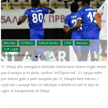
BALLINA
FUTBOLL
Futboll Vendor
LPFM
Merkato
TOP LAJME
infosport
-
05/08/2022
0
FC Shkupi dhe senegalezi Mamadu Danfa kanë ndarrë rrugët vetëm
pas 6 muajve jo të plotë, njofton “infOSport.mk”. 21-vjeçari edhe
pse shënoi golin e parë europian për FC Shkupin këtë edicion, i
njëjti nuk u paraqit fare në ndeshjen e kthimit të turit të dytë të
Ligës së Kampionëve në Shkup