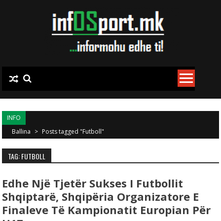
Skip to content
INFO
Ballina
>
Posts tagged "Futboll"
TAG: FUTBOLL
Edhe Një Tjetër Sukses I Futbollit
Shqiptarë, Shqipëria Organizatore E
Finaleve Të Kampionatit Europian Për