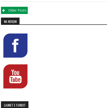
Posts navigation
Older Posts
NA NDIQNI
LAJMET E FUNDIT