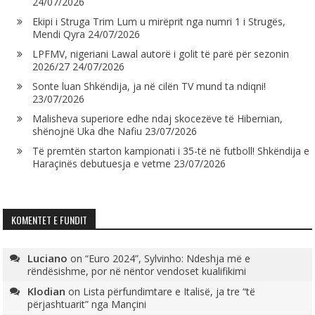
24/07/2026
Ekipi i Struga Trim Lum u mirëprit nga numri 1 i Strugës,
Mendi Qyra
24/07/2026
LPFMV, nigeriani Lawal autorë i golit të parë për sezonin
2026/27
24/07/2026
Sonte luan Shkëndija, ja në cilën TV mund ta ndiqni!
23/07/2026
Malisheva superiore edhe ndaj skocezëve të Hibernian,
shënojnë Uka dhe Nafiu
23/07/2026
Të premtën starton kampionati i 35-të në futboll! Shkëndija e
Haraçinës debutuesja e vetme
23/07/2026
KOMENTET E FUNDIT
Luciano
on
“Euro 2024”, Sylvinho: Ndeshja më e
rëndësishme, por në nëntor vendoset kualifikimi
Klodian
on
Lista përfundimtare e Italisë, ja tre “të
përjashtuarit” nga Mançini