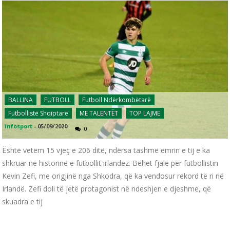
BALLINA
FUTBOLL
Futboll Ndërkombëtarë
Futbollistë Shqiptarë
ME TALENTËT
TOP LAJME
infosport
-
05/09/2020
0
Është vetëm 15 vjeç e 206 ditë, ndërsa tashmë emrin e tij e ka
shkruar në historinë e futbollit irlandez. Bëhet fjalë për futbollistin
Kevin Zefi, me origjinë nga Shkodra, që ka vendosur rekord të ri në
Irlandë. Zefi doli të jetë protagonist në ndeshjen e djeshme, që
skuadra e tij