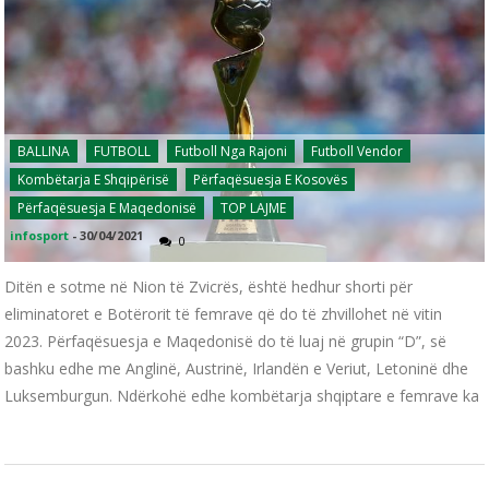
BALLINA
FUTBOLL
Futboll Nga Rajoni
Futboll Vendor
Kombëtarja E Shqipërisë
Përfaqësuesja E Kosovës
Përfaqësuesja E Maqedonisë
TOP LAJME
infosport
-
30/04/2021
0
Ditën e sotme në Nion të Zvicrës, është hedhur shorti për
eliminatoret e Botërorit të femrave që do të zhvillohet në vitin
2023. Përfaqësuesja e Maqedonisë do të luaj në grupin “D”, së
bashku edhe me Anglinë, Austrinë, Irlandën e Veriut, Letoninë dhe
Luksemburgun. Ndërkohë edhe kombëtarja shqiptare e femrave ka