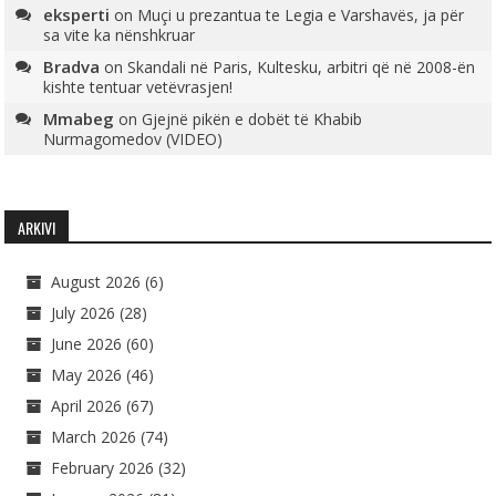
eksperti
on
Muçi u prezantua te Legia e Varshavës, ja për
sa vite ka nënshkruar
Bradva
on
Skandali në Paris, Kultesku, arbitri që në 2008-ën
kishte tentuar vetëvrasjen!
Mmabeg
on
Gjejnë pikën e dobët të Khabib
Nurmagomedov (VIDEO)
ARKIVI
August 2026
(6)
July 2026
(28)
June 2026
(60)
May 2026
(46)
April 2026
(67)
March 2026
(74)
February 2026
(32)