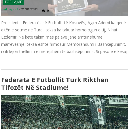
TOP LAJME
infosport
-
21/01/2021
0
Presidenti i Federatës së Futbollit të Kosovës, Agim Ademi ka qenë
ditën e sotme në Turqi, teksa ka takuar homologun e tij, Nihat
Ëzdemir. Në këtë takim mes palëve janë arritur shumë
marrëveshje, teksa është firmosur Memorandumi i Bashkëpunimit,
i cili lejon thellimin e mëtejshëm të bashkëpunimit. Si pasojë e kësaj
Federata E Futbollit Turk Rikthen
Tifozët Në Stadiume!