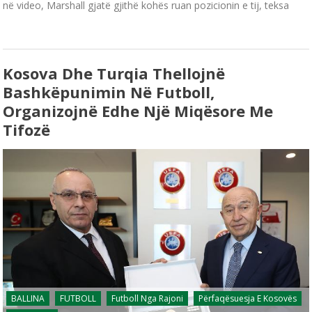
në video, Marshall gjatë gjithë kohës ruan pozicionin e tij, teksa
Kosova Dhe Turqia Thellojnë
Bashkëpunimin Në Futboll,
Organizojnë Edhe Një Miqësore Me
Tifozë
BALLINA
FUTBOLL
Futboll Nga Rajoni
Përfaqësuesja E Kosovës