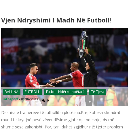
Vjen Ndryshimi I Madh Në Futboll!
BALLINA
FUTBOLL
Futboll Ndërkombëtarë
Të Tjera
infosport
-
01/04/2023
0
Dëshira e trajnerëve të futbollit u plotësua.Prej kohësh skuadrat
mund të kryejnë pesë zëvendësime gjatë një ndeshje, dy më
shumë sesa zakonisht. Por, tani duhet zgjidhur një tjetër problem