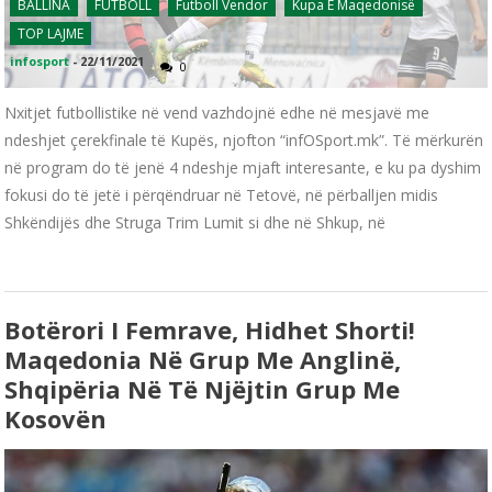
BALLINA
FUTBOLL
Futboll Vendor
Kupa E Maqedonisë
TOP LAJME
infosport
-
22/11/2021
0
Nxitjet futbollistike në vend vazhdojnë edhe në mesjavë me
ndeshjet çerekfinale të Kupës, njofton “infOSport.mk”. Të mërkurën
në program do të jenë 4 ndeshje mjaft interesante, e ku pa dyshim
fokusi do të jetë i përqëndruar në Tetovë, në përballjen midis
Shkëndijës dhe Struga Trim Lumit si dhe në Shkup, në
Botërori I Femrave, Hidhet Shorti!
Maqedonia Në Grup Me Anglinë,
Shqipëria Në Të Njëjtin Grup Me
Kosovën