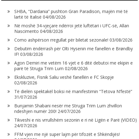
SHBA, “Dardania” pushton Gran Paradison, majën më të
lartë të Italisë
04/08/2026
Në moshë 34-vjeçare ndërroi jetë luftëtari i UFC-së, Allan
Nascimento
04/08/2026
Como ashpërson rregullat për biletat sezonale!
03/08/2026
Debutim ëndërrash për Olti Hysenin me fanellën e Brøndby
IF!
03/08/2026
Agon Demiri me vetëm 16 vjet e 6 ditë debutoi me ekipin e
parë të Struga Trim Lum
02/08/2026
Ekskluzive, Fisnik Saliu veshë fanellën e FC Skopje
02/08/2026
Të dielën spektakël boksi në manifestimin “Tetova N’festë”
31/07/2026
Bunjamin Shabani nesër me Struga Trim Lum zhvillon
ndeshjen numër 200!
24/07/2026
Tikveshi e nis vrrullshëm sezonin e ri në Ligën e Parë (VIDEO)
24/07/2026
FFM vjen me një super lajm për tifozët e Shkëndijës!