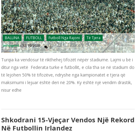
BALLINA
FUTBOLL
Futboll Nga Rajoni
Të Tjera
infosport
-
12/10/2020
0
Turqia ka vendosur të rikthehej tifozët nëpër stadiume. Lajmi u bë i
ditur nga vetë Federata turke e futbollit, e cila tha se në stadium do
të lejohen 50% të tifozëve, ndryshe nga kampionatet e tjera që
maksimumi i lejuar është deri në 20%. Ky është një vendim drastik,
nisur edhe
Shkodrani 15-Vjeçar Vendos Një Rekord
Në Futbollin Irlandez