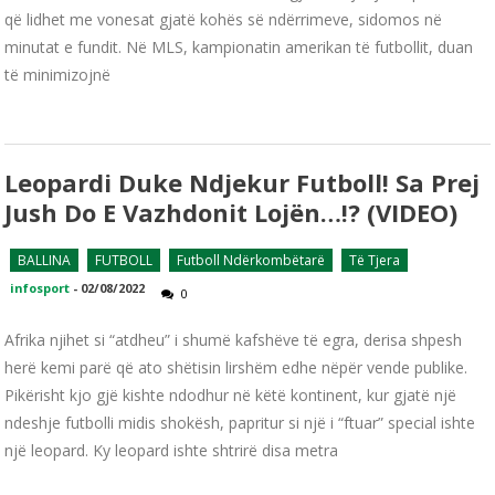
që lidhet me vonesat gjatë kohës së ndërrimeve, sidomos në
minutat e fundit. Në MLS, kampionatin amerikan të futbollit, duan
të minimizojnë
Leopardi Duke Ndjekur Futboll! Sa Prej
Jush Do E Vazhdonit Lojën…!? (VIDEO)
BALLINA
FUTBOLL
Futboll Ndërkombëtarë
Të Tjera
infosport
-
02/08/2022
0
Afrika njihet si “atdheu” i shumë kafshëve të egra, derisa shpesh
herë kemi parë që ato shëtisin lirshëm edhe nëpër vende publike.
Pikërisht kjo gjë kishte ndodhur në këtë kontinent, kur gjatë një
ndeshje futbolli midis shokësh, papritur si një i “ftuar” special ishte
një leopard. Ky leopard ishte shtrirë disa metra