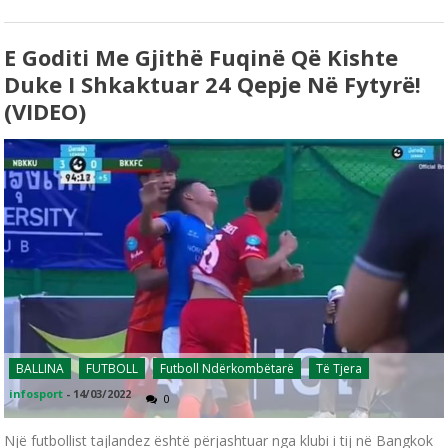
E Goditi Me Gjithë Fuqinë Që Kishte
Duke I Shkaktuar 24 Qepje Në Fytyrë!
(VIDEO)
BALLINA
FUTBOLL
Futboll Ndërkombëtarë
Të Tjera
infosport
-
14/03/2022
0
Një futbollist tajlandez është përjashtuar nga klubi i tij në Bangkok