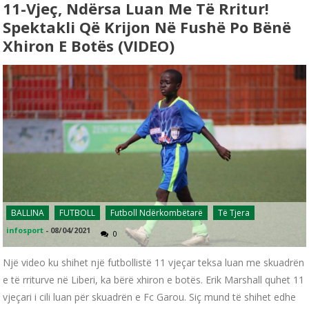
11-Vjeç, Ndërsa Luan Me Të Rritur!
Spektakli Që Krijon Në Fushë Po Bënë
Xhiron E Botës (VIDEO)
BALLINA
FUTBOLL
Futboll Ndërkombëtarë
Të Tjera
infosport
-
08/04/2021
0
Një video ku shihet një futbollistë 11 vjeçar teksa luan me skuadrën
e të rriturve në Liberi, ka bërë xhiron e botës. Erik Marshall quhet 11
vjeçari i cili luan për skuadrën e Fc Garou. Siç mund të shihet edhe