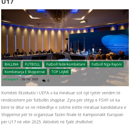
U17
BALLINA
FUTBOLL
Futboll Ndërkombëtarë
Futboll Nga Rajoni
Kombëtarja E Shqipërisë
TOP LAJME
infosport
-
26/09/2023
0
Komiteti Ekzekutiv i UEFA-s ka miratuar sot një tjetër vendim të
rëndësishëm për futbollin shqiptar. Zyra për shtyp e FSHF-së ka
bërë të ditur se në mbledhje e sotme është miratuar kandidatura e
Shqipërisë për të organizuar fazën finale të Kampionatit Europian
për U17 në vitin 2025. Aktiviteti në fjalë zhvillohet