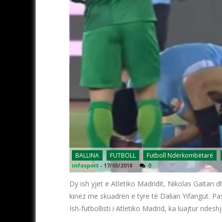
BALLINA
FUTBOLL
Futboll Ndërkombëtarë
infosport
-
17/03/2018
0
Dy ish yjet e Atletiko Madridit, Nikolas Gaitan 
kinez me skuadrën e tyre të Dalian Yifangut. Pa
Ish-futbollisti i Atletiko Madrid, ka luajtur ndes