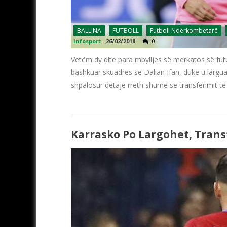
BALLINA
FUTBOLL
Futboll Ndërkombëtarë
infosport
-
26/02/2018
0
Vetëm dy ditë para mbylljes së merkatos së futbo
bashkuar skuadrës së Dalian Ifan, duke u largua
shpalosur detaje rreth shumë së transferimit të
Karrasko Po Largohet, Trans