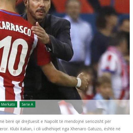
Merkato
Serie A
kanë bërë që drejtuesit e Napolit të mendojnë seriozisht për
ror. Klubi italian, i cili udhëhiqet nga Xhenaro Gatuzo, është në