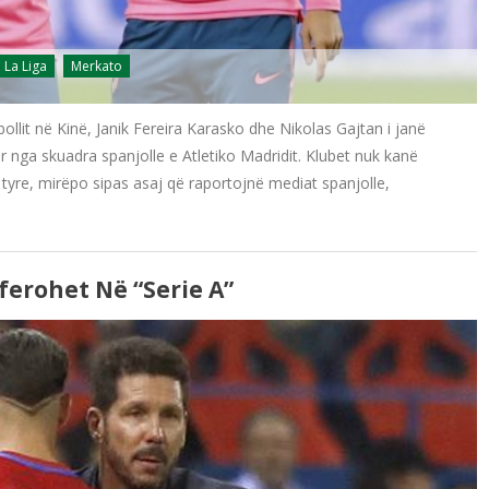
La Liga
Merkato
llit në Kinë, Janik Fereira Karasko dhe Nikolas Gajtan i janë
r nga skuadra spanjolle e Atletiko Madridit. Klubet nuk kanë
 tyre, mirëpo sipas asaj që raportojnë mediat spanjolle,
ferohet Në “Serie A”