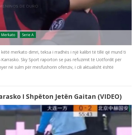
Merkato
Serie A
këtë merkato dimri, teksa i rradhës i një kalibri të tillë që mund ti
-Karrasko. Sky Sport raporton se pas refuzimit të Uotfordit për
yer në sulm për mesfushorin ofenziv, i cili aktualisht është
arasko I Shpëton Jetën Gaitan (VIDEO)