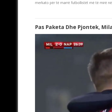
merkato për të marrë futbollistët më të mirë në 
Pas Paketa Dhe Pjontek, Mil