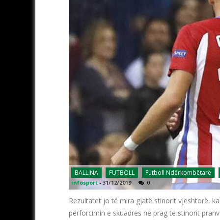
BALLINA
FUTBOLL
Futboll Ndërkombëtarë
infosport
-
31/12/2019
0
Rezultatet jo të mira gjatë stinorit vjeshtorë, 
përforcimin e skuadrës në prag të stinorit pranve