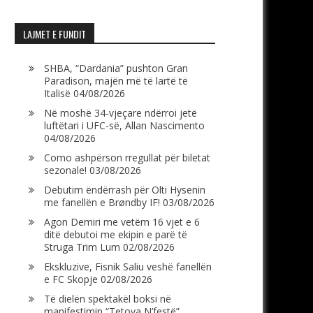
LAJMET E FUNDIT
SHBA, “Dardania” pushton Gran
Paradison, majën më të lartë të
Italisë
04/08/2026
Në moshë 34-vjeçare ndërroi jetë
luftëtari i UFC-së, Allan Nascimento
04/08/2026
Como ashpërson rregullat për biletat
sezonale!
03/08/2026
Debutim ëndërrash për Olti Hysenin
me fanellën e Brøndby IF!
03/08/2026
Agon Demiri me vetëm 16 vjet e 6
ditë debutoi me ekipin e parë të
Struga Trim Lum
02/08/2026
Ekskluzive, Fisnik Saliu veshë fanellën
e FC Skopje
02/08/2026
Të dielën spektakël boksi në
manifestimin “Tetova N’festë”