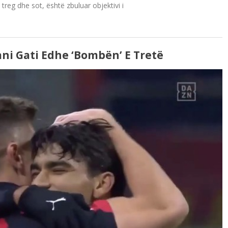
treg dhe sot, është zbuluar objektivi i
ani Gati Edhe ‘bombën’ E Tretë