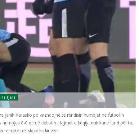
Të Tjera
dhe Janik Karasko po vazhdojnë të rëndisin humbjet në futbollin
s humbjes 8-0 që në debutim, lajmet e këqija nuk kanë fund për ta.
hjen e tretë tek skuadra kineze