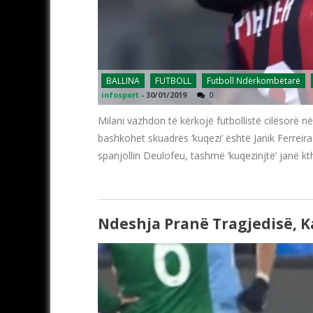
BALLINA
FUTBOLL
Futboll Ndërkombëtarë
infosport
-
30/01/2019
0
Milani vazhdon të kërkojë futbollistë cilësorë në 
bashkohet skuadrës ‘kuqezi’ është Janik Ferreira
spanjollin Deulofeu, tashmë ‘kuqezinjtë’ janë kth
Ndeshja Pranë Tragjedisë, K