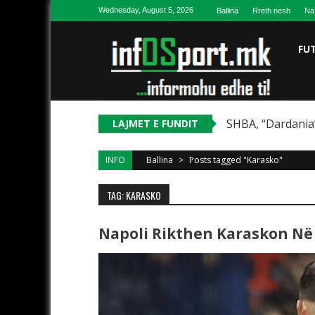
Skip to content
Wednesday, August 5, 2026
Ballina
Rreth nesh
Na
FU
SHBA, “Dardania”
LAJMET E FUNDIT
INFO
Ballina
>
Posts tagged "Karasko"
TAG: KARASKO
Napoli Rikthen Karaskon Në