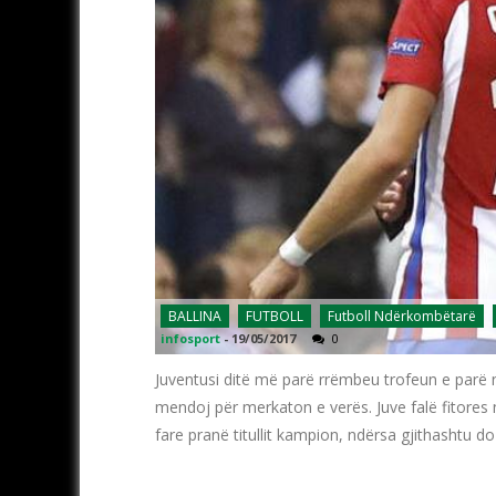
BALLINA
FUTBOLL
Futboll Ndërkombëtarë
infosport
-
19/05/2017
0
Juventusi ditë më parë rrëmbeu trofeun e parë ng
mendoj për merkaton e verës. Juve falë fitores 
fare pranë titullit kampion, ndërsa gjithashtu do