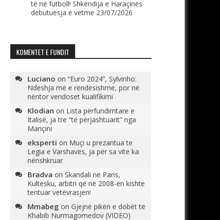
të në futboll! Shkëndija e Haraçinës
debutuesja e vetme
23/07/2026
KOMENTET E FUNDIT
Luciano
on
“Euro 2024”, Sylvinho:
Ndeshja më e rëndësishme, por në
nëntor vendoset kualifikimi
Klodian
on
Lista përfundimtare e
Italisë, ja tre “të përjashtuarit” nga
Mançini
eksperti
on
Muçi u prezantua te
Legia e Varshavës, ja për sa vite ka
nënshkruar
Bradva
on
Skandali në Paris,
Kultesku, arbitri që në 2008-ën kishte
tentuar vetëvrasjen!
Mmabeg
on
Gjejnë pikën e dobët të
Khabib Nurmagomedov (VIDEO)