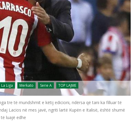
La Liga
Merkato
Serie A
TOP LAJME
a tre të mundshmit e këtij edicioni, ndërsa që tani ka filluar të
ndaj Lacios në mes javë, ngriti lartë Kupën e Italisë, është shumë
 të luajë edhe