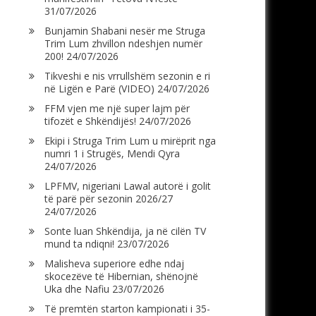
31/07/2026
Bunjamin Shabani nesër me Struga
Trim Lum zhvillon ndeshjen numër
200!
24/07/2026
Tikveshi e nis vrrullshëm sezonin e ri
në Ligën e Parë (VIDEO)
24/07/2026
FFM vjen me një super lajm për
tifozët e Shkëndijës!
24/07/2026
Ekipi i Struga Trim Lum u mirëprit nga
numri 1 i Strugës, Mendi Qyra
24/07/2026
LPFMV, nigeriani Lawal autorë i golit
të parë për sezonin 2026/27
24/07/2026
Sonte luan Shkëndija, ja në cilën TV
mund ta ndiqni!
23/07/2026
Malisheva superiore edhe ndaj
skocezëve të Hibernian, shënojnë
Uka dhe Nafiu
23/07/2026
Të premtën starton kampionati i 35-