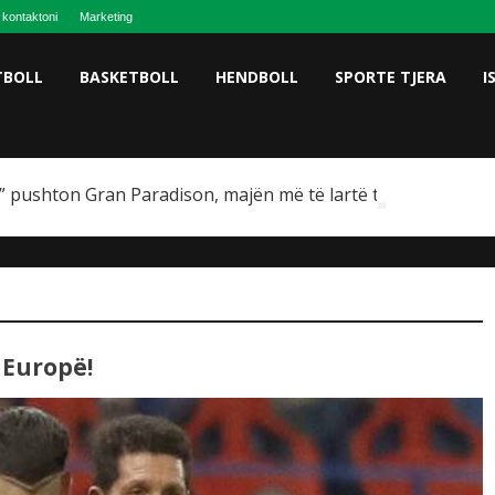
 kontaktoni
Marketing
TBOLL
BASKETBOLL
HENDBOLL
SPORTE TJERA
I
 pushton Gran Paradison, majën më të lartë të Italisë
 Europë!