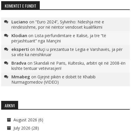
KOMENTET E FUNDIT
Luciano
on
“Euro 2024”, Sylvinho: Ndeshja më e
rëndësishme, por në nëntor vendoset kualifikimi
Klodian
on
Lista përfundimtare e Italisë, ja tre “të
përjashtuarit” nga Mançini
eksperti
on
Muçi u prezantua te Legia e Varshavës, ja për
sa vite ka nënshkruar
Bradva
on
Skandali në Paris, Kultesku, arbitri që në 2008-ën
kishte tentuar vetëvrasjen!
Mmabeg
on
Gjejnë pikën e dobët të Khabib
Nurmagomedov (VIDEO)
ARKIVI
August 2026
(6)
July 2026
(28)