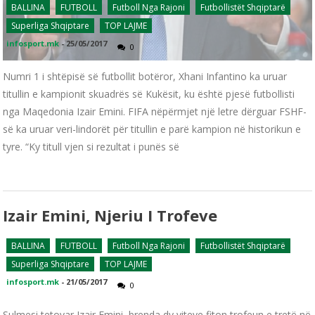
BALLINA
FUTBOLL
Futboll Nga Rajoni
Futbollistët Shqiptarë
Superliga Shqiptare
TOP LAJME
infosport.mk
-
25/05/2017
0
Numri 1 i shtëpisë së futbollit botëror, Xhani Infantino ka uruar
titullin e kampionit skuadrës së Kukësit, ku është pjesë futbollisti
nga Maqedonia Izair Emini. FIFA nëpërmjet një letre dërguar FSHF-
së ka uruar veri-lindorët për titullin e parë kampion në historikun e
tyre. “Ky titull vjen si rezultat i punës së
Izair Emini, Njeriu I Trofeve
BALLINA
FUTBOLL
Futboll Nga Rajoni
Futbollistët Shqiptarë
Superliga Shqiptare
TOP LAJME
infosport.mk
-
21/05/2017
0
Sulmesi tetovar Izair Emini, brenda dy viteve fiton trofeun e tretë në