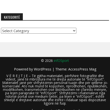
KATEGORITË
Kategoritë
© 2026
infOSport
Powered by
WordPress
| Theme:
AccessPress Mag
V Ë R E J T J E – Të gjitha materialet, përfshirë fotografitë dhe
videot, janë të mbrojtura me të drejta autoriale të “infOSport”.
Materialet janë për shfrytëzimin personal tuajin dhe për qëllime jo-
komerciale. Ato nuk mund të kopjohen, riprodhohen, ripublikohen,
modifikohen, transmetohen ose distribuohen në çfarëdo mënyre,
pa lejen paraprake të “infOSport”. Shfrytëzimi i materialeve nga
ndonjë portal ose medium tjetër, pa lejen e “infOSport”, është
shkelje e drejtave autoriale dhe është i ndaluar sipas dispozitave
ligjore në fuqi.