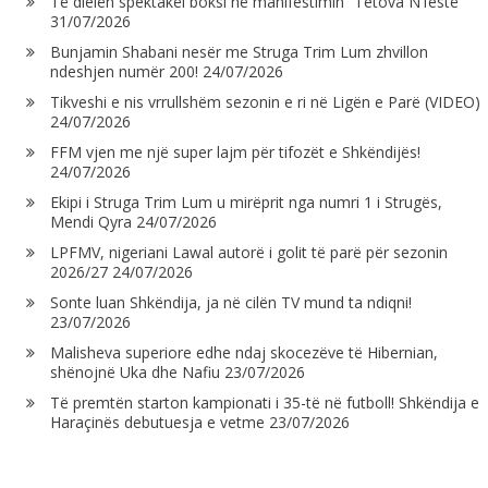
Të dielën spektakël boksi në manifestimin “Tetova N’festë”
31/07/2026
Bunjamin Shabani nesër me Struga Trim Lum zhvillon
ndeshjen numër 200!
24/07/2026
Tikveshi e nis vrrullshëm sezonin e ri në Ligën e Parë (VIDEO)
24/07/2026
FFM vjen me një super lajm për tifozët e Shkëndijës!
24/07/2026
Ekipi i Struga Trim Lum u mirëprit nga numri 1 i Strugës,
Mendi Qyra
24/07/2026
LPFMV, nigeriani Lawal autorë i golit të parë për sezonin
2026/27
24/07/2026
Sonte luan Shkëndija, ja në cilën TV mund ta ndiqni!
23/07/2026
Malisheva superiore edhe ndaj skocezëve të Hibernian,
shënojnë Uka dhe Nafiu
23/07/2026
Të premtën starton kampionati i 35-të në futboll! Shkëndija e
Haraçinës debutuesja e vetme
23/07/2026