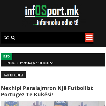
Skip to content
INFO
Ballina
>
Posts tagged "KF KUKESI"
TAG: KF KUKESI
Nexhipi Paralajmron Një Futbollist
Portugez Te Kukësi!