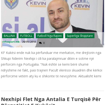
BALLINA
FUTBOLL
Futboll Nga Rajoni
Superliga Shqiptare
infosport.mk
-
26/01/2018
0
KF Kukësi ende nuk ka përfunduar me merkaton, me drejtorin nga
Shkupi Nderim Nexhipi i cili ka paralajmruar ditën e sotme një
përforcim nga Portugalia. “Nuk është se kemi bërë shumë
ndryshime në fakt, pasi trajneri Pacult vlerësoi skuadrën dhe kërkoi
përforcime vetëm aty ku e shikonte të nevojshme. Aktualisht kemi
Nexhipi Flet Nga Antalia E Turqisë Për