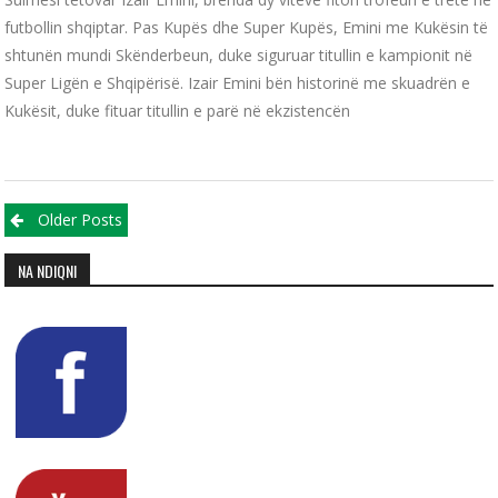
futbollin shqiptar. Pas Kupës dhe Super Kupës, Emini me Kukësin të
shtunën mundi Skënderbeun, duke siguruar titullin e kampionit në
Super Ligën e Shqipërisë. Izair Emini bën historinë me skuadrën e
Kukësit, duke fituar titullin e parë në ekzistencën
Posts navigation
Older Posts
NA NDIQNI