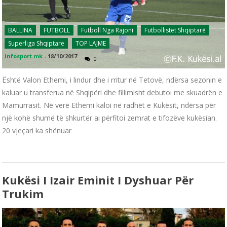
BALLINA
FUTBOLL
Futboll Nga Rajoni
Futbollistët Shqiptarë
Superliga Shqiptare
TOP LAJME
infosport.mk
-
18/10/2017
0
Është Valon Ethemi, i lindur dhe i rritur në Tetovë, ndërsa sezonin e
kaluar u transferua në Shqipëri dhe fillimisht debutoi me skuadrën e
Mamurrasit. Në verë Ethemi kaloi në radhët e Kukësit, ndërsa për
një kohë shumë të shkurtër ai përfitoi zemrat e tifozëve kukësian.
20 vjeçari ka shënuar
Kukësi I Izair Eminit I Dyshuar Për
Trukim