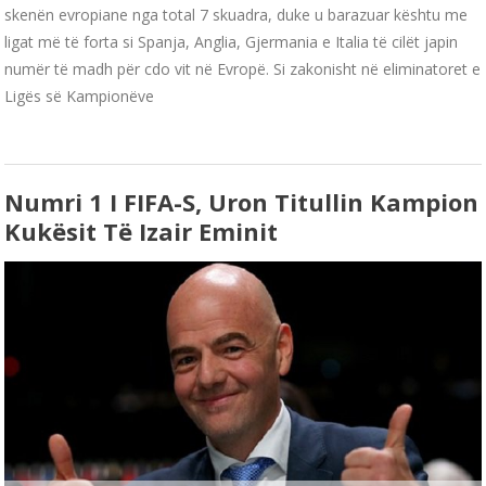
skenën evropiane nga total 7 skuadra, duke u barazuar kështu me
ligat më të forta si Spanja, Anglia, Gjermania e Italia të cilët japin
numër të madh për cdo vit në Evropë. Si zakonisht në eliminatoret e
Ligës së Kampionëve
Numri 1 I FIFA-S, Uron Titullin Kampion
Kukësit Të Izair Eminit