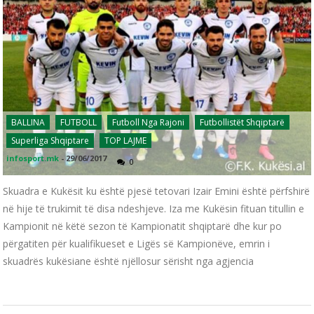
BALLINA
FUTBOLL
Futboll Nga Rajoni
Futbollistët Shqiptarë
Superliga Shqiptare
TOP LAJME
infosport.mk
-
29/06/2017
0
Skuadra e Kukësit ku është pjesë tetovari Izair Emini është përfshirë
në hije të trukimit të disa ndeshjeve. Iza me Kukësin fituan titullin e
Kampionit në këtë sezon të Kampionatit shqiptarë dhe kur po
përgatiten për kualifikueset e Ligës së Kampionëve, emrin i
skuadrës kukësiane është njëllosur sërisht nga agjencia