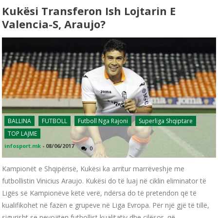
Kukësi Transferon Ish Lojtarin E
Valencia-S, Araujo?
BALLINA
FUTBOLL
Futboll Nga Rajoni
Superliga Shqiptare
TOP LAJME
infosport.mk
-
08/06/2017
0
Kampionët e Shqipërisë, Kukësi ka arritur marrëveshje me
futbollistin Vinicius Araujo. Kukësi do të luaj në ciklin eliminator të
Ligës së Kampionëve këtë verë, ndërsa do të pretendon që të
kualifikohet në fazën e grupeve në Liga Evropa. Për një gjë të tillë,
sigurisht se nevojiten futbollist kualitativ dhe cilësor, që