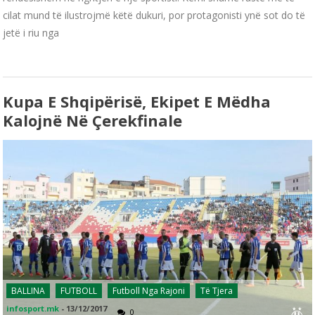
cilat mund të ilustrojmë këtë dukuri, por protagonisti ynë sot do të
jetë i riu nga
Kupa E Shqipërisë, Ekipet E Mëdha
Kalojnë Në Çerekfinale
BALLINA
FUTBOLL
Futboll Nga Rajoni
Të Tjera
infosport.mk
-
13/12/2017
0