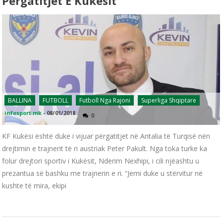
Përgatitjet E Kukësit
BALLINA
FUTBOLL
Futboll Nga Rajoni
Superliga Shqiptare
infosport.mk
-
08/01/2018
0
KF Kukësi është duke i vijuar përgatitjet në Antalia të Turqisë nën
drejtimin e trajnerit të ri austriak Peter Pakult. Nga toka turke ka
folur drejtori sportiv i Kukësit, Nderim Nexhipi, i cili njëashtu u
prezantua së bashku me trajnerin e ri. “Jemi duke u stërvitur në
kushte të mira, ekipi