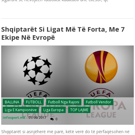
Shqiptarët Si Ligat Më Të Forta, Me 7
Ekipe Në Evropë
BALLINA
FUTBOLL
Futboll Nga Rajoni
Futboll Vendor
Liga E Kampionëve
Liga Europa
TOP LAJME
infosport.mk
-
01/06/2017
0
Shqiptarët si asnjëherë më parë, këtë verë do të përfaqësohen në