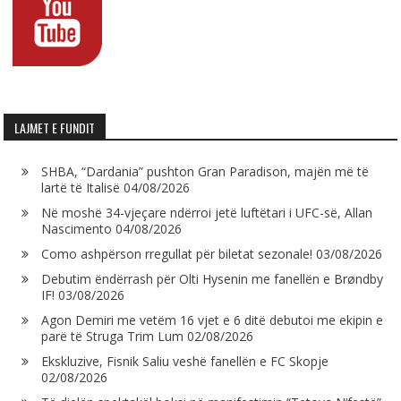
LAJMET E FUNDIT
SHBA, “Dardania” pushton Gran Paradison, majën më të
lartë të Italisë
04/08/2026
Në moshë 34-vjeçare ndërroi jetë luftëtari i UFC-së, Allan
Nascimento
04/08/2026
Como ashpërson rregullat për biletat sezonale!
03/08/2026
Debutim ëndërrash për Olti Hysenin me fanellën e Brøndby
IF!
03/08/2026
Agon Demiri me vetëm 16 vjet e 6 ditë debutoi me ekipin e
parë të Struga Trim Lum
02/08/2026
Ekskluzive, Fisnik Saliu veshë fanellën e FC Skopje
02/08/2026