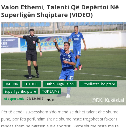
Valon Ethemi, Talenti Që Depërtoi Në
Superligën Shqiptare (VIDEO)
BALLINA
FUTBOLL
Futboll Nga Rajoni
Futbollistët Shqiptarë
Superliga Shqiptare
TOP LAJME
infosport.mk
-
27/12/2017
0
Për të qenë i suksesshëm s’do mend se duhet talent dhe shumë
punë, por fati përfundimisht në shumë raste tregohet si faktor i
rëndësishëm në ngritjen e një sportisti. Kemi shumë raste me të