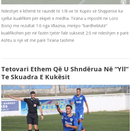
Ndeshjet e kthimit të raundit të 1/8-ve të Kupës së Shqipërisë ka
sjellur kualifikim për ekipet e mëdha. Tirana u mposht ne Loro
Boriçi me rezultat 1:0 nga Vllaznia, mirëpo “bardheblutë”
kualifikohen për në fazën tjetër falë suksesit 2:0 në ndeshjen e parë.
Ashtu si një vit më parë Tirana tashmë
Tetovari Ethem Që U Shndërua Në “yll”
Te Skuadra E Kukësit