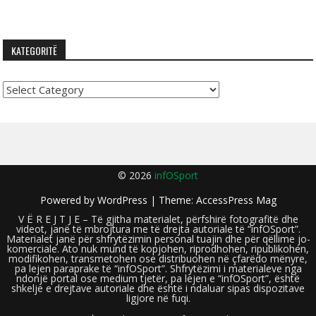
KATEGORITË
Kategoritë
© 2026
infOSport
Powered by
WordPress
| Theme:
AccessPress Mag
V Ë R E J T J E – Të gjitha materialet, përfshirë fotografitë dhe
videot, janë të mbrojtura me të drejta autoriale të “infOSport”.
Materialet janë për shfrytëzimin personal tuajin dhe për qëllime jo-
komerciale. Ato nuk mund të kopjohen, riprodhohen, ripublikohen,
modifikohen, transmetohen ose distribuohen në çfarëdo mënyre,
pa lejen paraprake të “infOSport”. Shfrytëzimi i materialeve nga
ndonjë portal ose medium tjetër, pa lejen e “infOSport”, është
shkelje e drejtave autoriale dhe është i ndaluar sipas dispozitave
ligjore në fuqi.