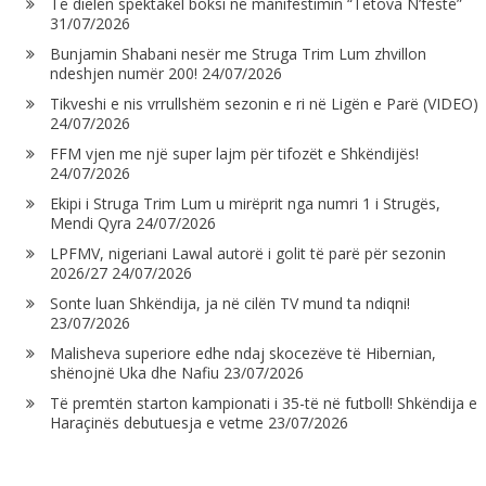
Të dielën spektakël boksi në manifestimin “Tetova N’festë”
31/07/2026
Bunjamin Shabani nesër me Struga Trim Lum zhvillon
ndeshjen numër 200!
24/07/2026
Tikveshi e nis vrrullshëm sezonin e ri në Ligën e Parë (VIDEO)
24/07/2026
FFM vjen me një super lajm për tifozët e Shkëndijës!
24/07/2026
Ekipi i Struga Trim Lum u mirëprit nga numri 1 i Strugës,
Mendi Qyra
24/07/2026
LPFMV, nigeriani Lawal autorë i golit të parë për sezonin
2026/27
24/07/2026
Sonte luan Shkëndija, ja në cilën TV mund ta ndiqni!
23/07/2026
Malisheva superiore edhe ndaj skocezëve të Hibernian,
shënojnë Uka dhe Nafiu
23/07/2026
Të premtën starton kampionati i 35-të në futboll! Shkëndija e
Haraçinës debutuesja e vetme
23/07/2026