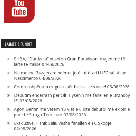
LAJMET E FUNDIT
SHBA, “Dardania” pushton Gran Paradison, majën më të
lartë të Italisë
04/08/2026
Në moshë 34-vjeçare ndërroi jetë luftëtari i UFC-së, Allan
Nascimento
04/08/2026
Como ashpërson rregullat për biletat sezonale!
03/08/2026
Debutim ëndërrash për Olti Hysenin me fanellën e Brøndby
IF!
03/08/2026
Agon Demiri me vetëm 16 vjet e 6 ditë debutoi me ekipin e
parë të Struga Trim Lum
02/08/2026
Ekskluzive, Fisnik Saliu veshë fanellën e FC Skopje
02/08/2026