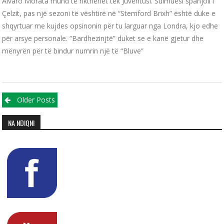
Alvaro Morata mund të rikthehet tek Juventusi. Sulmuesi spanjoll i
Çelzit, pas një sezoni të vështirë në “Stemford Brixh” është duke e
shqyrtuar me kujdes opsinonin për tu larguar nga Londra, kjo edhe
për arsye personale. “Bardhezinjtë” duket se e kanë gjetur dhe
mënyrën për të bindur numrin një të “Bluve”
Posts navigation
Older Posts
NA NDIQNI