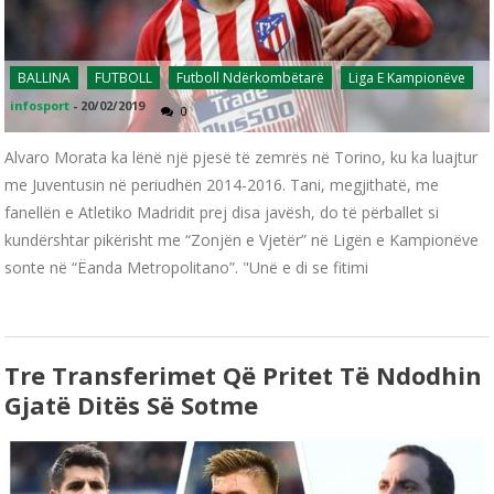
BALLINA
FUTBOLL
Futboll Ndërkombëtarë
Liga E Kampionëve
infosport
-
20/02/2019
0
Alvaro Morata ka lënë një pjesë të zemrës në Torino, ku ka luajtur
me Juventusin në periudhën 2014-2016. Tani, megjithatë, me
fanellën e Atletiko Madridit prej disa javësh, do të përballet si
kundërshtar pikërisht me “Zonjën e Vjetër” në Ligën e Kampionëve
sonte në “Ëanda Metropolitano”. "Unë e di se fitimi
Tre Transferimet Që Pritet Të Ndodhin
Gjatë Ditës Së Sotme