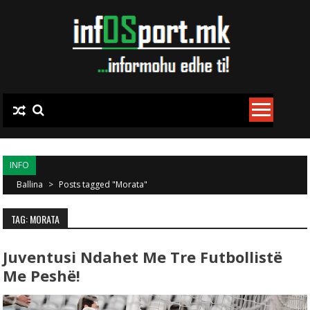
Skip to content
INFO
Ballina
>
Posts tagged "Morata"
TAG: MORATA
Juventusi Ndahet Me Tre Futbollistë
Me Peshë!