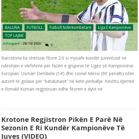
BALLINA
FUTBOLL
Futboll Ndërkombëtarë
Liga E Kampionëve
TOP LAJME
infosport
-
28/10/2020
0
Barcelona ka shënuar fitore 2:0 si mysafir kundër Juventusit në
ndeshjen e vlefshme për fazën e grupeve të Ligës së Kampionëve
Europian. Usman Dembele (14’) dhe Lionel Messi (90’ penalti) ishin
autorë të golave për “katalunasit” në këtë përballje. Kështu djemtë
e Ronald Kuman regjistruan edhe fitoren e dytë në
Krotone Regjistron Pikën E Parë Në
Sezonin E Ri Kundër Kampionëve Të
Juves (VIDEO)