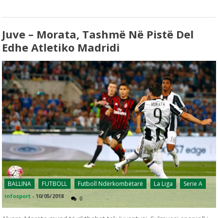
Juve – Morata, Tashmë Në Pistë Del
Edhe Atletiko Madridi
BALLINA
FUTBOLL
Futboll Ndërkombëtarë
La Liga
Serie A
infosport
-
10/05/2018
0