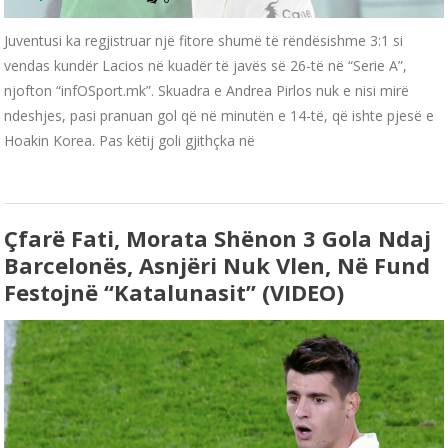
Juventusi ka regjistruar një fitore shumë të rëndësishme 3:1 si
vendas kundër Lacios në kuadër të javës së 26-të në “Serie A”,
njofton “infOSport.mk”. Skuadra e Andrea Pirlos nuk e nisi mirë
ndeshjes, pasi pranuan gol që në minutën e 14-të, që ishte pjesë e
Hoakin Korea. Pas këtij goli gjithçka në
Çfarë Fati, Morata Shënon 3 Gola Ndaj
Barcelonës, Asnjëri Nuk Vlen, Në Fund
Festojnë “katalunasit” (VIDEO)