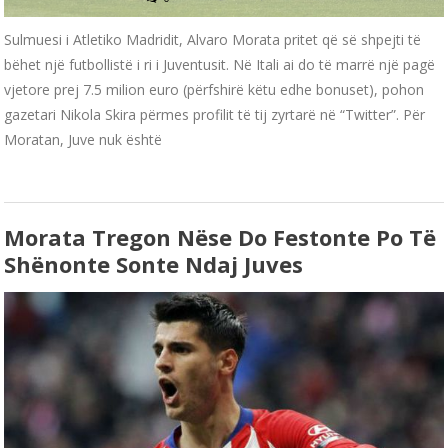
Sulmuesi i Atletiko Madridit, Alvaro Morata pritet që së shpejti të
bëhet një futbollistë i ri i Juventusit. Në Itali ai do të marrë një pagë
vjetore prej 7.5 milion euro (përfshirë këtu edhe bonuset), pohon
gazetari Nikola Skira përmes profilit të tij zyrtarë në “Twitter”. Për
Moratan, Juve nuk është
Morata Tregon Nëse Do Festonte Po Të
Shënonte Sonte Ndaj Juves