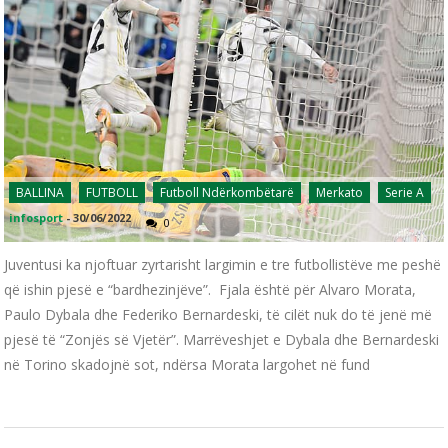
BALLINA
FUTBOLL
Futboll Ndërkombëtarë
Merkato
Serie A
infosport
-
30/06/2022
0
Juventusi ka njoftuar zyrtarisht largimin e tre futbollistëve me peshë
që ishin pjesë e “bardhezinjëve”. Fjala është për Alvaro Morata,
Paulo Dybala dhe Federiko Bernardeski, të cilët nuk do të jenë më
pjesë të “Zonjës së Vjetër”. Marrëveshjet e Dybala dhe Bernardeski
në Torino skadojnë sot, ndërsa Morata largohet në fund