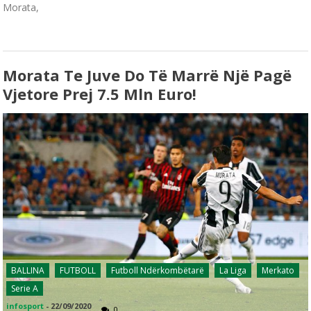
Morata,
Morata Te Juve Do Të Marrë Një Pagë
Vjetore Prej 7.5 Mln Euro!
BALLINA
FUTBOLL
Futboll Ndërkombëtarë
La Liga
Merkato
Serie A
infosport
-
22/09/2020
0