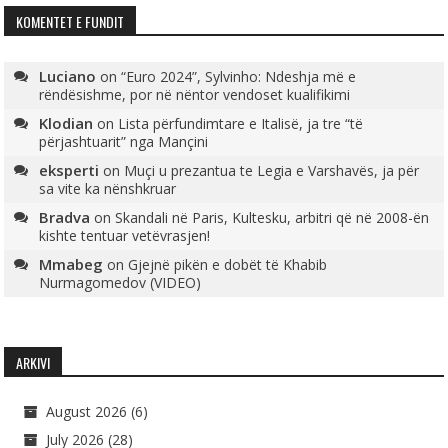
KOMENTET E FUNDIT
Luciano
on
“Euro 2024”, Sylvinho: Ndeshja më e
rëndësishme, por në nëntor vendoset kualifikimi
Klodian
on
Lista përfundimtare e Italisë, ja tre “të
përjashtuarit” nga Mançini
eksperti
on
Muçi u prezantua te Legia e Varshavës, ja për
sa vite ka nënshkruar
Bradva
on
Skandali në Paris, Kultesku, arbitri që në 2008-ën
kishte tentuar vetëvrasjen!
Mmabeg
on
Gjejnë pikën e dobët të Khabib
Nurmagomedov (VIDEO)
ARKIVI
August 2026
(6)
July 2026
(28)