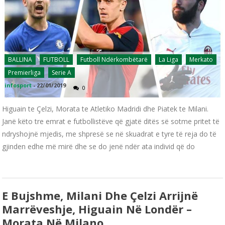
BALLINA
FUTBOLL
Futboll Ndërkombëtarë
La Liga
Merkato
Premierliga
Serie A
infosport
-
22/01/2019
0
Higuain te Çelzi, Morata te Atletiko Madridi dhe Piatek te Milani.
Janë këto tre emrat e futbollistëve që gjatë ditës së sotme pritet të
ndryshojnë mjedis, me shpresë se në skuadrat e tyre të reja do të
gjinden edhe më mirë dhe se do jenë ndër ata individ që do
E Bujshme, Milani Dhe Çelzi Arrijnë
Marrëveshje, Higuain Në Londër –
Morata Në Milano