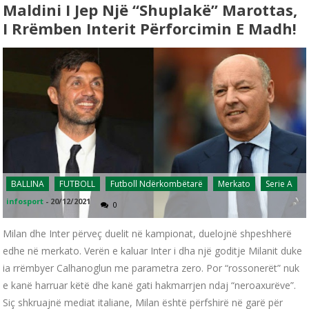
Maldini I Jep Një “shuplakë” Marottas,
I Rrëmben Interit Përforcimin E Madh!
BALLINA
FUTBOLL
Futboll Ndërkombëtarë
Merkato
Serie A
infosport
-
20/12/2021
0
Milan dhe Inter përveç duelit në kampionat, duelojnë shpeshherë
edhe në merkato. Verën e kaluar Inter i dha një goditje Milanit duke
ia rrëmbyer Calhanoglun me parametra zero. Por “rossonerët” nuk
e kanë harruar këtë dhe kanë gati hakmarrjen ndaj “neroaxurëve”.
Siç shkruajnë mediat italiane, Milan është përfshirë në garë për