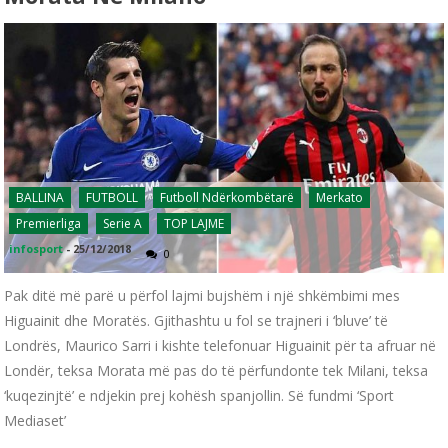
BALLINA
FUTBOLL
Futboll Ndërkombëtarë
Merkato
Premierliga
Serie A
TOP LAJME
infosport
-
25/12/2018
0
​Pak ditë më parë u përfol lajmi bujshëm i një shkëmbimi mes
Higuainit dhe Moratës. Gjithashtu u fol se trajneri i ‘bluve’ të
Londrës, Maurico Sarri i kishte telefonuar Higuainit për ta afruar në
Londër, teksa Morata më pas do të përfundonte tek Milani, teksa
‘kuqezinjtë’ e ndjekin prej kohësh spanjollin. Së fundmi ‘Sport
Mediaset’