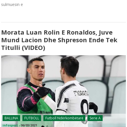
sulmuesin e
Morata Luan Rolin E Ronaldos, Juve
Mund Lacion Dhe Shpreson Ende Tek
Titulli (VIDEO)
BALLINA
FUTBOLL
Futboll Ndërkombëtarë
Serie A
infosport
-
06/03/2021
0