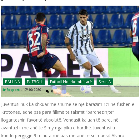
BALLINA
FUTBOLL
Futboll Ndërkombëtarë
Serie A
infosport
-
17/10/2020
0
Juventusi nuk ka shkuar më shumë se një barazim 1:1 në fushën e
Krotones, edhe pse para fillimit të takimit “bardhezinjtë”
llogariteshin favoritë absolutë. Vendasit kaluan të parët në
avantazh, me anë të Simy nga pika e bardhë. Juventusi u
kundërpërgjigjë 9 minuta më pas me anë të sulmuesit Alvaro