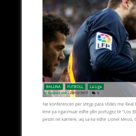
BALLINA
FUTBOLL
La Liga
infosport.mk
-
23/12/2017
0
Në konferencën për shtyp para sfidës me Real M
lënë pa ngacmuar edhe yllin portugez të “Los Bla
pestin në karrierë, aq sa ka edhe Lionel Messi, 