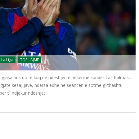
La Liga
TOP LAJME
 gjasa nuk do të luaj në ndeshjen e nesërme kundër Las Palmasit.
e gjatë kësaj jave, ndërsa edhe në seancën e sotme gjithashtu
për t’i ndjekur ndeshjet