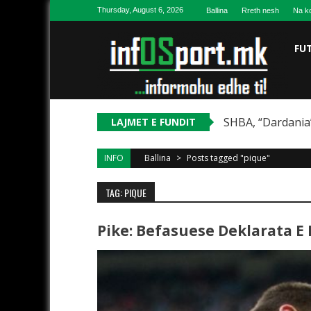
Skip to content
Thursday, August 6, 2026
Ballina
Rreth nesh
Na ko
FU
SHBA, “Dardania”
LAJMET E FUNDIT
INFO
Ballina
>
Posts tagged "pique"
TAG: PIQUE
Pike: Befasuese Deklarata E