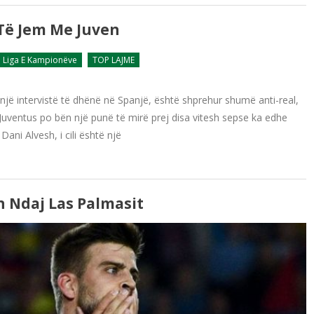
 Të Jem Me Juven
Liga E Kampionëve
TOP LAJME
një intervistë të dhënë në Spanjë, është shprehur shumë anti-real,
Juventus po bën një punë të mirë prej disa vitesh sepse ka edhe
ani Alvesh, i cili është një
 Ndaj Las Palmasit