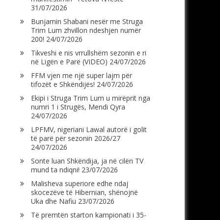
31/07/2026
Bunjamin Shabani nesër me Struga
Trim Lum zhvillon ndeshjen numër
200!
24/07/2026
Tikveshi e nis vrrullshëm sezonin e ri
në Ligën e Parë (VIDEO)
24/07/2026
FFM vjen me një super lajm për
tifozët e Shkëndijës!
24/07/2026
Ekipi i Struga Trim Lum u mirëprit nga
numri 1 i Strugës, Mendi Qyra
24/07/2026
LPFMV, nigeriani Lawal autorë i golit
të parë për sezonin 2026/27
24/07/2026
Sonte luan Shkëndija, ja në cilën TV
mund ta ndiqni!
23/07/2026
Malisheva superiore edhe ndaj
skocezëve të Hibernian, shënojnë
Uka dhe Nafiu
23/07/2026
Të premtën starton kampionati i 35-