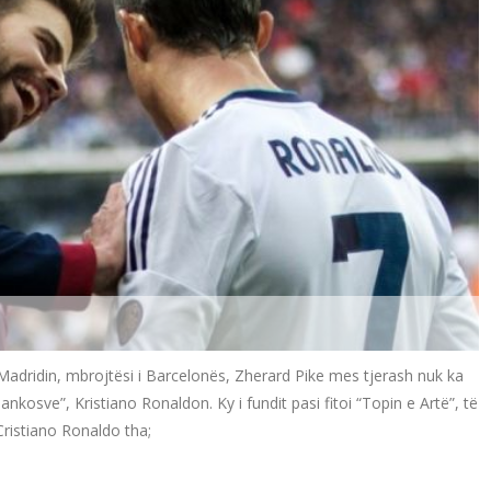
adridin, mbrojtësi i Barcelonës, Zherard Pike mes tjerash nuk ka
nkosve”, Kristiano Ronaldon. Ky i fundit pasi fitoi “Topin e Artë”, të
Cristiano Ronaldo tha;