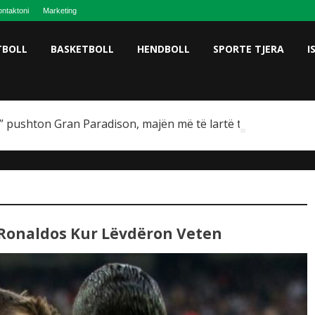
ntaktoni
Marketing
TBOLL
BASKETBOLL
HENDBOLL
SPORTE TJERA
I
 pushton Gran Paradison, majën më të lartë të Italisë
 Ronaldos Kur Lëvdëron Veten