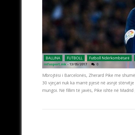
BALLINA
FUTBOLL
Futboll Ndërkombëtarë
infosport.mk
-
13/05/2017
0
Mbrojtësi i Barcelonës, Zherard Pike me shumë
30 vjeçari nuk ka marrë pjesë në asnjë stërvitj
mungoi. Në fillim të javës, Pike ishte në Madrid 