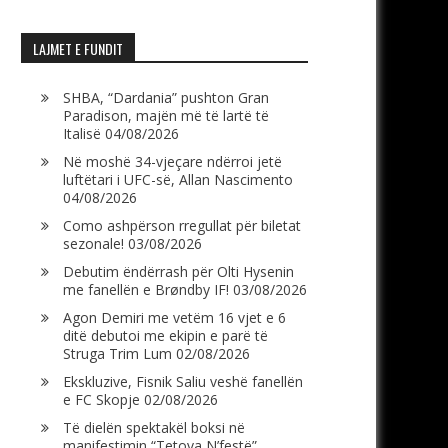
LAJMET E FUNDIT
SHBA, “Dardania” pushton Gran
Paradison, majën më të lartë të
Italisë
04/08/2026
Në moshë 34-vjeçare ndërroi jetë
luftëtari i UFC-së, Allan Nascimento
04/08/2026
Como ashpërson rregullat për biletat
sezonale!
03/08/2026
Debutim ëndërrash për Olti Hysenin
me fanellën e Brøndby IF!
03/08/2026
Agon Demiri me vetëm 16 vjet e 6
ditë debutoi me ekipin e parë të
Struga Trim Lum
02/08/2026
Ekskluzive, Fisnik Saliu veshë fanellën
e FC Skopje
02/08/2026
Të dielën spektakël boksi në
manifestimin “Tetova N’festë”