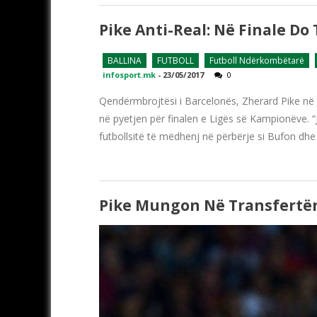
Pike Anti-Real: Në Finale Do
BALLINA
FUTBOLL
Futboll Ndërkombëtarë
infosport.mk
-
23/05/2017
0
Qendërmbrojtësi i Barcelonës, Zherard Pike në 
në pyetjen për finalen e Ligës së Kampionëve. “
futbollsitë të mëdhenj në përbërje si Bufon dhe D
Pike Mungon Në Transfertën