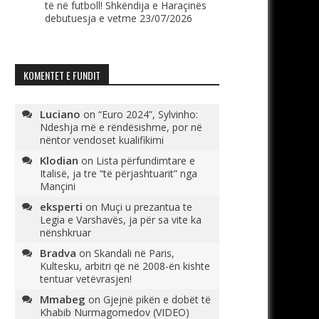
të në futboll! Shkëndija e Haraçinës
debutuesja e vetme
23/07/2026
KOMENTET E FUNDIT
Luciano
on
“Euro 2024”, Sylvinho:
Ndeshja më e rëndësishme, por në
nëntor vendoset kualifikimi
Klodian
on
Lista përfundimtare e
Italisë, ja tre “të përjashtuarit” nga
Mançini
eksperti
on
Muçi u prezantua te
Legia e Varshavës, ja për sa vite ka
nënshkruar
Bradva
on
Skandali në Paris,
Kultesku, arbitri që në 2008-ën kishte
tentuar vetëvrasjen!
Mmabeg
on
Gjejnë pikën e dobët të
Khabib Nurmagomedov (VIDEO)