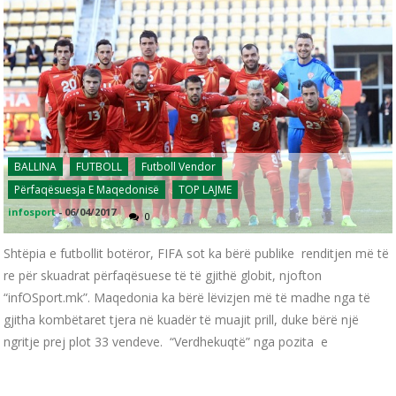
BALLINA
FUTBOLL
Futboll Vendor
Përfaqësuesja E Maqedonisë
TOP LAJME
infosport
-
06/04/2017
0
Shtëpia e futbollit botëror, FIFA sot ka bërë publike renditjen më të
re për skuadrat përfaqësuese të të gjithë globit, njofton
“infOSport.mk”. Maqedonia ka bërë lëvizjen më të madhe nga të
gjitha kombëtaret tjera në kuadër të muajit prill, duke bërë një
ngritje prej plot 33 vendeve. “Verdhekuqtë” nga pozita e