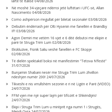
lartë të Italisë
04/08/2026
Në moshë 34-vjeçare ndërroi jetë luftëtari i UFC-së, Allan
Nascimento
04/08/2026
Como ashpërson rregullat për biletat sezonale!
03/08/2026
Debutim ëndërrash për Olti Hysenin me fanellën e Brøndby
IF!
03/08/2026
Agon Demiri me vetëm 16 vjet e 6 ditë debutoi me ekipin e
parë të Struga Trim Lum
02/08/2026
Ekskluzive, Fisnik Saliu veshë fanellën e FC Skopje
02/08/2026
Të dielën spektakël boksi në manifestimin “Tetova N’festë”
31/07/2026
Bunjamin Shabani nesër me Struga Trim Lum zhvillon
ndeshjen numër 200!
24/07/2026
Tikveshi e nis vrrullshëm sezonin e ri në Ligën e Parë (VIDEO)
24/07/2026
FFM vjen me një super lajm për tifozët e Shkëndijës!
24/07/2026
Ekipi i Struga Trim Lum u mirëprit nga numri 1 i Strugës,
Mendi Qyra
24/07/2026