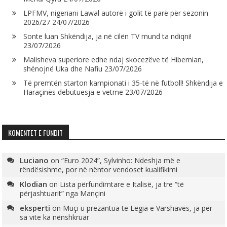
LPFMV, nigeriani Lawal autorë i golit të parë për sezonin
2026/27
24/07/2026
Sonte luan Shkëndija, ja në cilën TV mund ta ndiqni!
23/07/2026
Malisheva superiore edhe ndaj skocezëve të Hibernian,
shënojnë Uka dhe Nafiu
23/07/2026
Të premtën starton kampionati i 35-të në futboll! Shkëndija e
Haraçinës debutuesja e vetme
23/07/2026
KOMENTET E FUNDIT
Luciano
on
“Euro 2024”, Sylvinho: Ndeshja më e
rëndësishme, por në nëntor vendoset kualifikimi
Klodian
on
Lista përfundimtare e Italisë, ja tre “të
përjashtuarit” nga Mançini
eksperti
on
Muçi u prezantua te Legia e Varshavës, ja për
sa vite ka nënshkruar