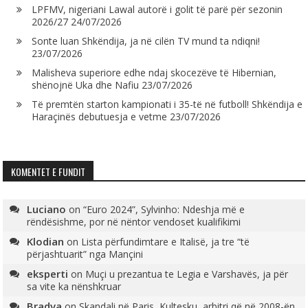
LPFMV, nigeriani Lawal autorë i golit të parë për sezonin
2026/27
24/07/2026
Sonte luan Shkëndija, ja në cilën TV mund ta ndiqni!
23/07/2026
Malisheva superiore edhe ndaj skocezëve të Hibernian,
shënojnë Uka dhe Nafiu
23/07/2026
Të premtën starton kampionati i 35-të në futboll! Shkëndija e
Haraçinës debutuesja e vetme
23/07/2026
KOMENTET E FUNDIT
Luciano
on
“Euro 2024”, Sylvinho: Ndeshja më e
rëndësishme, por në nëntor vendoset kualifikimi
Klodian
on
Lista përfundimtare e Italisë, ja tre “të
përjashtuarit” nga Mançini
eksperti
on
Muçi u prezantua te Legia e Varshavës, ja për
sa vite ka nënshkruar
Bradva
on
Skandali në Paris, Kultesku, arbitri që në 2008-ën