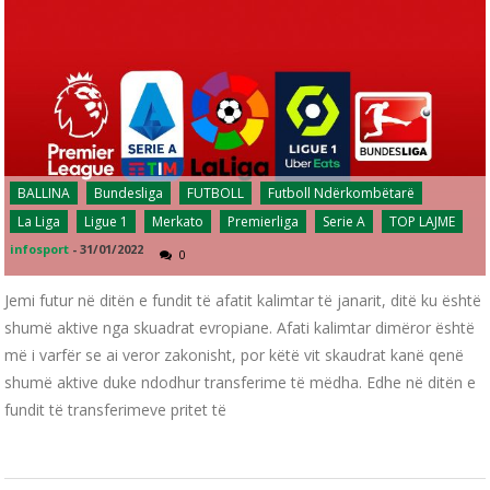
BALLINA
Bundesliga
FUTBOLL
Futboll Ndërkombëtarë
La Liga
Ligue 1
Merkato
Premierliga
Serie A
TOP LAJME
infosport
-
31/01/2022
0
Jemi futur në ditën e fundit të afatit kalimtar të janarit, ditë ku është
shumë aktive nga skuadrat evropiane. Afati kalimtar dimëror është
më i varfër se ai veror zakonisht, por këtë vit skaudrat kanë qenë
shumë aktive duke ndodhur transferime të mëdha. Edhe në ditën e
fundit të transferimeve pritet të