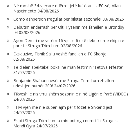
Në moshë 34-vjeçare ndërroi jetë luftëtari i UFC-së, Allan
Nascimento
04/08/2026
Como ashpërson rregullat për biletat sezonale!
03/08/2026
Debutim ëndërrash për Olti Hysenin me fanellën e Brøndby
IF!
03/08/2026
Agon Demiri me vetëm 16 vjet e 6 ditë debutoi me ekipin e
parë të Struga Trim Lum
02/08/2026
Ekskluzive, Fisnik Saliu veshë fanellën e FC Skopje
02/08/2026
Të dielën spektakël boksi në manifestimin “Tetova N’festë”
31/07/2026
Bunjamin Shabani nesër me Struga Trim Lum zhvillon
ndeshjen numër 200!
24/07/2026
Tikveshi e nis vrrullshëm sezonin e ri në Ligën e Parë (VIDEO)
24/07/2026
FFM vjen me një super lajm për tifozët e Shkëndijës!
24/07/2026
Ekipi i Struga Trim Lum u mirëprit nga numri 1 i Strugës,
Mendi Qyra
24/07/2026