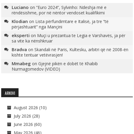
Luciano
on
“Euro 2024”, Sylvinho: Ndeshja më e
rëndësishme, por në nëntor vendoset kualifikimi
Klodian
on
Lista përfundimtare e Italisë, ja tre “të
përjashtuarit” nga Mançini
eksperti
on
Muçi u prezantua te Legia e Varshavës, ja për
sa vite ka nënshkruar
Bradva
on
Skandali në Paris, Kultesku, arbitri që në 2008-ën
kishte tentuar vetëvrasjen!
Mmabeg
on
Gjejnë pikën e dobët të Khabib
Nurmagomedov (VIDEO)
ARKIVI
August 2026
(10)
July 2026
(28)
June 2026
(60)
May 2026
(46)