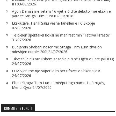
IF!
03/08/2026
Agon Demiri me vetëm 16 vjet e 6 ditë debutoi me ekipin e
parë të Struga Trim Lum
02/08/2026
Ekskluzive, Fisnik Saliu veshë fanellën e FC Skopje
02/08/2026
Të dielën spektakël boksi në manifestimin “Tetova N’festë”
31/07/2026
Bunjamin Shabani nesër me Struga Trim Lum zhvillon
ndeshjen numër 200!
24/07/2026
Tikveshi e nis vrrullshëm sezonin e ri në Ligën e Parë (VIDEO)
24/07/2026
FFM vjen me një super lajm për tifozët e Shkëndijës!
24/07/2026
Ekipi i Struga Trim Lum u mirëprit nga numri 1 i Strugës,
Mendi Qyra
24/07/2026
KOMENTET E FUNDIT