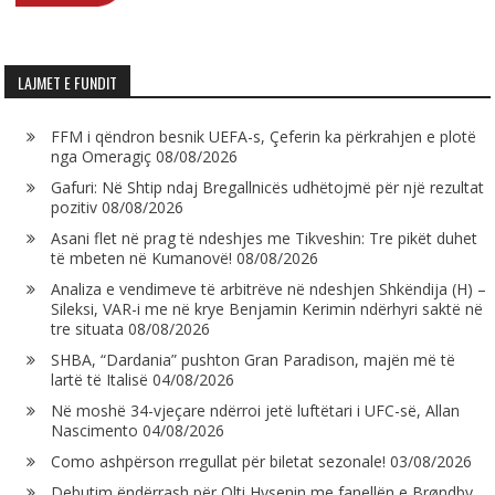
LAJMET E FUNDIT
FFM i qëndron besnik UEFA-s, Çeferin ka përkrahjen e plotë
nga Omeragiç
08/08/2026
Gafuri: Në Shtip ndaj Bregallnicës udhëtojmë për një rezultat
pozitiv
08/08/2026
Asani flet në prag të ndeshjes me Tikveshin: Tre pikët duhet
të mbeten në Kumanovë!
08/08/2026
Analiza e vendimeve të arbitrëve në ndeshjen Shkëndija (H) –
Sileksi, VAR-i me në krye Benjamin Kerimin ndërhyri saktë në
tre situata
08/08/2026
SHBA, “Dardania” pushton Gran Paradison, majën më të
lartë të Italisë
04/08/2026
Në moshë 34-vjeçare ndërroi jetë luftëtari i UFC-së, Allan
Nascimento
04/08/2026
Como ashpërson rregullat për biletat sezonale!
03/08/2026
Debutim ëndërrash për Olti Hysenin me fanellën e Brøndby