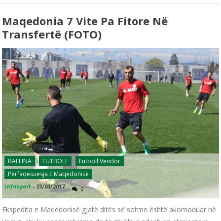
Maqedonia 7 Vite Pa Fitore Në
Transfertë (FOTO)
BALLINA
FUTBOLL
Futboll Vendor
Përfaqësuesja E Maqedonisë
infosport
-
23/03/2017
0
Ekspedita e Maqedonisë gjatë ditës së sotme është akomoduar në