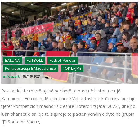
BALLINA
FUTBOLL
Futboll Vendor
Përfaqësuesja E Maqedonisë
TOP LAJME
infosport
-
08/10/2021
0
Pasi ia doli të marrë pjesë për herë të parë në histori në një
Kampionat Europian, Maqedonia e Veriut tashmë ka”oreks” për një
tjetër kompeticion madhor siç është Botërori “Qatar 2022”, dhe po
luan shanset e saj që të sigurojë të paktën vendin e dytë në grupin
“J”. Sonte në Vaduz,