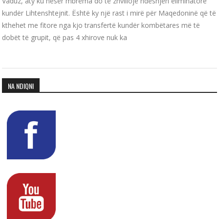
Vaduz, aty ku nesër mbrëma do të zhvillojë ndeshjen eliminatore
kundër Lihtenshtejnit. Është ky një rast i mirë për Maqedoninë që të
kthehet me fitore nga kjo transfertë kundër kombëtares më të
dobët të grupit, që pas 4 xhirove nuk ka
NA NDIQNI