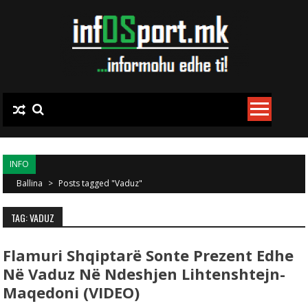
Skip to content
INFO
Ballina
>
Posts tagged "Vaduz"
TAG: VADUZ
Flamuri Shqiptarë Sonte Prezent Edhe
Në Vaduz Në Ndeshjen Lihtenshtejn-
Maqedoni (VIDEO)