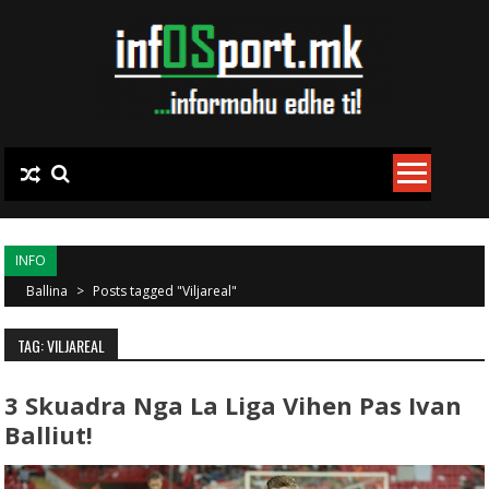
Skip to content
INFO
Ballina
>
Posts tagged "Viljareal"
TAG: VILJAREAL
3 Skuadra Nga La Liga Vihen Pas Ivan
Balliut!