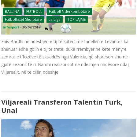
BALLINA
FUTBOLL
Futboll Ndërkombëtarë
Futbollistët Shqiptarë
La Liga
TOP LAJME
infosport
-
30/07/2017
0
Enis Bardhi në ndeshjen e tij të katërt me fanellën e Levantes ka
shënuar edhe golin e tij të tretë, duke rrëmbyer në këtë mënyrë
zemrat e tifozëve të skuadrës nga Valencia, që shpreson shumë
gjatë sezonit të ri. Bardhi realizoi sot në ndeshjen miqësore ndaj
Viljarealit, në të cilën ndeshje
Viljareali Transferon Talentin Turk,
Unal