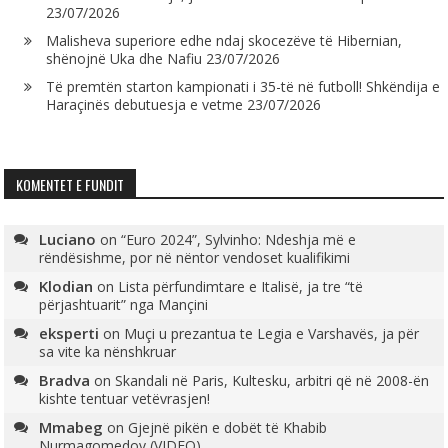
23/07/2026
Malisheva superiore edhe ndaj skocezëve të Hibernian,
shënojnë Uka dhe Nafiu
23/07/2026
Të premtën starton kampionati i 35-të në futboll! Shkëndija e
Haraçinës debutuesja e vetme
23/07/2026
KOMENTET E FUNDIT
Luciano
on
“Euro 2024”, Sylvinho: Ndeshja më e
rëndësishme, por në nëntor vendoset kualifikimi
Klodian
on
Lista përfundimtare e Italisë, ja tre “të
përjashtuarit” nga Mançini
eksperti
on
Muçi u prezantua te Legia e Varshavës, ja për
sa vite ka nënshkruar
Bradva
on
Skandali në Paris, Kultesku, arbitri që në 2008-ën
kishte tentuar vetëvrasjen!
Mmabeg
on
Gjejnë pikën e dobët të Khabib
Nurmagomedov (VIDEO)