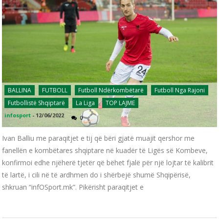
BALLINA
FUTBOLL
Futboll Ndërkombëtarë
Futboll Nga Rajoni
Futbollistë Shqiptarë
La Liga
TOP LAJME
infosport
-
12/06/2022
0
Ivan Balliu me paraqitjet e tij që bëri gjatë muajit qershor me
fanellën e kombëtares shqiptare në kuadër të Ligës së Kombeve,
konfirmoi edhe njëherë tjetër që bëhet fjalë për një lojtar të kalibrit
të lartë, i cili në të ardhmen do i shërbejë shumë Shqipërisë,
shkruan “infOSport.mk”. Pikërisht paraqitjet e