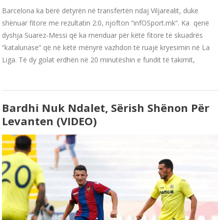
Barcelona ka bërë detyrën në transfertën ndaj Viljarealit, duke
shënuar fitore me rezultatin 2:0, njofton “infOSport.mk”. Ka qenë
dyshja Suarez-Messi që ka menduar për këtë fitore të skuadrës
“katalunase” që në këtë mënyrë vazhdon të ruajë kryesimin në La
Liga. Të dy golat erdhën në 20 minutëshin e fundit të takimit,
Bardhi Nuk Ndalet, Sërish Shënon Për
Levanten (VIDEO)