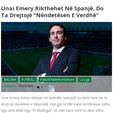
Unai Emery Rikthehet Në Spanjë, Do
Ta Drejtojë “nëndetësen E Verdhë”
BALLINA
FUTBOLL
Futboll Ndërkombëtarë
La Liga
infosport
-
23/07/2020
0
Unai Emery është rikthyer në futbollin spanjoll, ku këtë herë do të
drejtojë skuadrën e Viljarealit. Një gjë të tillë kanë konfirmuar edhe
nga vetë klubi nga “El Madrigal”, të cilët kanë bërë të ditur edhe