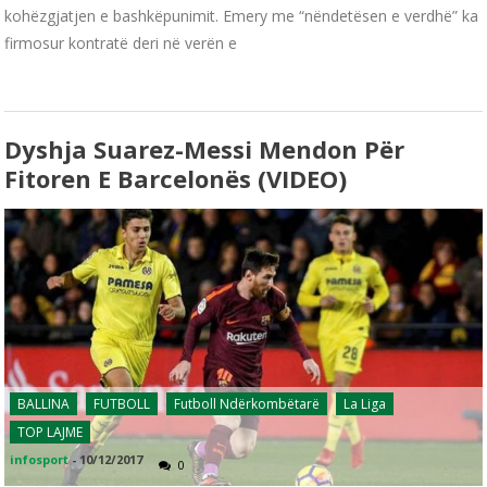
kohëzgjatjen e bashkëpunimit. Emery me “nëndetësen e verdhë” ka
firmosur kontratë deri në verën e
Dyshja Suarez-Messi Mendon Për
Fitoren E Barcelonës (VIDEO)
BALLINA
FUTBOLL
Futboll Ndërkombëtarë
La Liga
TOP LAJME
infosport
-
10/12/2017
0