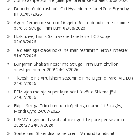
Como ashpërson rregullat për biletat sezonale!
03/08/2026
Debutim ëndërrash për Olti Hysenin me fanellën e Brøndby
IF!
03/08/2026
Agon Demiri me vetëm 16 vjet e 6 ditë debutoi me ekipin e
parë të Struga Trim Lum
02/08/2026
Ekskluzive, Fisnik Saliu veshë fanellën e FC Skopje
02/08/2026
Të dielën spektakël boksi në manifestimin “Tetova N’festë”
31/07/2026
Bunjamin Shabani nesër me Struga Trim Lum zhvillon
ndeshjen numër 200!
24/07/2026
Tikveshi e nis vrrullshëm sezonin e ri në Ligën e Parë (VIDEO)
24/07/2026
FFM vjen me një super lajm për tifozët e Shkëndijës!
24/07/2026
Ekipi i Struga Trim Lum u mirëprit nga numri 1 i Strugës,
Mendi Qyra
24/07/2026
LPFMV, nigeriani Lawal autorë i golit të parë për sezonin
2026/27
24/07/2026
Sonte luan Shkëndija, ja në cilën TV mund ta ndiqni!