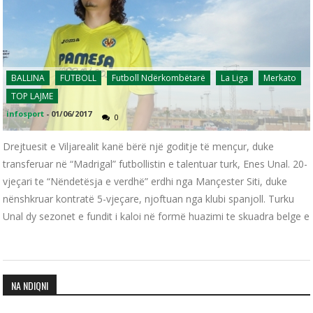
BALLINA
FUTBOLL
Futboll Ndërkombëtarë
La Liga
Merkato
TOP LAJME
infosport
-
01/06/2017
0
Drejtuesit e Viljarealit kanë bërë një goditje të mençur, duke
transferuar në “Madrigal” futbollistin e talentuar turk, Enes Unal. 20-
vjeçari te “Nëndetësja e verdhë” erdhi nga Mançester Siti, duke
nënshkruar kontratë 5-vjeçare, njoftuan nga klubi spanjoll. Turku
Unal dy sezonet e fundit i kaloi në formë huazimi te skuadra belge e
NA NDIQNI