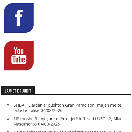
LAJMET E FUNDIT
SHBA, “Dardania” pushton Gran Paradison, majën më të
lartë të Italisë
04/08/2026
Në moshë 34-vjeçare ndërroi jetë luftëtari i UFC-së, Allan
Nascimento
04/08/2026