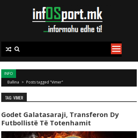
Skip to content
INFO
Ballina
>
Posts tagged "Vimer"
TAG: VIMER
Godet Galatasaraji, Transferon Dy
Futbollistë Të Totenhamit