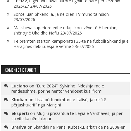
LPFMV, nigeriani Lawal autorë i golit të parë për sezonin
2026/27
24/07/2026
Sonte luan Shkëndija, ja në cilën TV mund ta ndiqni!
23/07/2026
Malisheva superiore edhe ndaj skocezëve të Hibernian,
shënojnë Uka dhe Nafiu
23/07/2026
Të premtën starton kampionati i 35-të në futboll! Shkëndija e
Haraçinës debutuesja e vetme
23/07/2026
KOMENTET E FUNDIT
Luciano
on
“Euro 2024”, Sylvinho: Ndeshja më e
rëndësishme, por në nëntor vendoset kualifikimi
Klodian
on
Lista përfundimtare e Italisë, ja tre “të
përjashtuarit” nga Mançini
eksperti
on
Muçi u prezantua te Legia e Varshavës, ja për
sa vite ka nënshkruar
Bradva
on
Skandali në Paris, Kultesku, arbitri që në 2008-ën