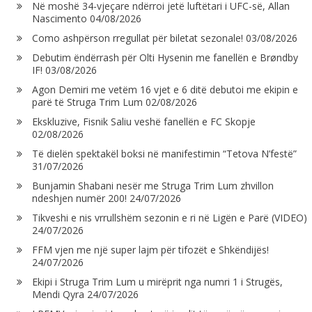
Në moshë 34-vjeçare ndërroi jetë luftëtari i UFC-së, Allan
Nascimento
04/08/2026
Como ashpërson rregullat për biletat sezonale!
03/08/2026
Debutim ëndërrash për Olti Hysenin me fanellën e Brøndby
IF!
03/08/2026
Agon Demiri me vetëm 16 vjet e 6 ditë debutoi me ekipin e
parë të Struga Trim Lum
02/08/2026
Ekskluzive, Fisnik Saliu veshë fanellën e FC Skopje
02/08/2026
Të dielën spektakël boksi në manifestimin “Tetova N’festë”
31/07/2026
Bunjamin Shabani nesër me Struga Trim Lum zhvillon
ndeshjen numër 200!
24/07/2026
Tikveshi e nis vrrullshëm sezonin e ri në Ligën e Parë (VIDEO)
24/07/2026
FFM vjen me një super lajm për tifozët e Shkëndijës!
24/07/2026
Ekipi i Struga Trim Lum u mirëprit nga numri 1 i Strugës,
Mendi Qyra
24/07/2026