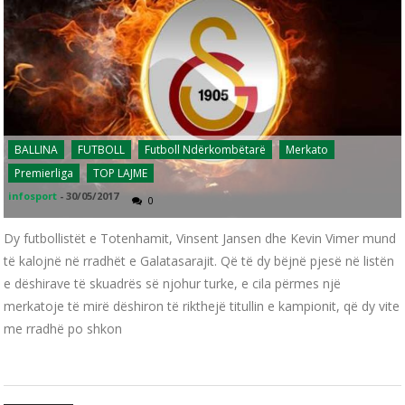
BALLINA
FUTBOLL
Futboll Ndërkombëtarë
Merkato
Premierliga
TOP LAJME
infosport
-
30/05/2017
0
Dy futbollistët e Totenhamit, Vinsent Jansen dhe Kevin Vimer mund
të kalojnë në rradhët e Galatasarajit. Që të dy bëjnë pjesë në listën
e dëshirave të skuadrës së njohur turke, e cila përmes një
merkatoje të mirë dëshiron të rikthejë titullin e kampionit, që dy vite
me rradhë po shkon