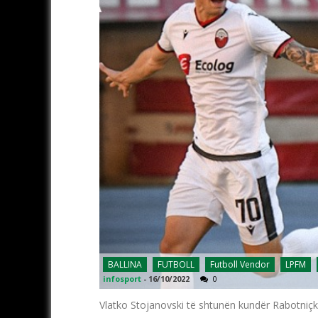
BALLINA
FUTBOLL
Futboll Vendor
LPFM
infosport
-
16/10/2022
0
Vlatko Stojanovski të shtunën kundër Rabotniçki