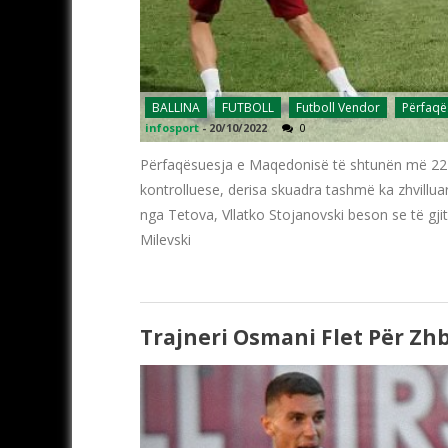
BALLINA
FUTBOLL
Futboll Vendor
Përfaqë
infosport
-
20/10/2022
0
Përfaqësuesja e Maqedonisë të shtunën më 22 t
kontrolluese, derisa skuadra tashmë ka zhvillua
nga Tetova, Vllatko Stojanovski beson se të gjit
Milevski
Trajneri Osmani Flet Për Zh