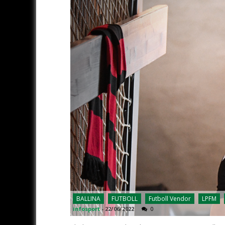
BALLINA
FUTBOLL
Futboll Vendor
LPFM
infosport
-
22/06/2022
0