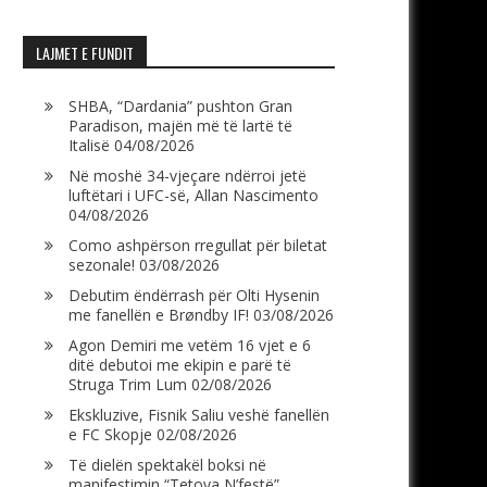
LAJMET E FUNDIT
SHBA, “Dardania” pushton Gran
Paradison, majën më të lartë të
Italisë
04/08/2026
Në moshë 34-vjeçare ndërroi jetë
luftëtari i UFC-së, Allan Nascimento
04/08/2026
Como ashpërson rregullat për biletat
sezonale!
03/08/2026
Debutim ëndërrash për Olti Hysenin
me fanellën e Brøndby IF!
03/08/2026
Agon Demiri me vetëm 16 vjet e 6
ditë debutoi me ekipin e parë të
Struga Trim Lum
02/08/2026
Ekskluzive, Fisnik Saliu veshë fanellën
e FC Skopje
02/08/2026
Të dielën spektakël boksi në
manifestimin “Tetova N’festë”