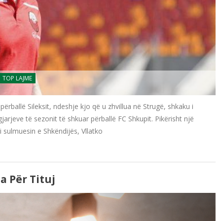
TOP LAJME
përballë Sileksit, ndeshje kjo që u zhvillua në Strugë, shkaku i
jarjeve të sezonit të shkuar përballë FC Shkupit. Pikërisht një
i sulmuesin e Shkëndijës, Vllatko
a Për Tituj