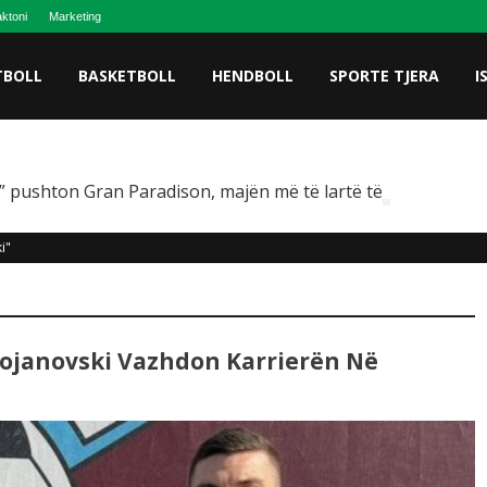
ktoni
Marketing
TBOLL
BASKETBOLL
HENDBOLL
SPORTE TJERA
I
 pushton Gran Paradison, majën më të lartë të Italisë
i"
tojanovski Vazhdon Karrierën Në