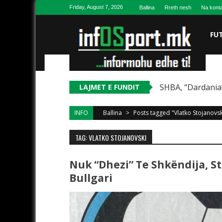
Skip to content
Friday, August 7, 2026
Ballina
Rreth nesh
Na konta
FU
SHBA, “Dardania”
LAJMET E FUNDIT
INFO
Ballina
>
Posts tagged "Vlatko Stojanovsk
TAG: VLATKO STOJANOVSKI
Nuk “dhezi” Te Shkëndija, S
Bullgari