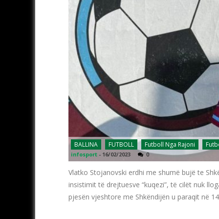
BALLINA
FUTBOLL
Futboll Nga Rajoni
Futb
infosport
-
16/02/2023
0
Vlatko Stojanovski erdhi me shumë bujë te Shkë
insistimit të drejtuesve “kuqezi”, të cilët nuk ll
pjesën vjeshtore me Shkëndijën u paraqit në 14