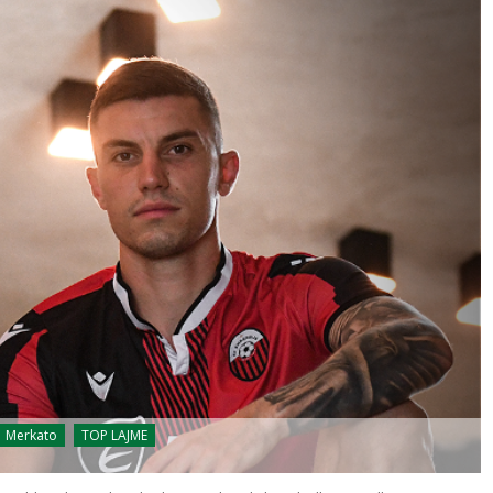
Merkato
TOP LAJME