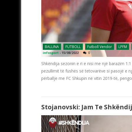
BALLINA
FUTBOLL
Futboll Vendor
LPFM
infosport
-
15/08/2022
0
Shkëndija sezonin e ri e nisi me një barazim 1:1 
pezullimit të fushës së tetovarëve si pasojë e ng
përballje me FC Shkupin në vitin 2019-të, pengo
Stojanovski: Jam Te Shkëndij