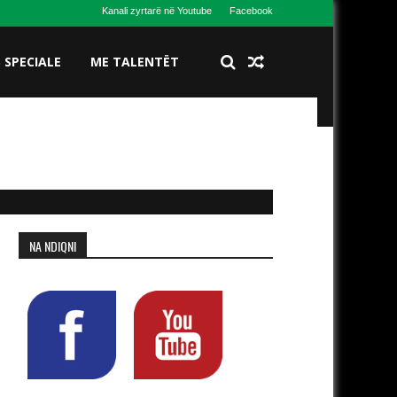
Kanali zyrtarë në Youtube
Facebook
S SPECIALE
ME TALENTËT
NA NDIQNI