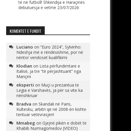
të në futboll! Shkëndija e Haraçinës
debutuesja e vetme
23/07/2026
KOMENTET E FUNDIT
Luciano
on
“Euro 2024”, Sylvinho:
Ndeshja më e rëndësishme, por në
nëntor vendoset kualifikimi
Klodian
on
Lista përfundimtare e
Italisë, ja tre “të përjashtuarit” nga
Mançini
eksperti
on
Muçi u prezantua te
Legia e Varshavës, ja për sa vite ka
nënshkruar
Bradva
on
Skandali në Paris,
Kultesku, arbitri që në 2008-ën kishte
tentuar vetëvrasjen!
Mmabeg
on
Gjejnë pikën e dobët të
Khabib Nurmagomedov (VIDEO)