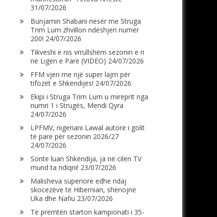
31/07/2026
Bunjamin Shabani nesër me Struga
Trim Lum zhvillon ndeshjen numër
200!
24/07/2026
Tikveshi e nis vrrullshëm sezonin e ri
në Ligën e Parë (VIDEO)
24/07/2026
FFM vjen me një super lajm për
tifozët e Shkëndijës!
24/07/2026
Ekipi i Struga Trim Lum u mirëprit nga
numri 1 i Strugës, Mendi Qyra
24/07/2026
LPFMV, nigeriani Lawal autorë i golit
të parë për sezonin 2026/27
24/07/2026
Sonte luan Shkëndija, ja në cilën TV
mund ta ndiqni!
23/07/2026
Malisheva superiore edhe ndaj
skocezëve të Hibernian, shënojnë
Uka dhe Nafiu
23/07/2026
Të premtën starton kampionati i 35-