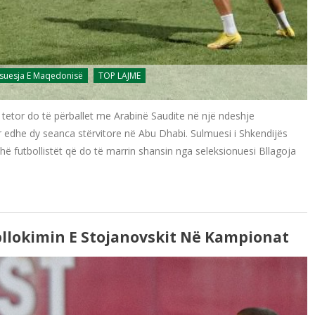
suesja E Maqedonisë
TOP LAJME
etor do të përballet me Arabinë Saudite në një ndeshje
r edhe dy seanca stërvitore në Abu Dhabi. Sulmuesi i Shkendijës
hë futbollistët që do të marrin shansin nga seleksionuesi Bllagoja
bllokimin E Stojanovskit Në Kampionat