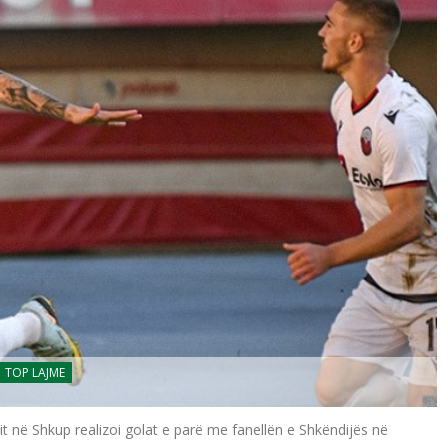
TOP LAJME
t në Shkup realizoi golat e parë me fanellën e Shkëndijës në