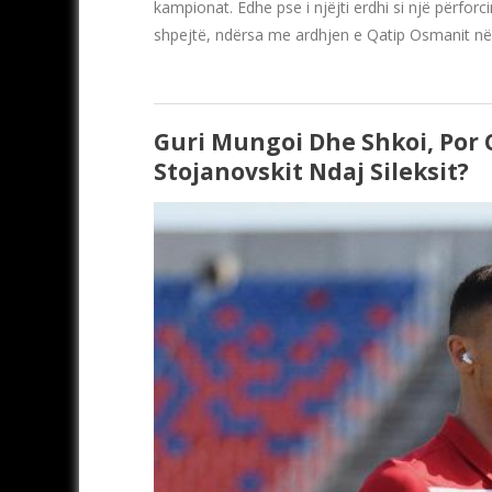
kampionat. Edhe pse i njëjti erdhi si një përforc
shpejtë, ndërsa me ardhjen e Qatip Osmanit në k
Guri Mungoi Dhe Shkoi, Por 
Stojanovskit Ndaj Sileksit?