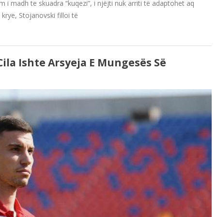
im i madh te skuadra “kuqezi”, i njëjti nuk arriti të adaptohet aq
rye, Stojanovski filloi të
Cila Ishte Arsyeja E Mungesës Së