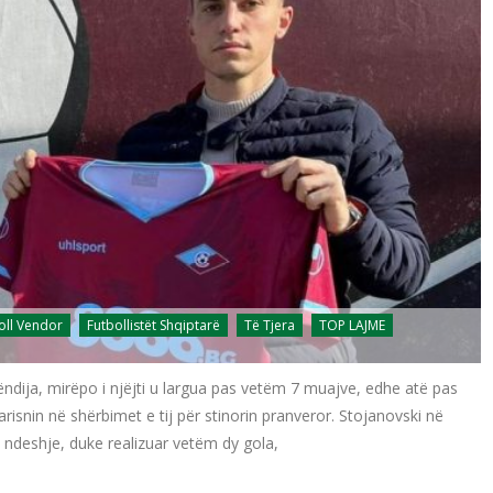
oll Vendor
Futbollistët Shqiptarë
Të Tjera
TOP LAJME
ndija, mirëpo i njëjti u largua pas vetëm 7 muajve, edhe atë pas
ogarisnin në shërbimet e tij për stinorin pranveror. Stojanovski në
 ndeshje, duke realizuar vetëm dy gola,