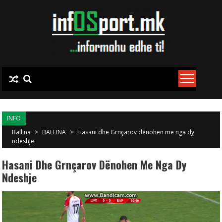
Skip to content
INFO
Ballina
>
BALLINA
>
Hasani dhe Grnçarov dënohen me nga dy
ndeshje
Hasani Dhe Grnçarov Dënohen Me Nga Dy
Ndeshje