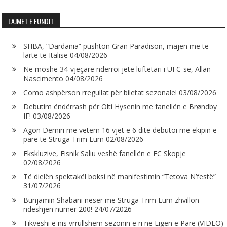
LAJMET E FUNDIT
SHBA, “Dardania” pushton Gran Paradison, majën më të
lartë të Italisë
04/08/2026
Në moshë 34-vjeçare ndërroi jetë luftëtari i UFC-së, Allan
Nascimento
04/08/2026
Como ashpërson rregullat për biletat sezonale!
03/08/2026
Debutim ëndërrash për Olti Hysenin me fanellën e Brøndby
IF!
03/08/2026
Agon Demiri me vetëm 16 vjet e 6 ditë debutoi me ekipin e
parë të Struga Trim Lum
02/08/2026
Ekskluzive, Fisnik Saliu veshë fanellën e FC Skopje
02/08/2026
Të dielën spektakël boksi në manifestimin “Tetova N’festë”
31/07/2026
Bunjamin Shabani nesër me Struga Trim Lum zhvillon
ndeshjen numër 200!
24/07/2026
Tikveshi e nis vrrullshëm sezonin e ri në Ligën e Parë (VIDEO)