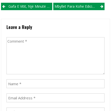
Post navigation
Gafa E Vitit, Një Minutë Heshtje Për Futbollistin Që Ishte Në Fushë (VIDEO)
Mbyllet Para Kohe Edicioni I Sivjetshëm Për Ibrahimoviçin (VIDEO)
Leave a Reply