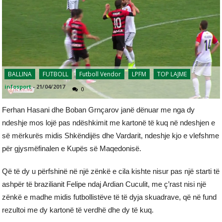
BALLINA
FUTBOLL
Futboll Vendor
LPFM
TOP LAJME
infosport
-
21/04/2017
0
Ferhan Hasani dhe Boban Grnçarov janë dënuar me nga dy
ndeshje mos lojë pas ndëshkimit me kartonë të kuq në ndeshjen e
së mërkurës midis Shkëndijës dhe Vardarit, ndeshje kjo e vlefshme
për gjysmëfinalen e Kupës së Maqedonisë.
Që të dy u përfshinë në një zënkë e cila kishte nisur pas një starti të
ashpër të brazilianit Felipe ndaj Ardian Cuculit, me ç’rast nisi një
zënkë e madhe midis futbollistëve të të dyja skuadrave, që në fund
rezultoi me dy kartonë të verdhë dhe dy të kuq.