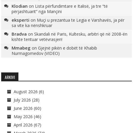
Klodian
on
Lista përfundimtare e Italisë, ja tre “të
përjashtuarit” nga Mançini
eksperti
on
Muçi u prezantua te Legia e Varshavës, ja për
sa vite ka nënshkruar
Bradva
on
Skandali në Paris, Kultesku, arbitri që në 2008-ën
kishte tentuar vetëvrasjen!
Mmabeg
on
Gjejnë pikën e dobët të Khabib
Nurmagomedov (VIDEO)
ARKIVI
August 2026
(6)
July 2026
(28)
June 2026
(60)
May 2026
(46)
April 2026
(67)