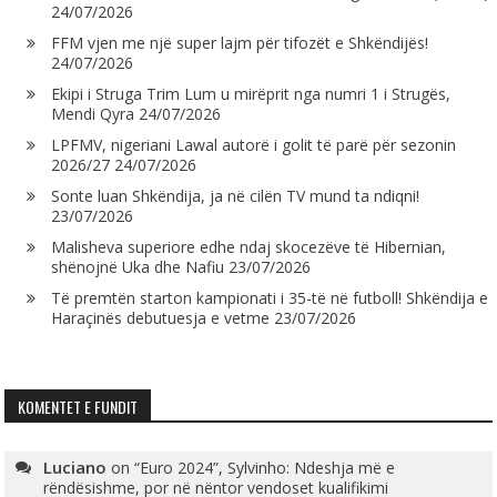
24/07/2026
FFM vjen me një super lajm për tifozët e Shkëndijës!
24/07/2026
Ekipi i Struga Trim Lum u mirëprit nga numri 1 i Strugës,
Mendi Qyra
24/07/2026
LPFMV, nigeriani Lawal autorë i golit të parë për sezonin
2026/27
24/07/2026
Sonte luan Shkëndija, ja në cilën TV mund ta ndiqni!
23/07/2026
Malisheva superiore edhe ndaj skocezëve të Hibernian,
shënojnë Uka dhe Nafiu
23/07/2026
Të premtën starton kampionati i 35-të në futboll! Shkëndija e
Haraçinës debutuesja e vetme
23/07/2026
KOMENTET E FUNDIT
Luciano
on
“Euro 2024”, Sylvinho: Ndeshja më e
rëndësishme, por në nëntor vendoset kualifikimi