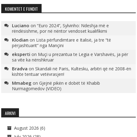
KOMENTET E FUNDIT
Luciano
on
“Euro 2024”, Sylvinho: Ndeshja më e
rëndësishme, por në nëntor vendoset kualifikimi
Klodian
on
Lista përfundimtare e Italisë, ja tre “të
përjashtuarit” nga Mançini
eksperti
on
Muçi u prezantua te Legia e Varshavës, ja për
sa vite ka nënshkruar
Bradva
on
Skandali në Paris, Kultesku, arbitri që në 2008-ën
kishte tentuar vetëvrasjen!
Mmabeg
on
Gjejnë pikën e dobët të Khabib
Nurmagomedov (VIDEO)
ARKIVI
August 2026
(6)
July 2026
(28)