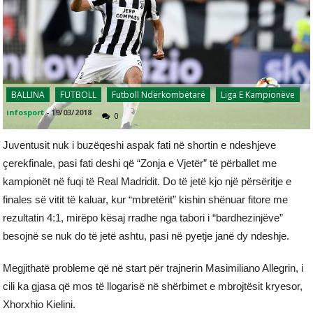
BALLINA
FUTBOLL
Futboll Ndërkombëtarë
Liga E Kampionëve
infosport
-
19/03/2018
0
Juventusit nuk i buzëqeshi aspak fati në shortin e ndeshjeve
çerekfinale, pasi fati deshi që “Zonja e Vjetër” të përballet me
kampionët në fuqi të Real Madridit. Do të jetë kjo një përsëritje e
finales së vitit të kaluar, kur “mbretërit” kishin shënuar fitore me
rezultatin 4:1, mirëpo kësaj rradhe nga tabori i “bardhezinjëve”
besojnë se nuk do të jetë ashtu, pasi në pyetje janë dy ndeshje.
Megjithatë probleme që në start për trajnerin Masimiliano Allegrin, i
cili ka gjasa që mos të llogarisë në shërbimet e mbrojtësit kryesor,
Xhorxhio Kielini.