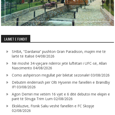
LAJMET E FUNDIT
SHBA, “Dardania” pushton Gran Paradison, majën më të
lartë të Italisë
04/08/2026
Në moshë 34-vjeçare ndërroi jetë luftëtari i UFC-së, Allan
Nascimento
04/08/2026
Como ashpërson rregullat për biletat sezonale!
03/08/2026
Debutim ëndërrash për Olti Hysenin me fanellën e Brøndby
IF!
03/08/2026
Agon Demiri me vetëm 16 vjet e 6 ditë debutoi me ekipin e
parë të Struga Trim Lum
02/08/2026
Ekskluzive, Fisnik Saliu veshë fanellën e FC Skopje
02/08/2026