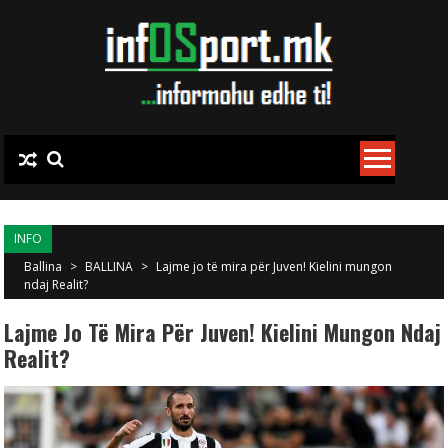
Skip to content
INFO
Ballina
>
BALLINA
>
Lajme jo të mira për Juven! Kielini mungon
ndaj Realit?
Lajme Jo Të Mira Për Juven! Kielini Mungon Ndaj
Realit?