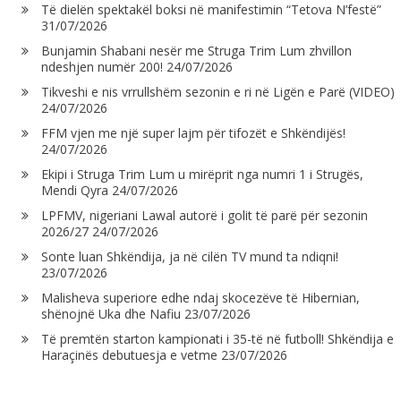
Të dielën spektakël boksi në manifestimin “Tetova N’festë”
31/07/2026
Bunjamin Shabani nesër me Struga Trim Lum zhvillon
ndeshjen numër 200!
24/07/2026
Tikveshi e nis vrrullshëm sezonin e ri në Ligën e Parë (VIDEO)
24/07/2026
FFM vjen me një super lajm për tifozët e Shkëndijës!
24/07/2026
Ekipi i Struga Trim Lum u mirëprit nga numri 1 i Strugës,
Mendi Qyra
24/07/2026
LPFMV, nigeriani Lawal autorë i golit të parë për sezonin
2026/27
24/07/2026
Sonte luan Shkëndija, ja në cilën TV mund ta ndiqni!
23/07/2026
Malisheva superiore edhe ndaj skocezëve të Hibernian,
shënojnë Uka dhe Nafiu
23/07/2026
Të premtën starton kampionati i 35-të në futboll! Shkëndija e
Haraçinës debutuesja e vetme
23/07/2026