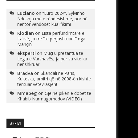
Luciano
on
“Euro 2024”, Sylvinho:
Ndeshja më e rëndësishme, por në
nëntor vendoset kualifikimi
Klodian
on
Lista përfundimtare e
Italisë, ja tre “të përjashtuarit” nga
Mançini
eksperti
on
Muçi u prezantua te
Legia e Varshavës, ja për sa vite ka
nënshkruar
Bradva
on
Skandali në Paris,
Kultesku, arbitri që në 2008-ën kishte
tentuar vetëvrasjen!
Mmabeg
on
Gjejnë pikën e dobët të
Khabib Nurmagomedov (VIDEO)
ARKIVI