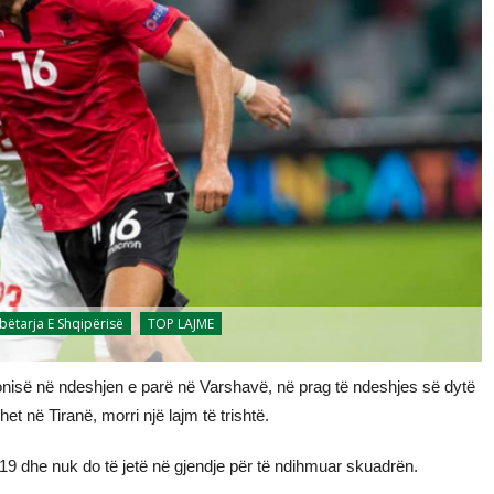
ëtarja E Shqipërisë
TOP LAJME
Polonisë në ndeshjen e parë në Varshavë, në prag të ndeshjes së dytë
het në Tiranë, morri një lajm të trishtë.
19 dhe nuk do të jetë në gjendje për të ndihmuar skuadrën.