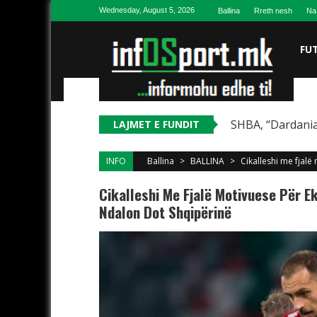
Skip to content
Wednesday, August 5, 2026
Ballina
Rreth nesh
Na
FU
SHBA, “Dardania
LAJMET E FUNDIT
INFO
Ballina
>
BALLINA
>
Cikalleshi me fjal
Cikalleshi Me Fjalë Motivuese Për E
Ndalon Dot Shqipërinë