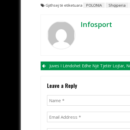
Gjithsej të etiketuara
POLONIA
Shqiperia
Infosport
Post navigation
Juves I Lëndohet Edhe Një Tjetër Lojtar, Ndaj Romës Thuajse Me Gjysmë 
Leave a Reply