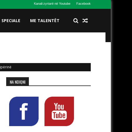
Kanali zyrtarë në Youtube
Facebook
S SPECIALE
ME TALENTËT
ipërinë
NA NDIQNI