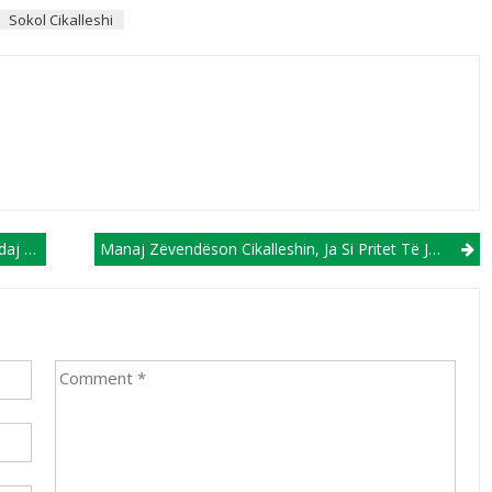
Sokol Cikalleshi
Ekipi!
Manaj Zëvendëson Cikalleshin, Ja Si Pritet Të Jetë Formacioni I Shqipërisë Ndaj Polonisë