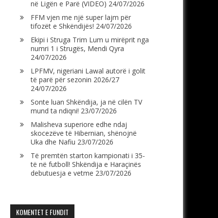
në Ligën e Parë (VIDEO)
24/07/2026
FFM vjen me një super lajm për
tifozët e Shkëndijës!
24/07/2026
Ekipi i Struga Trim Lum u mirëprit nga
numri 1 i Strugës, Mendi Qyra
24/07/2026
LPFMV, nigeriani Lawal autorë i golit
të parë për sezonin 2026/27
24/07/2026
Sonte luan Shkëndija, ja në cilën TV
mund ta ndiqni!
23/07/2026
Malisheva superiore edhe ndaj
skocezëve të Hibernian, shënojnë
Uka dhe Nafiu
23/07/2026
Të premtën starton kampionati i 35-
të në futboll! Shkëndija e Haraçinës
debutuesja e vetme
23/07/2026
KOMENTET E FUNDIT