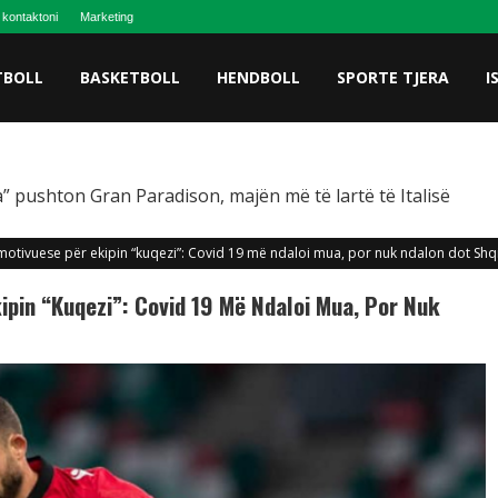
 kontaktoni
Marketing
TBOLL
BASKETBOLL
HENDBOLL
SPORTE TJERA
I
” pushton Gran Paradison, majën më të lartë të Italisë
ë motivuese për ekipin “kuqezi”: Covid 19 më ndaloi mua, por nuk ndalon dot Shq
kipin “kuqezi”: Covid 19 Më Ndaloi Mua, Por Nuk