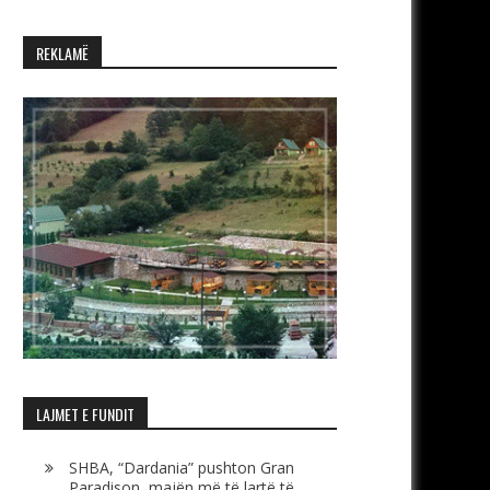
REKLAMË
LAJMET E FUNDIT
SHBA, “Dardania” pushton Gran
Paradison, majën më të lartë të