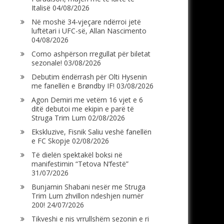
Italisë
04/08/2026
Në moshë 34-vjeçare ndërroi jetë
luftëtari i UFC-së, Allan Nascimento
04/08/2026
Como ashpërson rregullat për biletat
sezonale!
03/08/2026
Debutim ëndërrash për Olti Hysenin
me fanellën e Brøndby IF!
03/08/2026
Agon Demiri me vetëm 16 vjet e 6
ditë debutoi me ekipin e parë të
Struga Trim Lum
02/08/2026
Ekskluzive, Fisnik Saliu veshë fanellën
e FC Skopje
02/08/2026
Të dielën spektakël boksi në
manifestimin “Tetova N’festë”
31/07/2026
Bunjamin Shabani nesër me Struga
Trim Lum zhvillon ndeshjen numër
200!
24/07/2026
Tikveshi e nis vrrullshëm sezonin e ri