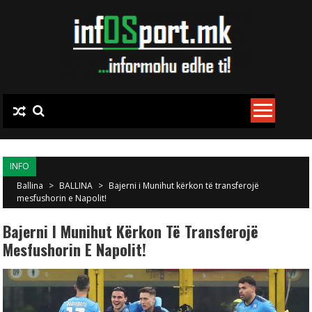
Skip to content
INFO
Ballina
>
BALLINA
>
Bajerni i Munihut kërkon të transferojë
mesfushorin e Napolit!
Bajerni I Munihut Kërkon Të Transferojë
Mesfushorin E Napolit!