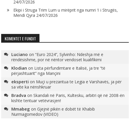
24/07/2026
Ekipi i Struga Trim Lum u mirëprit nga numri 1 i Strugës,
Mendi Qyra
24/07/2026
KOMENTET E FUNDIT
Luciano
on
“Euro 2024”, Sylvinho: Ndeshja më e
rëndësishme, por në nëntor vendoset kualifikimi
Klodian
on
Lista përfundimtare e Italisë, ja tre “të
përjashtuarit” nga Mançini
eksperti
on
Muçi u prezantua te Legia e Varshavës, ja për
sa vite ka nënshkruar
Bradva
on
Skandali në Paris, Kultesku, arbitri që në 2008-ën
kishte tentuar vetëvrasjen!
Mmabeg
on
Gjejnë pikën e dobët të Khabib
Nurmagomedov (VIDEO)