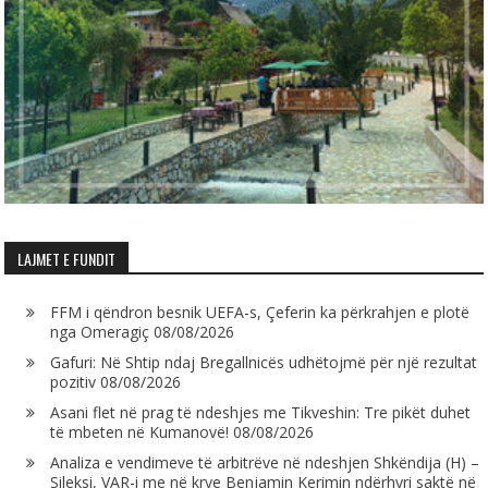
LAJMET E FUNDIT
FFM i qëndron besnik UEFA-s, Çeferin ka përkrahjen e plotë
nga Omeragiç
08/08/2026
Gafuri: Në Shtip ndaj Bregallnicës udhëtojmë për një rezultat
pozitiv
08/08/2026
Asani flet në prag të ndeshjes me Tikveshin: Tre pikët duhet
të mbeten në Kumanovë!
08/08/2026
Analiza e vendimeve të arbitrëve në ndeshjen Shkëndija (H) –
Sileksi, VAR-i me në krye Benjamin Kerimin ndërhyri saktë në