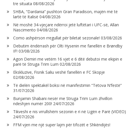
tre situata
08/08/2026
SHBA, “Dardania” pushton Gran Paradison, majën më të
lartë të Italisë
04/08/2026
Në moshë 34-vjeçare ndërroi jetë luftëtari i UFC-së, Allan
Nascimento
04/08/2026
Como ashpërson rregullat për biletat sezonale!
03/08/2026
Debutim ëndërrash për Olti Hysenin me fanellën e Brøndby
IF!
03/08/2026
Agon Demiri me vetëm 16 vjet e 6 ditë debutoi me ekipin e
parë të Struga Trim Lum
02/08/2026
Ekskluzive, Fisnik Saliu veshë fanellën e FC Skopje
02/08/2026
Të dielën spektakël boksi në manifestimin “Tetova N’festë”
31/07/2026
Bunjamin Shabani nesër me Struga Trim Lum zhvillon
ndeshjen numër 200!
24/07/2026
Tikveshi e nis vrrullshëm sezonin e ri në Ligën e Parë (VIDEO)
24/07/2026
FFM vjen me një super lajm për tifozët e Shkëndijës!