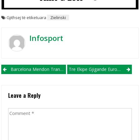
Gjithsej të etiketuara
Zielinski
Infosport
Post navigation
Barcelona Mendon Transferimin E Mesfushorit Karlos Soler
Tre Ekipe Gjigande Europiane Vihen Pas Sulmuesit Të Evertonit, Riçarlison
Leave a Reply