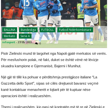
BALLINA
Bundesliga
FUTBOLL
Futboll Ndërkombëtarë
Merkato
Serie A
infosport
-
27/05/2022
0
Piotr Zielinski mund të largohet nga Napoli gjatë merkatos së verës.
Për mesfushorin polak, në fakt, duket se është vënë në lëvizje
skuadra kampione e Gjermanisë, Bajerni i Munihut.
Një gjë të tillë ka pohuar e përditshmja prestigjioze italiane “La
Gazzetta dello Sport”, sipas së cilës drejtuesit bavarez veçmë
kanë kontaktuar menaxherët e lojtarit për të kuptuar nëse
operacioni është i realizueshëm.
Themi i realizueshëm, kjo pasi në kontratën më të re që Zielinski e