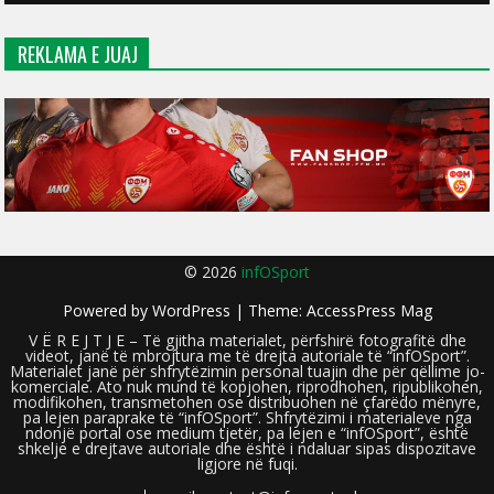
REKLAMA E JUAJ
© 2026
infOSport
Powered by
WordPress
| Theme:
AccessPress Mag
V Ë R E J T J E – Të gjitha materialet, përfshirë fotografitë dhe
videot, janë të mbrojtura me të drejta autoriale të “infOSport”.
Materialet janë për shfrytëzimin personal tuajin dhe për qëllime jo-
komerciale. Ato nuk mund të kopjohen, riprodhohen, ripublikohen,
modifikohen, transmetohen ose distribuohen në çfarëdo mënyre,
pa lejen paraprake të “infOSport”. Shfrytëzimi i materialeve nga
ndonjë portal ose medium tjetër, pa lejen e “infOSport”, është
shkelje e drejtave autoriale dhe është i ndaluar sipas dispozitave
ligjore në fuqi.