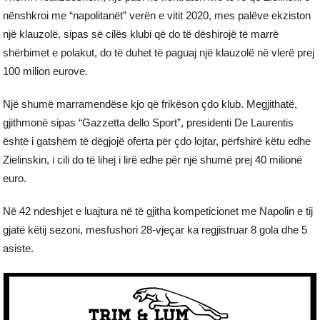
nënshkroi me “napolitanët” verën e vitit 2020, mes palëve ekziston
një klauzolë, sipas së cilës klubi që do të dëshirojë të marrë
shërbimet e polakut, do të duhet të paguaj një klauzolë në vlerë prej
100 milion eurove.
Një shumë marramendëse kjo që frikëson çdo klub. Megjithatë,
gjithmonë sipas “Gazzetta dello Sport”, presidenti De Laurentis
është i gatshëm të dëgjojë oferta për çdo lojtar, përfshirë këtu edhe
Zielinskin, i cili do të lihej i lirë edhe për një shumë prej 40 milionë
euro.
Në 42 ndeshjet e luajtura në të gjitha kompeticionet me Napolin e tij
gjatë këtij sezoni, mesfushori 28-vjeçar ka regjistruar 8 gola dhe 5
asiste.