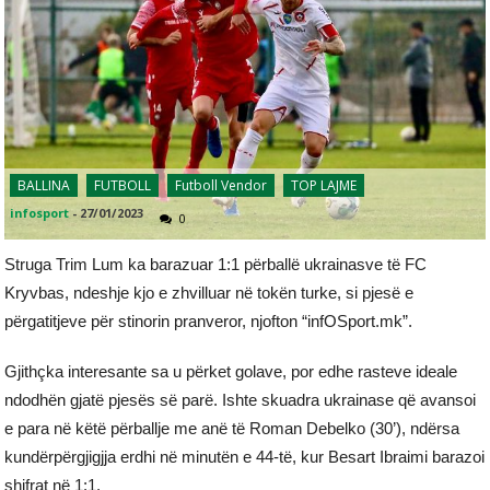
BALLINA
FUTBOLL
Futboll Vendor
TOP LAJME
infosport
-
27/01/2023
0
Struga Trim Lum ka barazuar 1:1 përballë ukrainasve të FC
Kryvbas, ndeshje kjo e zhvilluar në tokën turke, si pjesë e
përgatitjeve për stinorin pranveror, njofton “infOSport.mk”.
Gjithçka interesante sa u përket golave, por edhe rasteve ideale
ndodhën gjatë pjesës së parë. Ishte skuadra ukrainase që avansoi
e para në këtë përballje me anë të Roman Debelko (30’), ndërsa
kundërpërgjigjja erdhi në minutën e 44-të, kur Besart Ibraimi barazoi
shifrat në 1:1.