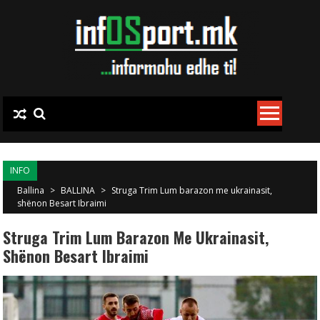
Skip to content
INFO
Ballina
>
BALLINA
>
Struga Trim Lum barazon me ukrainasit,
shënon Besart Ibraimi
Struga Trim Lum Barazon Me Ukrainasit,
Shënon Besart Ibraimi