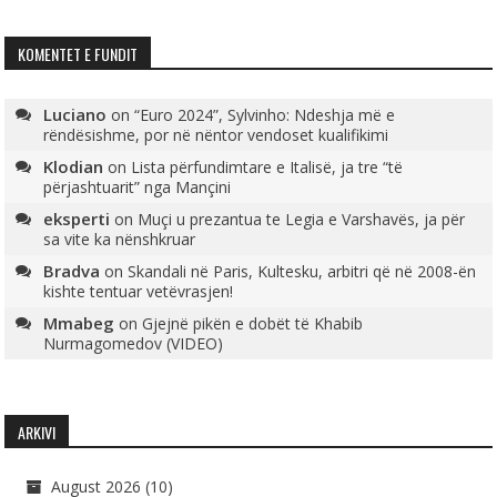
KOMENTET E FUNDIT
Luciano
on
“Euro 2024”, Sylvinho: Ndeshja më e
rëndësishme, por në nëntor vendoset kualifikimi
Klodian
on
Lista përfundimtare e Italisë, ja tre “të
përjashtuarit” nga Mançini
eksperti
on
Muçi u prezantua te Legia e Varshavës, ja për
sa vite ka nënshkruar
Bradva
on
Skandali në Paris, Kultesku, arbitri që në 2008-ën
kishte tentuar vetëvrasjen!
Mmabeg
on
Gjejnë pikën e dobët të Khabib
Nurmagomedov (VIDEO)
ARKIVI
August 2026
(10)