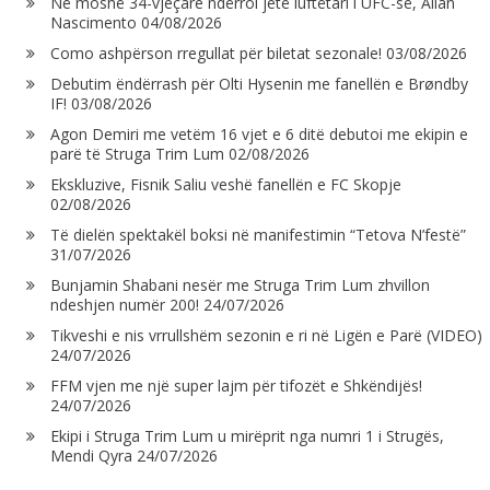
Në moshë 34-vjeçare ndërroi jetë luftëtari i UFC-së, Allan
Nascimento
04/08/2026
Como ashpërson rregullat për biletat sezonale!
03/08/2026
Debutim ëndërrash për Olti Hysenin me fanellën e Brøndby
IF!
03/08/2026
Agon Demiri me vetëm 16 vjet e 6 ditë debutoi me ekipin e
parë të Struga Trim Lum
02/08/2026
Ekskluzive, Fisnik Saliu veshë fanellën e FC Skopje
02/08/2026
Të dielën spektakël boksi në manifestimin “Tetova N’festë”
31/07/2026
Bunjamin Shabani nesër me Struga Trim Lum zhvillon
ndeshjen numër 200!
24/07/2026
Tikveshi e nis vrrullshëm sezonin e ri në Ligën e Parë (VIDEO)
24/07/2026
FFM vjen me një super lajm për tifozët e Shkëndijës!
24/07/2026
Ekipi i Struga Trim Lum u mirëprit nga numri 1 i Strugës,
Mendi Qyra
24/07/2026