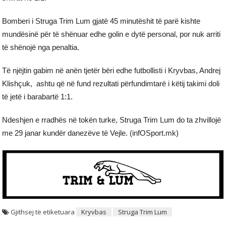
Bomberi i Struga Trim Lum gjatë 45 minutëshit të parë kishte
mundësinë për të shënuar edhe golin e dytë personal, por nuk arriti
të shënojë nga penaltia.
Të njëjtin gabim në anën tjetër bëri edhe futbollisti i Kryvbas, Andrej
Klishçuk, ashtu që në fund rezultati përfundimtarë i këtij takimi doli
të jetë i barabartë 1:1.
Ndeshjen e rradhës në tokën turke, Struga Trim Lum do ta zhvillojë
me 29 janar kundër danezëve të Vejle. (infOSport.mk)
Gjithsej të etiketuara
Kryvbas
Struga Trim Lum