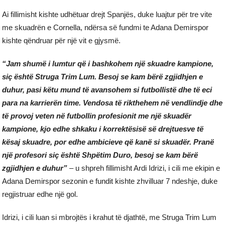
Ai fillimisht kishte udhëtuar drejt Spanjës, duke luajtur për tre vite
me skuadrën e Cornella, ndërsa së fundmi te Adana Demirspor
kishte qëndruar për një vit e gjysmë.
“Jam shumë i lumtur që i bashkohem një skuadre kampione,
siç është Struga Trim Lum. Besoj se kam bërë zgjidhjen e
duhur, pasi këtu mund të avansohem si futbollistë dhe të eci
para na karrierën time. Vendosa të rikthehem në vendlindje dhe
të provoj veten në futbollin profesionit me një skuadër
kampione, kjo edhe shkaku i korrektësisë së drejtuesve të
kësaj skuadre, por edhe ambicieve që kanë si skuadër. Pranë
një profesori siç është Shpëtim Duro, besoj se kam bërë
zgjidhjen e duhur”
– u shpreh fillimisht Ardi Idrizi, i cili me ekipin e
Adana Demirspor sezonin e fundit kishte zhvilluar 7 ndeshje, duke
regjistruar edhe një gol.
Idrizi, i cili luan si mbrojtës i krahut të djathtë, me Struga Trim Lum