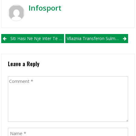
Infosport
Post navigation
Siti Hasi Në Një Inter Të Fuqishëm, Megjithatë Fitoi Edhe Ligën E Kampionëve (VIDEO)
Vllaznia Transferon Sulmuesin E Krahut, Darko Dodev
Leave a Reply