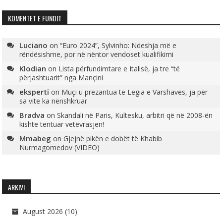
KOMENTET E FUNDIT
Luciano
on
“Euro 2024”, Sylvinho: Ndeshja më e
rëndësishme, por në nëntor vendoset kualifikimi
Klodian
on
Lista përfundimtare e Italisë, ja tre “të
përjashtuarit” nga Mançini
eksperti
on
Muçi u prezantua te Legia e Varshavës, ja për
sa vite ka nënshkruar
Bradva
on
Skandali në Paris, Kultesku, arbitri që në 2008-ën
kishte tentuar vetëvrasjen!
Mmabeg
on
Gjejnë pikën e dobët të Khabib
Nurmagomedov (VIDEO)
ARKIVI
August 2026
(10)