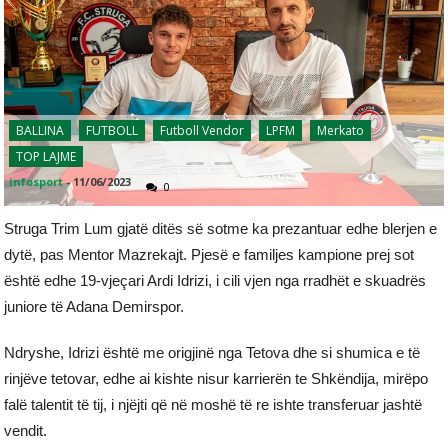
BALLINA
FUTBOLL
Futboll Vendor
LPFM
Merkato
TOP LAJME
infosport
-
11/06/2023
0
Struga Trim Lum gjatë ditës së sotme ka prezantuar edhe blerjen e
dytë, pas Mentor Mazrekajt. Pjesë e familjes kampione prej sot
është edhe 19-vjeçari Ardi Idrizi, i cili vjen nga rradhët e skuadrës
juniore të Adana Demirspor.
Ndryshe, Idrizi është me origjinë nga Tetova dhe si shumica e të
rinjëve tetovar, edhe ai kishte nisur karrierën te Shkëndija, mirëpo
falë talentit të tij, i njëjti që në moshë të re ishte transferuar jashtë
vendit.