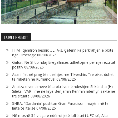
LAJMET E FUNDIT
FFM i qëndron besnik UEFA-s, Çeferin ka përkrahjen e plotë
nga Omeragiç
08/08/2026
Gafuri: Në Shtip ndaj Bregallnicës udhëtojmë për një rezultat
pozitiv
08/08/2026
Asani flet në prag të ndeshjes me Tikveshin: Tre pikët duhet
të mbeten në Kumanovë!
08/08/2026
Analiza e vendimeve të arbitrëve në ndeshjen Shkëndija (H) –
Sileksi, VAR-i me në krye Benjamin Kerimin ndërhyri saktë në
tre situata
08/08/2026
SHBA, “Dardania” pushton Gran Paradison, majën më të
lartë të Italisë
04/08/2026
Në moshë 34-vjeçare ndërroi jetë luftëtari i UFC-së, Allan