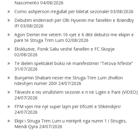
Nascimento
04/08/2026
Como ashpërson rregullat për biletat sezonale!
03/08/2026
Debutim ëndërrash për Olti Hysenin me fanellën e Brøndby
IF!
03/08/2026
Agon Demiri me vetëm 16 vjet e 6 ditë debutoi me ekipin e
parë të Struga Trim Lum
02/08/2026
Ekskluzive, Fisnik Saliu veshë fanellën e FC Skopje
02/08/2026
Të dielën spektakël boksi në manifestimin “Tetova N’festë”
31/07/2026
Bunjamin Shabani nesër me Struga Trim Lum zhvillon
ndeshjen numër 200!
24/07/2026
Tikveshi e nis vrrullshëm sezonin e ri në Ligën e Parë (VIDEO)
24/07/2026
FFM vjen me një super lajm për tifozët e Shkëndijës!
24/07/2026
Ekipi i Struga Trim Lum u mirëprit nga numri 1 i Strugës,
Mendi Qyra
24/07/2026