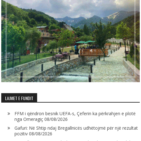
LAJMET E FUNDIT
FFM i qëndron besnik UEFA-s, Çeferin ka përkrahjen e plotë
nga Omeragiç
08/08/2026
Gafuri: Në Shtip ndaj Bregallnicës udhëtojmë për një rezultat
pozitiv
08/08/2026