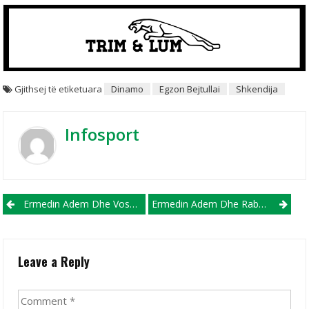
Gjithsej të etiketuara
Dinamo
Egzon Bejtullai
Shkendija
Infosport
Post navigation
Ermedin Adem Dhe Voska Sport Ndajnë Rrugët
Ermedin Adem Dhe Rabotniçki Shumë Pranë Akordit!
Leave a Reply