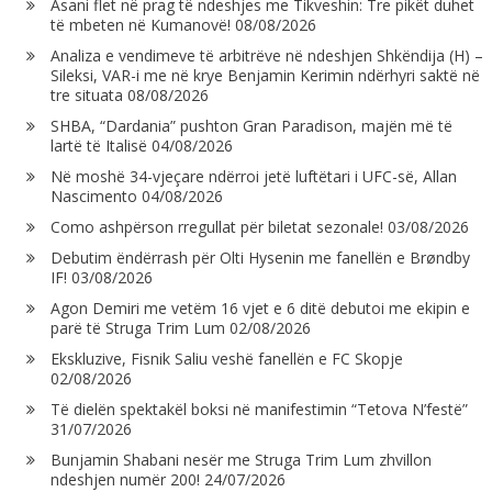
Asani flet në prag të ndeshjes me Tikveshin: Tre pikët duhet
të mbeten në Kumanovë!
08/08/2026
Analiza e vendimeve të arbitrëve në ndeshjen Shkëndija (H) –
Sileksi, VAR-i me në krye Benjamin Kerimin ndërhyri saktë në
tre situata
08/08/2026
SHBA, “Dardania” pushton Gran Paradison, majën më të
lartë të Italisë
04/08/2026
Në moshë 34-vjeçare ndërroi jetë luftëtari i UFC-së, Allan
Nascimento
04/08/2026
Como ashpërson rregullat për biletat sezonale!
03/08/2026
Debutim ëndërrash për Olti Hysenin me fanellën e Brøndby
IF!
03/08/2026
Agon Demiri me vetëm 16 vjet e 6 ditë debutoi me ekipin e
parë të Struga Trim Lum
02/08/2026
Ekskluzive, Fisnik Saliu veshë fanellën e FC Skopje
02/08/2026
Të dielën spektakël boksi në manifestimin “Tetova N’festë”
31/07/2026
Bunjamin Shabani nesër me Struga Trim Lum zhvillon
ndeshjen numër 200!
24/07/2026