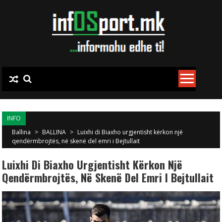
Skip to content
INFO
Ballina
>
BALLINA
>
Luixhi di Biaxho urgjentisht kërkon një
qendërmbrojtës, në skenë del emri i Bejtullait
Luixhi Di Biaxho Urgjentisht Kërkon Një
Qendërmbrojtës, Në Skenë Del Emri I Bejtullait