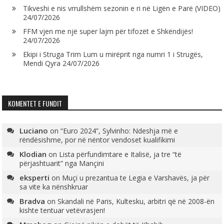
Tikveshi e nis vrrullshëm sezonin e ri në Ligën e Parë (VIDEO)
24/07/2026
FFM vjen me një super lajm për tifozët e Shkëndijës!
24/07/2026
Ekipi i Struga Trim Lum u mirëprit nga numri 1 i Strugës,
Mendi Qyra
24/07/2026
KOMENTET E FUNDIT
Luciano
on
“Euro 2024”, Sylvinho: Ndeshja më e
rëndësishme, por në nëntor vendoset kualifikimi
Klodian
on
Lista përfundimtare e Italisë, ja tre “të
përjashtuarit” nga Mançini
eksperti
on
Muçi u prezantua te Legia e Varshavës, ja për
sa vite ka nënshkruar
Bradva
on
Skandali në Paris, Kultesku, arbitri që në 2008-ën
kishte tentuar vetëvrasjen!