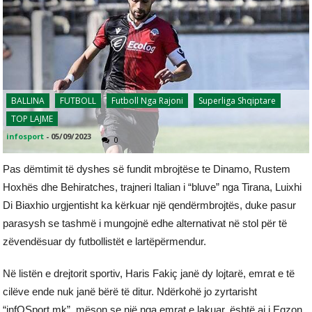
BALLINA
FUTBOLL
Futboll Nga Rajoni
Superliga Shqiptare
TOP LAJME
infosport
-
05/09/2023
0
Pas dëmtimit të dyshes së fundit mbrojtëse te Dinamo, Rustem
Hoxhës dhe Behiratches, trajneri Italian i “bluve” nga Tirana, Luixhi
Di Biaxhio urgjentisht ka kërkuar një qendërmbrojtës, duke pasur
parasysh se tashmë i mungojnë edhe alternativat në stol për të
zëvendësuar dy futbollistët e lartëpërmendur.
Në listën e drejtorit sportiv, Haris Fakiç janë dy lojtarë, emrat e të
cilëve ende nuk janë bërë të ditur. Ndërkohë jo zyrtarisht
“infOSport.mk”, mëson se një nga emrat e lakuar, është ai i Egzon