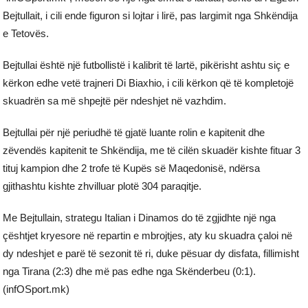
Bejtullait, i cili ende figuron si lojtar i lirë, pas largimit nga Shkëndija
e Tetovës.
Bejtullai është një futbollistë i kalibrit të lartë, pikërisht ashtu siç e
kërkon edhe vetë trajneri Di Biaxhio, i cili kërkon që të kompletojë
skuadrën sa më shpejtë për ndeshjet në vazhdim.
Bejtullai për një periudhë të gjatë luante rolin e kapitenit dhe
zëvendës kapitenit te Shkëndija, me të cilën skuadër kishte fituar 3
tituj kampion dhe 2 trofe të Kupës së Maqedonisë, ndërsa
gjithashtu kishte zhvilluar plotë 304 paraqitje.
Me Bejtullain, strategu Italian i Dinamos do të zgjidhte një nga
çështjet kryesore në repartin e mbrojtjes, aty ku skuadra çaloi në
dy ndeshjet e parë të sezonit të ri, duke pësuar dy disfata, fillimisht
nga Tirana (2:3) dhe më pas edhe nga Skënderbeu (0:1).
(infOSport.mk)