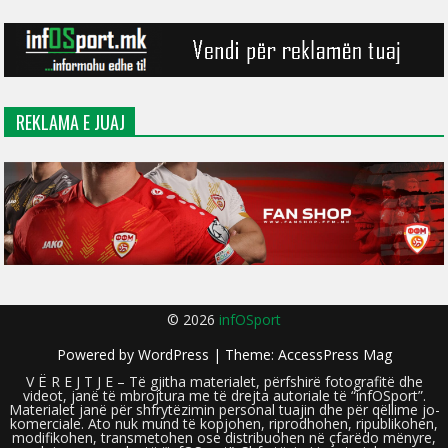
REKLAMA E JUAJ
© 2026
infOSport
Powered by
WordPress
| Theme:
AccessPress Mag
V Ë R E J T J E – Të gjitha materialet, përfshirë fotografitë dhe
videot, janë të mbrojtura me të drejta autoriale të “infOSport”.
Materialet janë për shfrytëzimin personal tuajin dhe për qëllime jo-
komerciale. Ato nuk mund të kopjohen, riprodhohen, ripublikohen,
modifikohen, transmetohen ose distribuohen në çfarëdo mënyre,