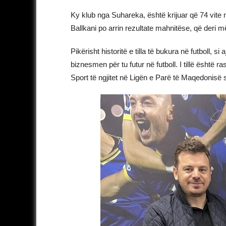
Ky klub nga Suhareka, është krijuar që 74 vit
Ballkani po arrin rezultate mahnitëse, që deri 
Pikërisht historitë e tilla të bukura në futboll, s
biznesmen për tu futur në futboll. I tillë është r
Sport të ngjitet në Ligën e Parë të Maqedonisë s