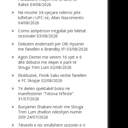
Italisë
04/08/2026
Në moshë 34-vjeçare ndërroi jetë
luftëtari i UFC-së, Allan Nascimento
04/08/2026
Como ashpërson rregullat për biletat
sezonale!
03/08/2026
Debutim ëndërrash për Olti Hysenin
me fanellën e Brøndby IF!
03/08/2026
Agon Demiri me vetëm 16 vjet e 6
ditë debutoi me ekipin e parë të
Struga Trim Lum
02/08/2026
Ekskluzive, Fisnik Saliu veshë fanellën
e FC Skopje
02/08/2026
Të dielën spektakël boksi në
manifestimin “Tetova N’festë”
31/07/2026
Bunjamin Shabani nesër me Struga
Trim Lum zhvillon ndeshjen numër
200!
24/07/2026
Tikveshi e nis vrrullshëm sezonin e ri