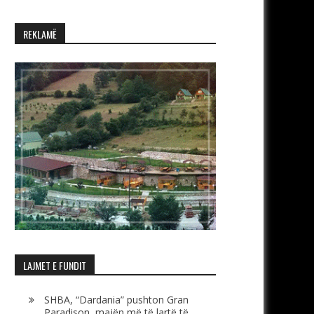
REKLAMË
LAJMET E FUNDIT
SHBA, “Dardania” pushton Gran
Paradison, majën më të lartë të