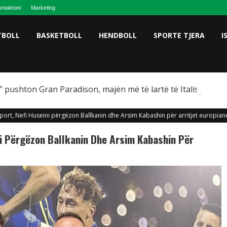
ntaktoni
Marketing
TBOLL
BASKETBOLL
HENDBOLL
SPORTE TJERA
I
 pushton Gran Paradison, majën më të lartë të Italisë
Sport, Nefi Huseini përgëzon Ballkanin dhe Arsim Kabashin për arritjet europian
ni Përgëzon Ballkanin Dhe Arsim Kabashin Për