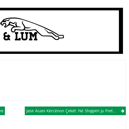
re
Jasir Asani Kërcënon Çekët: Në Shqipëri Ju Pret “Ferri”