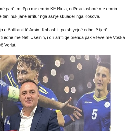
e më parë, mirëpo me emrin KF Rinia, ndërsa tashmë me emrin
më tani nuk janë arritur nga asnjë skuadër nga Kosova.
i ajo e Ballkanit të Arsim Kabashit, po shtyejnë edhe të tjerë
asti edhe me Nefi Useinin, i cili arriti që brenda pak viteve me Voska
ë Veriut.