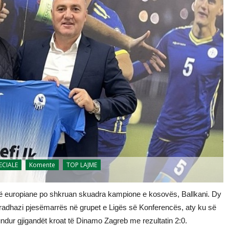
PECIALE
Komente
TOP LAJME
omë europiane po shkruan skuadra kampione e kosovës, Ballkani. Dy
radhazi pjesëmarrës në grupet e Ligës së Konferencës, aty ku së
dur gjigandët kroat të Dinamo Zagreb me rezultatin 2:0.