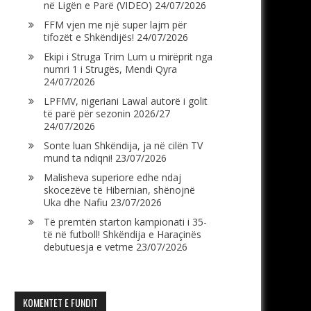
në Ligën e Parë (VIDEO)
24/07/2026
FFM vjen me një super lajm për
tifozët e Shkëndijës!
24/07/2026
Ekipi i Struga Trim Lum u mirëprit nga
numri 1 i Strugës, Mendi Qyra
24/07/2026
LPFMV, nigeriani Lawal autorë i golit
të parë për sezonin 2026/27
24/07/2026
Sonte luan Shkëndija, ja në cilën TV
mund ta ndiqni!
23/07/2026
Malisheva superiore edhe ndaj
skocezëve të Hibernian, shënojnë
Uka dhe Nafiu
23/07/2026
Të premtën starton kampionati i 35-
të në futboll! Shkëndija e Haraçinës
debutuesja e vetme
23/07/2026
KOMENTET E FUNDIT