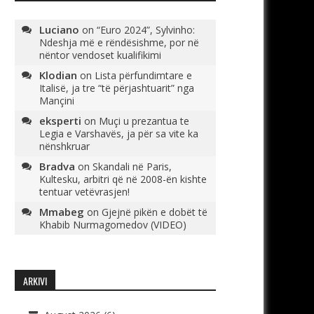
Luciano
on
“Euro 2024”, Sylvinho:
Ndeshja më e rëndësishme, por në
nëntor vendoset kualifikimi
Klodian
on
Lista përfundimtare e
Italisë, ja tre “të përjashtuarit” nga
Mançini
eksperti
on
Muçi u prezantua te
Legia e Varshavës, ja për sa vite ka
nënshkruar
Bradva
on
Skandali në Paris,
Kultesku, arbitri që në 2008-ën kishte
tentuar vetëvrasjen!
Mmabeg
on
Gjejnë pikën e dobët të
Khabib Nurmagomedov (VIDEO)
ARKIVI