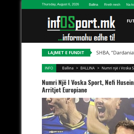
Skip to content
Thursday, August 6, 2026
Ballina
Rreth nesh
Na ko
FU
SHBA, “Dardania”
LAJMET E FUNDIT
INFO
Ballina
>
BALLINA
>
Numri një i Voska 
Numri Një I Voska Sport, Nefi Husei
Arritjet Europiane