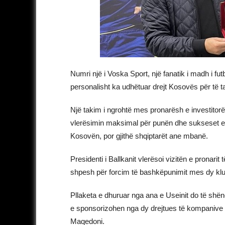
Numri një i Voska Sport, një fanatik i madh i futbo
personalisht ka udhëtuar drejt Kosovës për të t
Një takim i ngrohtë mes pronarësh e investitorës
vlerësimin maksimal për punën dhe sukseset e B
Kosovën, por gjithë shqiptarët ane mbanë.
Presidenti i Ballkanit vlerësoi vizitën e pronar
shpesh për forcim të bashkëpunimit mes dy kl
Pllaketa e dhuruar nga ana e Useinit do të shën
e sponsorizohen nga dy drejtues të kompanive 
Maqedoni.