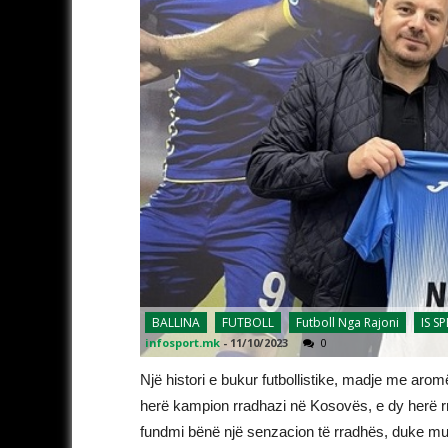
BALLINA
FUTBOLL
Futboll Nga Rajoni
IS S
infosport.mk
-
11/10/2023
0
Një histori e bukur futbollistike, madje me ar
herë kampion rradhazi në Kosovës, e dy herë r
fundmi bënë një senzacion të rradhës, duke mun