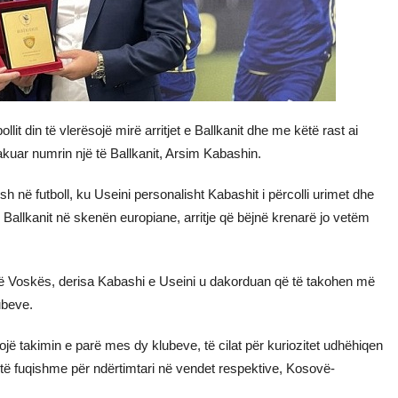
llit din të vlerësojë mirë arritjet e Ballkanit dhe me këtë rast ai
akuar numrin një të Ballkanit, Arsim Kabashin.
h në futboll, ku Useini personalisht Kabashit i përcolli urimet dhe
allkanit në skenën europiane, arritje që bëjnë krenarë jo vetëm
it të Voskës, derisa Kabashi e Useini u dakorduan që të takohen më
ubeve.
ojë takimin e parë mes dy klubeve, të cilat për kuriozitet udhëhiqen
të fuqishme për ndërtimtari në vendet respektive, Kosovë-