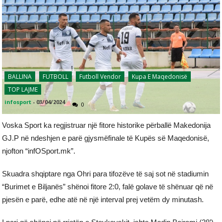
BALLINA
FUTBOLL
Futboll Vendor
Kupa E Maqedonisë
TOP LAJME
infosport
-
03/04/2024
0
Voska Sport ka regjistruar një fitore historike përballë Makedonija
GJ.P në ndeshjen e parë gjysmëfinale të Kupës së Maqedonisë,
njofton “infOSport.mk”.
Skuadra shqiptare nga Ohri para tifozëve të saj sot në stadiumin
“Burimet e Biljanës” shënoi fitore 2:0, falë golave të shënuar që në
pjesën e parë, edhe atë në një interval prej vetëm dy minutash.