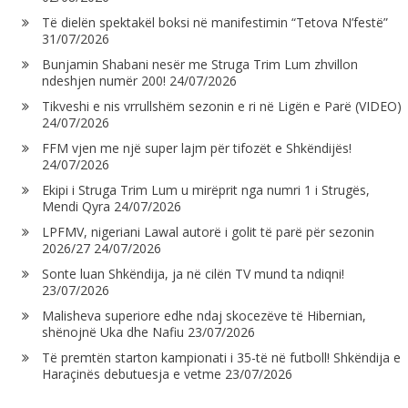
Të dielën spektakël boksi në manifestimin “Tetova N’festë”
31/07/2026
Bunjamin Shabani nesër me Struga Trim Lum zhvillon
ndeshjen numër 200!
24/07/2026
Tikveshi e nis vrrullshëm sezonin e ri në Ligën e Parë (VIDEO)
24/07/2026
FFM vjen me një super lajm për tifozët e Shkëndijës!
24/07/2026
Ekipi i Struga Trim Lum u mirëprit nga numri 1 i Strugës,
Mendi Qyra
24/07/2026
LPFMV, nigeriani Lawal autorë i golit të parë për sezonin
2026/27
24/07/2026
Sonte luan Shkëndija, ja në cilën TV mund ta ndiqni!
23/07/2026
Malisheva superiore edhe ndaj skocezëve të Hibernian,
shënojnë Uka dhe Nafiu
23/07/2026
Të premtën starton kampionati i 35-të në futboll! Shkëndija e
Haraçinës debutuesja e vetme
23/07/2026