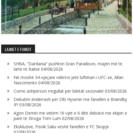
LAJMET E FUNDIT
SHBA, “Dardania” pushton Gran Paradison, majën më të
lartë të Italisë
04/08/2026
Në moshë 34-vjeçare ndërroi jetë luftëtari i UFC-së, Allan
Nascimento
04/08/2026
Como ashpërson rregullat për biletat sezonale!
03/08/2026
Debutim ëndërrash për Olti Hysenin me fanellën e Brøndby
IF!
03/08/2026
Agon Demiri me vetëm 16 vjet e 6 ditë debutoi me ekipin e
parë të Struga Trim Lum
02/08/2026
Ekskluzive, Fisnik Saliu veshë fanellën e FC Skopje
02/08/2026