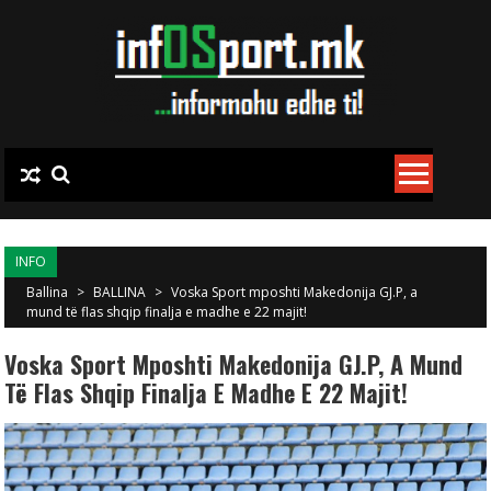
Skip to content
INFO
Ballina
>
BALLINA
>
Voska Sport mposhti Makedonija GJ.P, a
mund të flas shqip finalja e madhe e 22 majit!
Voska Sport Mposhti Makedonija GJ.P, A Mund
Të Flas Shqip Finalja E Madhe E 22 Majit!