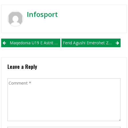
Infosport
Post navigation
Maqedonia U19 E Astrit Merkos Demoloi Moldavinë
Ferid Agushi Emërohet Zëvendës Seleksionues I Maqedonisë Në Futsall
Leave a Reply