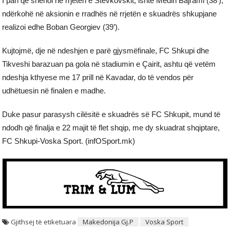
I pari që shënoi në rrjetën e Stevkovskit, ishte Medin Bajrami (38’),
ndërkohë në aksionin e rradhës në rrjetën e skuadrës shkupjane
realizoi edhe Boban Georgiev (39’).
Kujtojmë, dje në ndeshjen e parë gjysmëfinale, FC Shkupi dhe
Tikveshi barazuan pa gola në stadiumin e Çairit, ashtu që vetëm
ndeshja kthyese me 17 prill në Kavadar, do të vendos për
udhëtuesin në finalen e madhe.
Duke pasur parasysh cilësitë e skuadrës së FC Shkupit, mund të
ndodh që finalja e 22 majit të flet shqip, me dy skuadrat shqiptare,
FC Shkupi-Voska Sport. (infOSport.mk)
Gjithsej të etiketuara
Makedonija Gj.P
Voska Sport