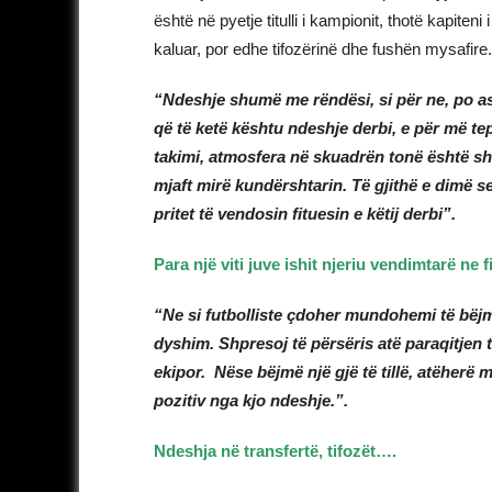
është në pyetje titulli i kampionit, thotë kapit
kaluar, por edhe tifozërinë dhe fushën mysafire.
“Ndeshje shumë me rëndësi, si për ne, po a
që të ketë kështu ndeshje derbi, e për më tep
takimi, atmosfera në skuadrën tonë është sh
mjaft mirë kundërshtarin. Të gjithë e dimë 
pritet të vendosin fituesin e këtij derbi”.
Para një viti juve ishit njeriu vendimtarë ne 
“Ne si futbolliste çdoher mundohemi të bëjm
dyshim. Shpresoj të përsëris atë paraqitjen t
ekipor. Nëse bëjmë një gjë të tillë, atëherë 
pozitiv nga kjo ndeshje.”.
Ndeshja në transfertë, tifozët….