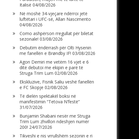
Italisë
04/08/2026
Në moshë 34-vjeçare ndërroi jetë
luftëtari i UFC-së, Allan Nascimento
04/08/2026
Como ashpërson rregullat për biletat
sezonale!
03/08/2026
Debutim ëndërrash për Olti Hysenin
me fanellën e Brøndby IF!
03/08/2026
Agon Demiri me vetëm 16 vjet e 6
ditë debutoi me ekipin e parë të
Struga Trim Lum
02/08/2026
Ekskluzive, Fisnik Saliu veshë fanellën
e FC Skopje
02/08/2026
Të dielën spektakël boksi në
manifestimin “Tetova N’festë”
31/07/2026
Bunjamin Shabani nesër me Struga
Trim Lum zhvillon ndeshjen numër
200!
24/07/2026
Tikveshi e nis vrrullshëm sezonin e ri