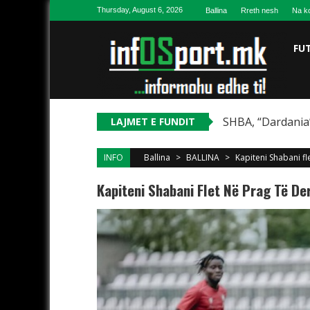
Skip to content
Thursday, August 6, 2026
Ballina
Rreth nesh
Na ko
FU
SHBA, “Dardania”
LAJMET E FUNDIT
INFO
Ballina
>
BALLINA
>
Kapiteni Shabani f
Kapiteni Shabani Flet Në Prag Të De