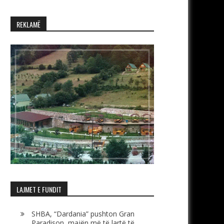
REKLAMË
LAJMET E FUNDIT
SHBA, “Dardania” pushton Gran
Paradison, majën më të lartë të