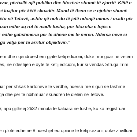
ovar, përballë një publiku dhe tifozërie shumë të zjarrtë. Këtë e
mi luajtur për këtë skuadër. Mund të them se e njohim shumë
ëtu në Tetovë, ashtu që nuk do të jetë ndonjë minus i madh për
uan edhe aq rol të madh fusha, por filozofia e lojës e
por edhe gatishmëria për të dhënë më të mirën. Ndërsa neve si
 vetja për të arritur objektivin.”
ëm dhe i qëndrueshëm gjatë këtij edicioni, duke munguar në vetëm
s, në ndeshjen e dytë të këtij edicioni, kur si vendas Struga Trim
guar për shkak kartonëve të verdhë, ndërsa me siguri se tashmë
etja dhe për të ndihmuar skuadrën të dielën në Tetovë.
apo gjithsej 2632 minuta të kaluara në fushë, ku ka regjistruar
 i plotë edhe në 8 ndeshjet europiane të këtij sezoni, duke zhvilluar