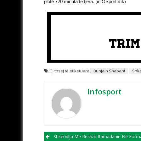
plotë 720 minuta të tjera. (infOSport.mk)
Gjithsej të etiketuara
Bunjain Shabani
Shke
Infosport
Post navigation
Shkëndija Me Reshat Ramadanin Në Formacion Frymon Nd