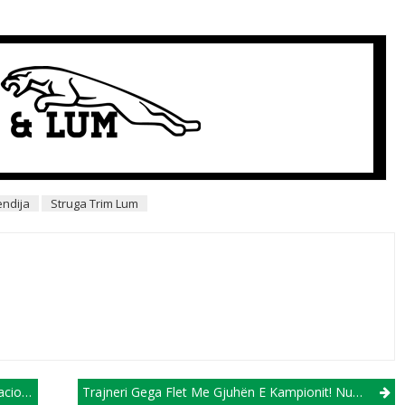
ndija
Struga Trim Lum
ryshe
Trajneri Gega Flet Me Gjuhën E Kampionit! Nuk Harron Të Falënderojë Edhe Shpëtim Duron