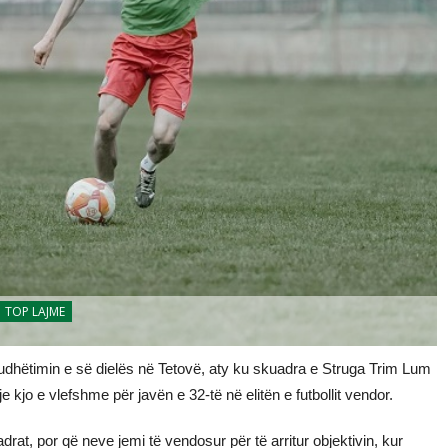
TOP LAJME
udhëtimin e së dielës në Tetovë, aty ku skuadra e Struga Trim Lum
 kjo e vlefshme për javën e 32-të në elitën e futbollit vendor.
t, por që neve jemi të vendosur për të arritur objektivin, kur