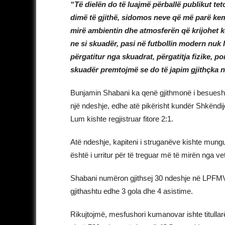
“Të dielën do të luajmë përballë publikut tet
dimë të gjithë, sidomos neve që më parë ke
mirë ambientin dhe atmosferën që krijohet k
ne si skuadër, pasi në futbollin modern nuk l
përgatitur nga skuadrat, përgatitja fizike, 
skuadër premtojmë se do të japim gjithçka nga
Bunjamin Shabani ka qenë gjithmonë i besuesh
një ndeshje, edhe atë pikërisht kundër Shkëndijë
Lum kishte regjistruar fitore 2:1.
Atë ndeshje, kapiteni i struganëve kishte mun
është i urritur për të treguar më të mirën nga v
Shabani numëron gjithsej 30 ndeshje në LPFMV, 
gjithashtu edhe 3 gola dhe 4 asistime.
Rikujtojmë, mesfushori kumanovar ishte titullarë