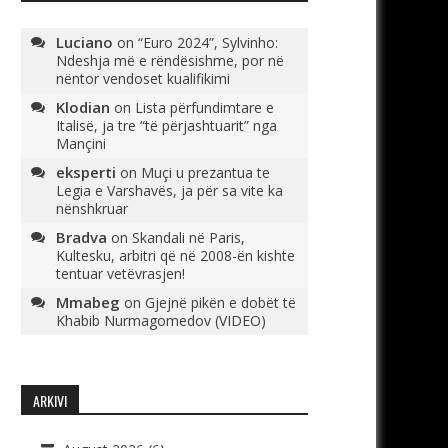
Luciano
on
“Euro 2024”, Sylvinho:
Ndeshja më e rëndësishme, por në
nëntor vendoset kualifikimi
Klodian
on
Lista përfundimtare e
Italisë, ja tre “të përjashtuarit” nga
Mançini
eksperti
on
Muçi u prezantua te
Legia e Varshavës, ja për sa vite ka
nënshkruar
Bradva
on
Skandali në Paris,
Kultesku, arbitri që në 2008-ën kishte
tentuar vetëvrasjen!
Mmabeg
on
Gjejnë pikën e dobët të
Khabib Nurmagomedov (VIDEO)
ARKIVI