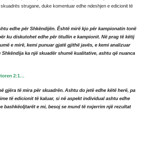
eni i skuadrës strugane, duke komentuar edhe ndeshjen e edicionit të
shtu edhe për Shkëndijën. Është mirë kjo për kampionatin tonë
ër ku diskutohet edhe për titullin e kampionit. Në prag të këtij
umë e mirë, kemi punuar gjatë gjithë javës, e kemi analizuar
se Shkëndija ka një skuadër shumë kualitative, ashtu që nuanca
fitoren 2:1…
ë gjëra të mira për skuadrën. Ashtu do jetë edhe këtë herë, pa
ime të edicionit të kaluar, si në aspekt individual ashtu edhe
me bashkëoljtarët e mi, besoj se mund të nxjerrim një rezultat