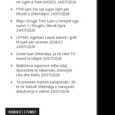
në Ligën e Parë (VIDEO)
24/07/2026
FFM vjen me një super lajm për
tifozët e Shkëndijës!
24/07/2026
Ekipi i Struga Trim Lum u mirëprit nga
numri 1 i Strugës, Mendi Qyra
24/07/2026
LPFMV, nigeriani Lawal autorë i golit
të parë për sezonin 2026/27
24/07/2026
Sonte luan Shkëndija, ja në cilën TV
mund ta ndiqni!
23/07/2026
Malisheva superiore edhe ndaj
skocezëve të Hibernian, shënojnë
Uka dhe Nafiu
23/07/2026
Të premtën starton kampionati i 35-
të në futboll! Shkëndija e Haraçinës
debutuesja e vetme
23/07/2026
KOMENTET E FUNDIT