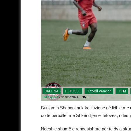
BALLINA
FUTBOLL
Futboll Vendor
LPFM
infosport
-
11/05/2024
0
Bunjamin Shabani nuk ka iluzione në lidhje me 
do të përballet me Shkëndijën e Tetovës, ndeshje
Ndeshje shumë e rëndësishme për të dyja skuadra