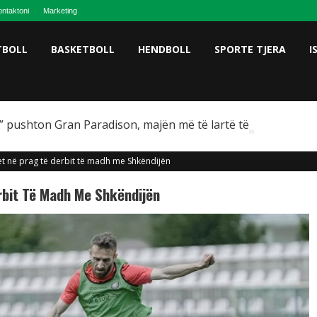
ntaktoni
Marketing
TBOLL
BASKETBOLL
HENDBOLL
SPORTE TJERA
I
 pushton Gran Paradison, majën më të lartë të Italisë
let në prag të derbit të madh me Shkëndijën
rbit Të Madh Me Shkëndijën