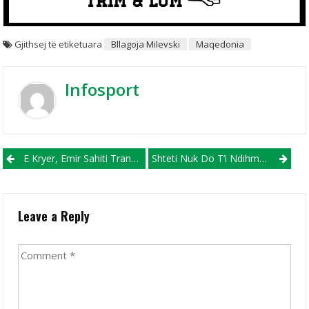
Gjithsej të etiketuara
Bllagoja Milevski
Maqedonia
Infosport
Post navigation
E Kryer, Emir Sahiti Transferohet Në Gjermani Te Hamburgu
Shteti Nuk Do T’i Ndihmojë Sportistët Që Reklamojnë Bastoret Dhe Kazinotë
Leave a Reply