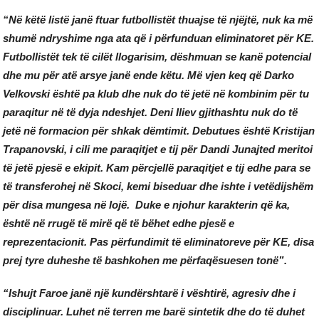
“Në këtë listë janë ftuar futbollistët thuajse të njëjtë, nuk ka më
shumë ndryshime nga ata që i përfunduan eliminatoret për KE.
Futbollistët tek të cilët llogarisim, dëshmuan se kanë potencial
dhe mu për atë arsye janë ende këtu. Më vjen keq që Darko
Velkovski është pa klub dhe nuk do të jetë në kombinim për tu
paraqitur në të dyja ndeshjet. Deni Iliev gjithashtu nuk do të
jetë në formacion për shkak dëmtimit. Debutues është Kristijan
Trapanovski, i cili me paraqitjet e tij për Dandi Junajted meritoi
të jetë pjesë e ekipit. Kam përcjellë paraqitjet e tij edhe para se
të transferohej në Skoci, kemi biseduar dhe ishte i vetëdijshëm
për disa mungesa në lojë. Duke e njohur karakterin që ka,
është në rrugë të mirë që të bëhet edhe pjesë e
reprezentacionit. Pas përfundimit të eliminatoreve për KE, disa
prej tyre duheshe të bashkohen me përfaqësuesen tonë”.
“Ishujt Faroe janë një kundërshtarë i vështirë, agresiv dhe i
disciplinuar. Luhet në terren me barë sintetik dhe do të duhet