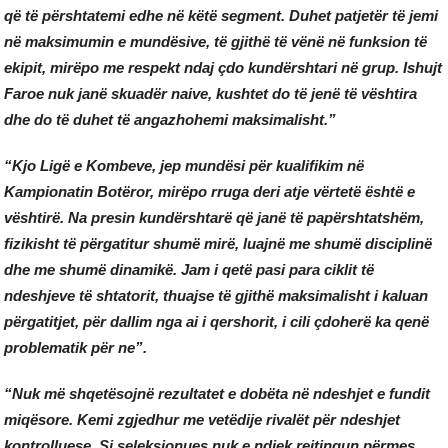
që të përshtatemi edhe në këtë segment. Duhet patjetër të jemi
në maksimumin e mundësive, të gjithë të vënë në funksion të
ekipit, mirëpo me respekt ndaj çdo kundërshtari në grup. Ishujt
Faroe nuk janë skuadër naive, kushtet do të jenë të vështira
dhe do të duhet të angazhohemi maksimalisht.”
“Kjo Ligë e Kombeve, jep mundësi për kualifikim në
Kampionatin Botëror, mirëpo rruga deri atje vërtetë është e
vështirë. Na presin kundërshtarë që janë të papërshtatshëm,
fizikisht të përgatitur shumë mirë, luajnë me shumë disciplinë
dhe me shumë dinamikë. Jam i qetë pasi para ciklit të
ndeshjeve të shtatorit, thuajse të gjithë maksimalisht i kaluan
përgatitjet, për dallim nga ai i qershorit, i cili çdoherë ka qenë
problematik për ne”.
“Nuk më shqetësojnë rezultatet e dobëta në ndeshjet e fundit
miqësore. Kemi zgjedhur me vetëdije rivalët për ndeshjet
kontrolluese. Si seleksionues nuk e ndjek rejtingun përmes