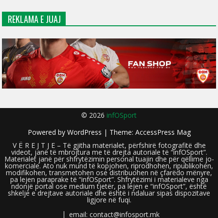
REKLAMA E JUAJ
© 2026
infOSport
Powered by
WordPress
| Theme:
AccessPress Mag
V Ë R E J T J E – Të gjitha materialet, përfshirë fotografitë dhe
videot, janë të mbrojtura me të drejta autoriale të “infOSport”.
Materialet janë për shfrytëzimin personal tuajin dhe për qëllime jo-
komerciale. Ato nuk mund të kopjohen, riprodhohen, ripublikohen,
modifikohen, transmetohen ose distribuohen në çfarëdo mënyre,
pa lejen paraprake të “infOSport”. Shfrytëzimi i materialeve nga
ndonjë portal ose medium tjetër, pa lejen e “infOSport”, është
shkelje e drejtave autoriale dhe është i ndaluar sipas dispozitave
ligjore në fuqi.
email: contact@infosport.mk