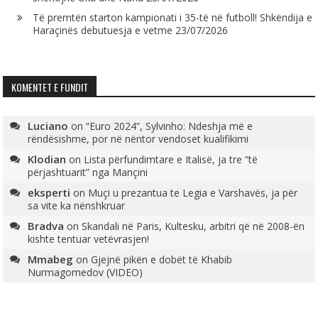
Të premtën starton kampionati i 35-të në futboll! Shkëndija e
Haraçinës debutuesja e vetme
23/07/2026
KOMENTET E FUNDIT
Luciano
on
“Euro 2024”, Sylvinho: Ndeshja më e
rëndësishme, por në nëntor vendoset kualifikimi
Klodian
on
Lista përfundimtare e Italisë, ja tre “të
përjashtuarit” nga Mançini
eksperti
on
Muçi u prezantua te Legia e Varshavës, ja për
sa vite ka nënshkruar
Bradva
on
Skandali në Paris, Kultesku, arbitri që në 2008-ën
kishte tentuar vetëvrasjen!
Mmabeg
on
Gjejnë pikën e dobët të Khabib
Nurmagomedov (VIDEO)