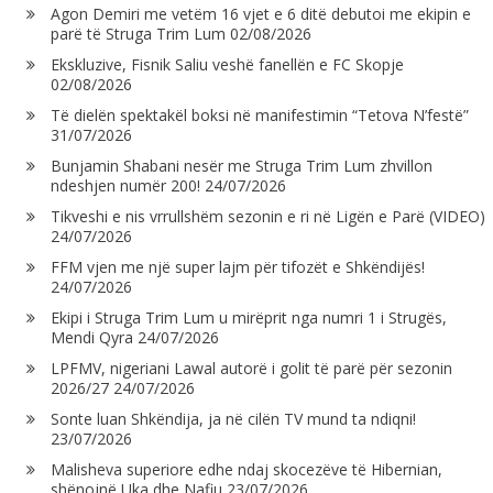
Agon Demiri me vetëm 16 vjet e 6 ditë debutoi me ekipin e
parë të Struga Trim Lum
02/08/2026
Ekskluzive, Fisnik Saliu veshë fanellën e FC Skopje
02/08/2026
Të dielën spektakël boksi në manifestimin “Tetova N’festë”
31/07/2026
Bunjamin Shabani nesër me Struga Trim Lum zhvillon
ndeshjen numër 200!
24/07/2026
Tikveshi e nis vrrullshëm sezonin e ri në Ligën e Parë (VIDEO)
24/07/2026
FFM vjen me një super lajm për tifozët e Shkëndijës!
24/07/2026
Ekipi i Struga Trim Lum u mirëprit nga numri 1 i Strugës,
Mendi Qyra
24/07/2026
LPFMV, nigeriani Lawal autorë i golit të parë për sezonin
2026/27
24/07/2026
Sonte luan Shkëndija, ja në cilën TV mund ta ndiqni!
23/07/2026
Malisheva superiore edhe ndaj skocezëve të Hibernian,
shënojnë Uka dhe Nafiu
23/07/2026