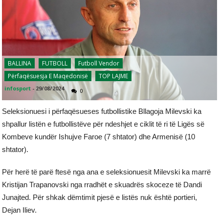
BALLINA
FUTBOLL
Futboll Vendor
Përfaqësuesja E Maqedonisë
TOP LAJME
infosport
-
29/08/2024
0
Seleksionuesi i përfaqësueses futbollistike Bllagoja Milevski ka
shpallur listën e futbollistëve për ndeshjet e ciklit të ri të Ligës së
Kombeve kundër Ishujve Faroe (7 shtator) dhe Armenisë (10
shtator).
Për herë të parë ftesë nga ana e seleksionuesit Milevski ka marrë
Kristijan Trapanovski nga rradhët e skuadrës skoceze të Dandi
Junajted. Për shkak dëmtimit pjesë e listës nuk është portieri,
Dejan Iliev.