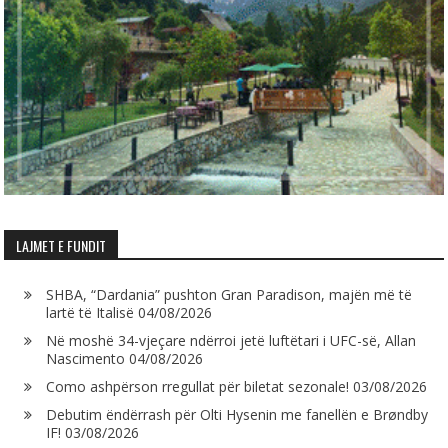
LAJMET E FUNDIT
SHBA, “Dardania” pushton Gran Paradison, majën më të
lartë të Italisë
04/08/2026
Në moshë 34-vjeçare ndërroi jetë luftëtari i UFC-së, Allan
Nascimento
04/08/2026
Como ashpërson rregullat për biletat sezonale!
03/08/2026
Debutim ëndërrash për Olti Hysenin me fanellën e Brøndby
IF!
03/08/2026