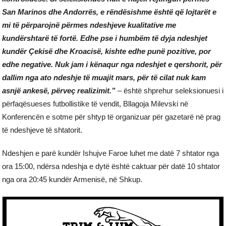
San Marinos dhe Andorrës, e rëndësishme është që lojtarët e
mi të përparojnë përmes ndeshjeve kualitative me
kundërshtarë të fortë. Edhe pse i humbëm të dyja ndeshjet
kundër Çekisë dhe Kroacisë, kishte edhe punë pozitive, por
edhe negative. Nuk jam i kënaqur nga ndeshjet e qershorit, për
dallim nga ato ndeshje të muajit mars, për të cilat nuk kam
asnjë ankesë, përveç realizimit.”
– është shprehur seleksionuesi i
përfaqësueses futbollistike të vendit, Bllagoja Milevski në
Konferencën e sotme për shtyp të organizuar për gazetarë në prag
të ndeshjeve të shtatorit.
Ndeshjen e parë kundër Ishujve Faroe luhet me datë 7 shtator nga
ora 15:00, ndërsa ndeshja e dytë është caktuar për datë 10 shtator
nga ora 20:45 kundër Armenisë, në Shkup.