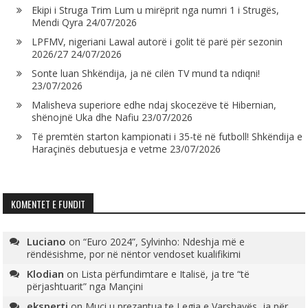
Ekipi i Struga Trim Lum u mirëprit nga numri 1 i Strugës,
Mendi Qyra
24/07/2026
LPFMV, nigeriani Lawal autorë i golit të parë për sezonin
2026/27
24/07/2026
Sonte luan Shkëndija, ja në cilën TV mund ta ndiqni!
23/07/2026
Malisheva superiore edhe ndaj skocezëve të Hibernian,
shënojnë Uka dhe Nafiu
23/07/2026
Të premtën starton kampionati i 35-të në futboll! Shkëndija e
Haraçinës debutuesja e vetme
23/07/2026
KOMENTET E FUNDIT
Luciano
on
“Euro 2024”, Sylvinho: Ndeshja më e
rëndësishme, por në nëntor vendoset kualifikimi
Klodian
on
Lista përfundimtare e Italisë, ja tre “të
përjashtuarit” nga Mançini
eksperti
on
Muçi u prezantua te Legia e Varshavës, ja për