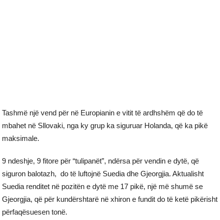
Tashmë një vend për në Europianin e vitit të ardhshëm që do të
mbahet në Sllovaki, nga ky grup ka siguruar Holanda, që ka pikë
maksimale.
9 ndeshje, 9 fitore për “tulipanët”, ndërsa për vendin e dytë, që
siguron balotazh, do të luftojnë Suedia dhe Gjeorgjia. Aktualisht
Suedia renditet në pozitën e dytë me 17 pikë, një më shumë se
Gjeorgjia, që për kundërshtarë në xhiron e fundit do të ketë pikërisht
përfaqësuesen tonë.