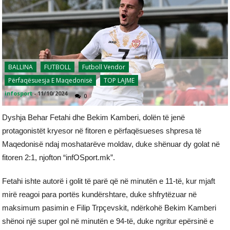
BALLINA
FUTBOLL
Futboll Vendor
Përfaqësuesja E Maqedonisë
TOP LAJME
infosport
-
11/10/2024
0
Dyshja Behar Fetahi dhe Bekim Kamberi, dolën të jenë
protagonistët kryesor në fitoren e përfaqësueses shpresa të
Maqedonisë ndaj moshatarëve moldav, duke shënuar dy golat në
fitoren 2:1, njofton “infOSport.mk”.
Fetahi ishte autorë i golit të parë që në minutën e 11-të, kur mjaft
mirë reagoi para portës kundërshtare, duke shfrytëzuar në
maksimum pasimin e Filip Trpçevskit, ndërkohë Bekim Kamberi
shënoi një super gol në minutën e 94-të, duke ngritur epërsinë e