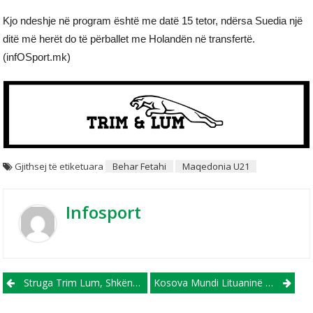
Kjo ndeshje në program është me datë 15 tetor, ndërsa Suedia një
ditë më herët do të përballet me Holandën në transfertë.
(infOSport.mk)
Gjithsej të etiketuara
Behar Fetahi
Maqedonia U21
Infosport
Post navigation
Struga Trim Lum, Shkëndija Dhe Rabotniçki Pjesë E Asamblesë Së 31-Të, Të Përgjithshme Të Asociacionit Të Klubeve Evropiane – ECA Në Athinë
Kosova Mundi Lituaninë Në Kaunas, Barazohet Me Pikë Me Rumaninë!