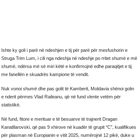
Ishte ky goli i parë në ndeshjen e tij për parë për mesfushorin e
Struga Trim Lum, i cili nga ndeshja në ndeshje po rritet shumë e më
shumë, ndërsa më së miri këtë e konfirmojnë edhe paraqitjet e tij
me fanellën e skuadrës kampione të vendit.
Nuk vonoi shumë dhe pas golit të Kamberit, Moldavia shënoi golin
e nderit përmes Vlad Raileanu, që në fund vlente vetëm për
statistikë.
Në fund, fitore e merituar e të besuarve të trajnerit Dragan
Kanatllarovski, që pas 9 xhirove në kuadër të grupit “C”, kualifikues
për plasman në Europianin e vitit 2025, numërojnë 12 pikë, duke u