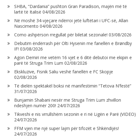
SHBA, “Dardania” pushton Gran Paradison, majën më të
lartë të Italisë
04/08/2026
Në moshë 34-vjeçare ndërroi jetë luftëtari i UFC-së, Allan
Nascimento
04/08/2026
Como ashpërson rregullat për biletat sezonale!
03/08/2026
Debutim ëndërrash për Olti Hysenin me fanellën e Brøndby
IF!
03/08/2026
Agon Demiri me vetëm 16 vjet e 6 ditë debutoi me ekipin e
parë të Struga Trim Lum
02/08/2026
Ekskluzive, Fisnik Saliu veshë fanellën e FC Skopje
02/08/2026
Të dielën spektakël boksi në manifestimin “Tetova N’festë”
31/07/2026
Bunjamin Shabani nesër me Struga Trim Lum zhvillon
ndeshjen numër 200!
24/07/2026
Tikveshi e nis vrrullshëm sezonin e ri në Ligën e Parë (VIDEO)
24/07/2026
FFM vjen me një super lajm për tifozët e Shkëndijës!
24/07/2026