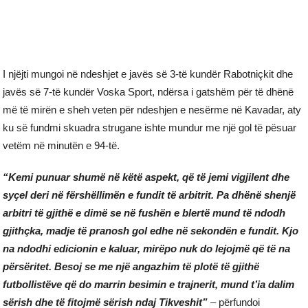
I njëjti mungoi në ndeshjet e javës së 3-të kundër Rabotniçkit dhe
javës së 7-të kundër Voska Sport, ndërsa i gatshëm për të dhënë
më të mirën e sheh veten për ndeshjen e nesërme në Kavadar, aty
ku së fundmi skuadra strugane ishte mundur me një gol të pësuar
vetëm në minutën e 94-të.
“Kemi punuar shumë në këtë aspekt, që të jemi vigjilent dhe
syçel deri në fërshëllimën e fundit të arbitrit. Pa dhënë shenjë
arbitri të gjithë e dimë se në fushën e blertë mund të ndodh
gjithçka, madje të pranosh gol edhe në sekondën e fundit. Kjo
na ndodhi edicionin e kaluar, mirëpo nuk do lejojmë që të na
përsëritet. Besoj se me një angazhim të plotë të gjithë
futbollistëve që do marrin besimin e trajnerit, mund t’ia dalim
sërish dhe të fitojmë sërish ndaj Tikveshit”
– përfundoi