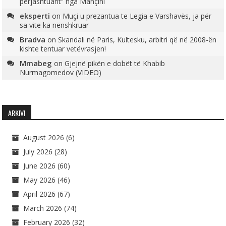
përjashtuarit” nga Mançini
eksperti
on
Muçi u prezantua te Legia e Varshavës, ja për
sa vite ka nënshkruar
Bradva
on
Skandali në Paris, Kultesku, arbitri që në 2008-ën
kishte tentuar vetëvrasjen!
Mmabeg
on
Gjejnë pikën e dobët të Khabib
Nurmagomedov (VIDEO)
ARKIVI
August 2026
(6)
July 2026
(28)
June 2026
(60)
May 2026
(46)
April 2026
(67)
March 2026
(74)
February 2026
(32)