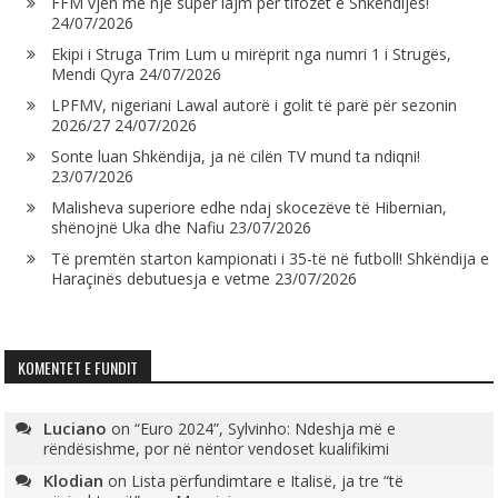
FFM vjen me një super lajm për tifozët e Shkëndijës!
24/07/2026
Ekipi i Struga Trim Lum u mirëprit nga numri 1 i Strugës,
Mendi Qyra
24/07/2026
LPFMV, nigeriani Lawal autorë i golit të parë për sezonin
2026/27
24/07/2026
Sonte luan Shkëndija, ja në cilën TV mund ta ndiqni!
23/07/2026
Malisheva superiore edhe ndaj skocezëve të Hibernian,
shënojnë Uka dhe Nafiu
23/07/2026
Të premtën starton kampionati i 35-të në futboll! Shkëndija e
Haraçinës debutuesja e vetme
23/07/2026
KOMENTET E FUNDIT
Luciano
on
“Euro 2024”, Sylvinho: Ndeshja më e
rëndësishme, por në nëntor vendoset kualifikimi
Klodian
on
Lista përfundimtare e Italisë, ja tre “të