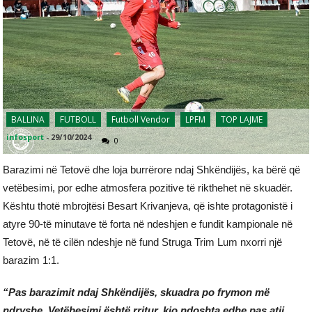
BALLINA
FUTBOLL
Futboll Vendor
LPFM
TOP LAJME
infosport
-
29/10/2024
0
Barazimi në Tetovë dhe loja burrërore ndaj Shkëndijës, ka bërë që
vetëbesimi, por edhe atmosfera pozitive të rikthehet në skuadër.
Kështu thotë mbrojtësi Besart Krivanjeva, që ishte protagonistë i
atyre 90-të minutave të forta në ndeshjen e fundit kampionale në
Tetovë, në të cilën ndeshje në fund Struga Trim Lum nxorri një
barazim 1:1.
“Pas barazimit ndaj Shkëndijës, skuadra po frymon më
ndryshe. Vetëbesimi është rritur, kjo ndoshta edhe pas atij