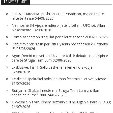
LAJMET E FUNDIT
SHBA, “Dardania” pushton Gran Paradison, majën më të
lartë të Italisë
04/08/2026
Në moshë 34-vjeçare ndërroi jetë luftëtari i UFC-së, Allan
Nascimento
04/08/2026
Como ashpërson rregullat për biletat sezonale!
03/08/2026
Debutim ëndërrash për Olti Hysenin me fanellën e Brøndby
IF!
03/08/2026
Agon Demiri me vetëm 16 vjet e 6 ditë debutoi me ekipin e
parë të Struga Trim Lum
02/08/2026
Ekskluzive, Fisnik Saliu veshë fanellën e FC Skopje
02/08/2026
Të dielën spektakël boksi në manifestimin “Tetova N’festë”
31/07/2026
Bunjamin Shabani nesër me Struga Trim Lum zhvillon
ndeshjen numër 200!
24/07/2026
Tikveshi e nis vrrullshëm sezonin e ri në Ligën e Parë (VIDEO)
24/07/2026