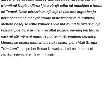
triumfi në Kupë, ndërsa kjo u vërejt edhe në ndeshjen e fundit
në Tetovë. Nëse përsërisim një lojë të tillë dhe kuptohet ju
përmbahemi në mënyrë strikte instrukcioneve të trajnerit,
atëherë besoj se edhe kundër Tikveshit mund të nxjerrim një
rezultat pozitiv. Kur them rezultat pozitiv, mendoj tek fitorja,
pasi në atë mënyrë mund të ngjitemi në renditjen tabelare.
Mendoj se pozita momentale nuk i shkon për shtati Struga
Trim Lum”
– shprehet Besart Krivanjeva i cili nesër pritet të
zhvillojë ndeshjen e 10-të sezonale.