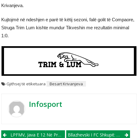
Krivanjeva.
Kujtojmë në ndeshjen e parë të këtij sezoni, falë golit të Compaore,
Struga Trim Lum kishte mundur Tikveshin me rezultatin minimal
1:0.
Gjithsej të etiketuara
Besart Krivanjeva
Infosport
Post navigation
LPFMV, Java E 12 Në Program Nesër! Në Tetovë Dhe Ohër Përballje Mes Ekipeve Shqiptare
Bllazhevski I FC Shkupit: Të Arsyetojmë Rolin E Favoritit Kundër Voska Sport