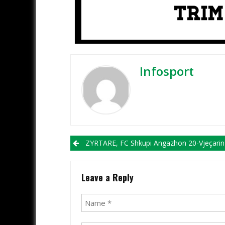
Infosport
Post navigation
ZYRTARE, FC Shkupi Angazhon 20-Vjeçarin Avd
Leave a Reply