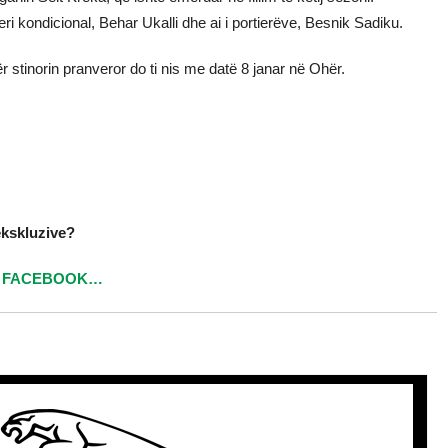
eri kondicional, Behar Ukalli dhe ai i portierëve, Besnik Sadiku.
për stinorin pranveror do ti nis me datë 8 janar në Ohër.
ekskluzive?
ë
FACEBOOK…