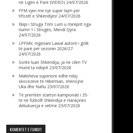
në Ligën e Parë (VIDEO)
24/07/2026
FFM vjen me një super lajm për
tifozët e Shkëndijës!
24/07/2026
Ekipi i Struga Trim Lum u mirëprit nga
numri 1 i Strugës, Mendi Qyra
24/07/2026
LPFMV, nigeriani Lawal autorë i golit
të parë për sezonin 2026/27
24/07/2026
Sonte luan Shkëndija, ja në cilën TV
mund ta ndiqni!
23/07/2026
Malisheva superiore edhe ndaj
skocezëve të Hibernian, shënojnë
Uka dhe Nafiu
23/07/2026
Të premtën starton kampionati i 35-
të në futboll! Shkëndija e Haraçinës
debutuesja e vetme
23/07/2026
KOMENTET E FUNDIT