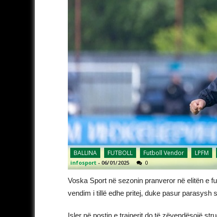
BALLINA
FUTBOLL
Futboll Vendor
LPFM
infosport
-
06/01/2025
0
Voska Sport në sezonin pranveror në elitën e futb
vendim i tillë edhe pritej, duke pasur parasysh 
Isler në postin e trajnerit do të zëvendësojë stru