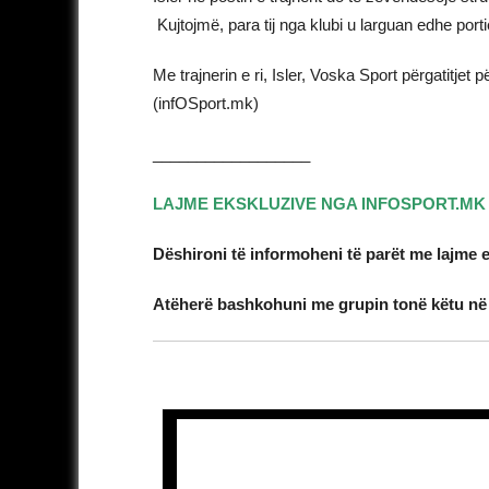
Kujtojmë, para tij nga klubi u larguan edhe porti
Me trajnerin e ri, Isler, Voska Sport përgatitjet 
(infOSport.mk)
__________________
LAJME EKSKLUZIVE NGA INFOSPORT.MK
Dëshironi të informoheni të parët me lajme 
Atëherë bashkohuni me grupin tonë këtu n