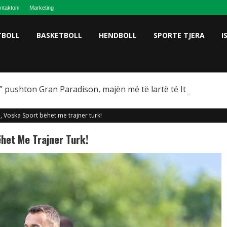
ntaktoni
Marketing
TBOLL
BASKETBOLL
HENDBOLL
SPORTE TJERA
I
 pushton Gran Paradison, majën më të lartë të Italisë
, Voska Sport bëhet me trajner turk!
het Me Trajner Turk!