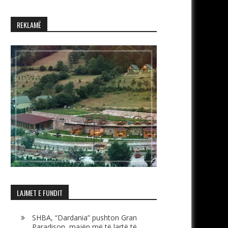
REKLAMË
LAJMET E FUNDIT
SHBA, “Dardania” pushton Gran
Paradison, majën më të lartë të