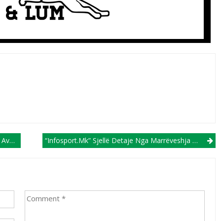
uli
“Infosport.mk” Sjellë Detaje Nga Marrëveshja Mes E Avdulit Dhe FC Shkupit