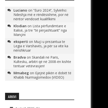
Luciano
on
“Euro 2024”, Sylvinho:
Ndeshja më e rëndësishme, por në
nëntor vendoset kualifikimi
Klodian
on
Lista përfundimtare e
Italisë, ja tre “të përjashtuarit” nga
Mançini
eksperti
on
Muçi u prezantua te
Legia e Varshavës, ja për sa vite ka
nënshkruar
Bradva
on
Skandali në Paris,
Kultesku, arbitri që në 2008-ën kishte
tentuar vetëvrasjen!
Mmabeg
on
Gjejnë pikën e dobët të
Khabib Nurmagomedov (VIDEO)
ARKIVI