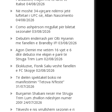
Italisë
04/08/2026
Në moshë 34-vjeçare ndërroi jetë
luftëtari i UFC-së, Allan Nascimento
04/08/2026
Como ashpërson rregullat për biletat
sezonale!
03/08/2026
Debutim ëndërrash për Olti Hysenin
me fanellën e Brøndby IF!
03/08/2026
Agon Demiri me vetëm 16 vjet e 6
ditë debutoi me ekipin e parë të
Struga Trim Lum
02/08/2026
Ekskluzive, Fisnik Saliu veshë fanellën
e FC Skopje
02/08/2026
Të dielën spektakël boksi në
manifestimin “Tetova N’festë”
31/07/2026
Bunjamin Shabani nesër me Struga
Trim Lum zhvillon ndeshjen numër
200!
24/07/2026
Tikveshi e nis vrrullshëm sezonin e ri