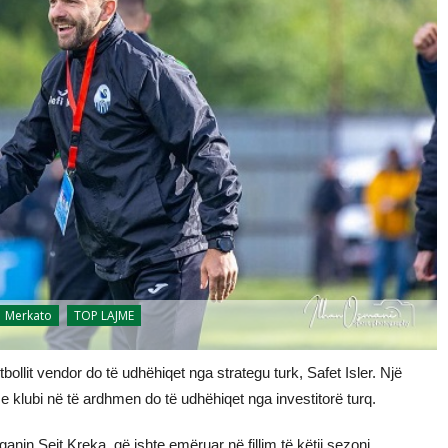
Merkato
TOP LAJME
ollit vendor do të udhëhiqet nga strategu turk, Safet Isler. Një
se klubi në të ardhmen do të udhëhiqet nga investitorë turq.
ganin Seit Kreka, që ishte emëruar në fillim të këtij sezoni.