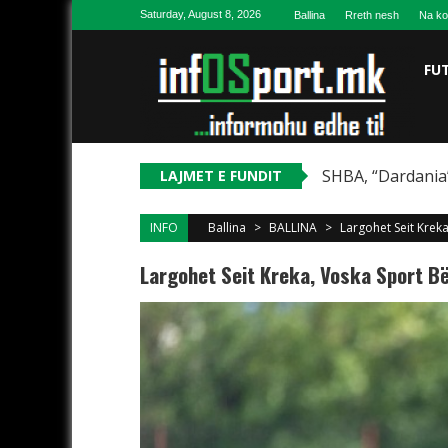
Skip to content
Saturday, August 8, 2026
Ballina
Rreth nesh
Na ko
FU
SHBA, “Dardania”
LAJMET E FUNDIT
INFO
Ballina
>
BALLINA
>
Largohet Seit Kreka
Largohet Seit Kreka, Voska Sport Bë