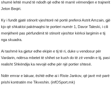
shumë lehtë mund të ndodh që edhe të marrë vëmendjen e trajnerit
Jeton Beqiri.
Ky i fundit gjatë stinorit vjeshtorë në portë preferoi Astrit Amzain, gjë
kjo që shkaktoi pakënaqësi te portieri numër 1, Davor Taleski, i cili
menjëherë pas përfundimit të stinorit vjeshtor kërkoi largimin e tij
nga skuadra.
Ai tashmë ka gjetur edhe ekipin e tij të ri, duke u vendosur për
Vardarin, ndërsa mbetet të shihet se kush do të zë vendin e tij, pasi
realisht Shkëndija ka nevojë edhe për një portier shtesë.
Ndër emrar e lakuar, është edhe ai i Riste Jankov, që javë më parë
prishi kontratën me Tikveshin. (infOSport.mk)