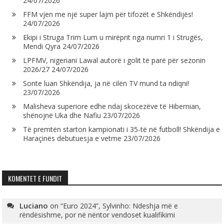
24/07/2026
FFM vjen me një super lajm për tifozët e Shkëndijës!
24/07/2026
Ekipi i Struga Trim Lum u mirëprit nga numri 1 i Strugës,
Mendi Qyra
24/07/2026
LPFMV, nigeriani Lawal autorë i golit të parë për sezonin
2026/27
24/07/2026
Sonte luan Shkëndija, ja në cilën TV mund ta ndiqni!
23/07/2026
Malisheva superiore edhe ndaj skocezëve të Hibernian,
shënojnë Uka dhe Nafiu
23/07/2026
Të premtën starton kampionati i 35-të në futboll! Shkëndija e
Haraçinës debutuesja e vetme
23/07/2026
KOMENTET E FUNDIT
Luciano
on
“Euro 2024”, Sylvinho: Ndeshja më e
rëndësishme, por në nëntor vendoset kualifikimi