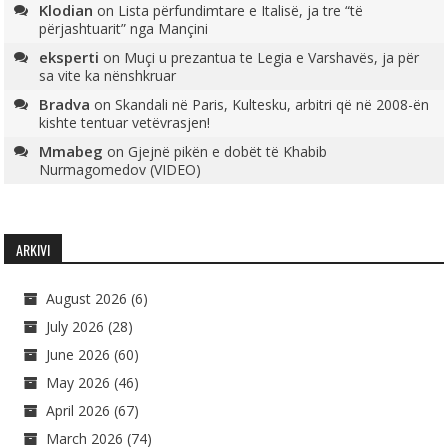
Klodian
on
Lista përfundimtare e Italisë, ja tre “të
përjashtuarit” nga Mançini
eksperti
on
Muçi u prezantua te Legia e Varshavës, ja për
sa vite ka nënshkruar
Bradva
on
Skandali në Paris, Kultesku, arbitri që në 2008-ën
kishte tentuar vetëvrasjen!
Mmabeg
on
Gjejnë pikën e dobët të Khabib
Nurmagomedov (VIDEO)
ARKIVI
August 2026
(6)
July 2026
(28)
June 2026
(60)
May 2026
(46)
April 2026
(67)
March 2026
(74)