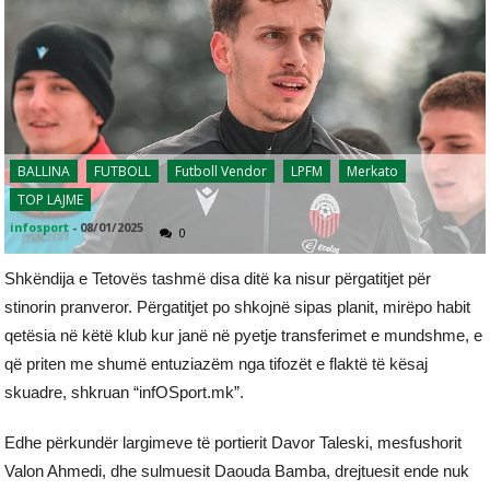
BALLINA
FUTBOLL
Futboll Vendor
LPFM
Merkato
TOP LAJME
infosport
-
08/01/2025
0
Shkëndija e Tetovës tashmë disa ditë ka nisur përgatitjet për
stinorin pranveror. Përgatitjet po shkojnë sipas planit, mirëpo habit
qetësia në këtë klub kur janë në pyetje transferimet e mundshme, e
që priten me shumë entuziazëm nga tifozët e flaktë të kësaj
skuadre, shkruan “infOSport.mk”.
Edhe përkundër largimeve të portierit Davor Taleski, mesfushorit
Valon Ahmedi, dhe sulmuesit Daouda Bamba, drejtuesit ende nuk