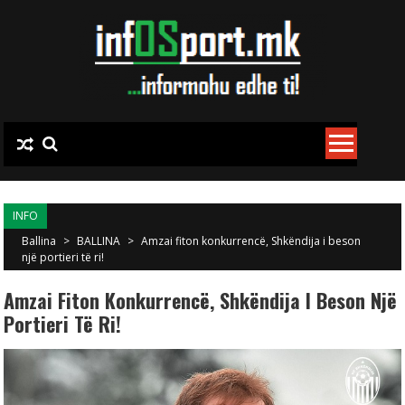
Skip to content
INFO
Ballina
>
BALLINA
>
Amzai fiton konkurrencë, Shkëndija i beson
një portieri të ri!
Amzai Fiton Konkurrencë, Shkëndija I Beson Një
Portieri Të Ri!