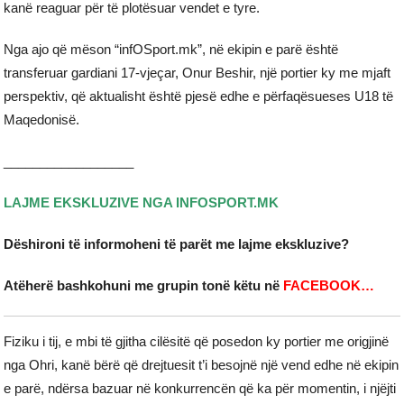
kanë reaguar për të plotësuar vendet e tyre.
Nga ajo që mëson “infOSport.mk”, në ekipin e parë është
transferuar gardiani 17-vjeçar, Onur Beshir, një portier ky me mjaft
perspektiv, që aktualisht është pjesë edhe e përfaqësueses U18 të
Maqedonisë.
__________________
LAJME EKSKLUZIVE NGA INFOSPORT.MK
Dëshironi të informoheni të parët me lajme ekskluzive?
Atëherë bashkohuni me grupin tonë këtu në
FACEBOOK…
Fiziku i tij, e mbi të gjitha cilësitë që posedon ky portier me origjinë
nga Ohri, kanë bërë që drejtuesit t’i besojnë një vend edhe në ekipin
e parë, ndërsa bazuar në konkurrencën që ka për momentin, i njëjti