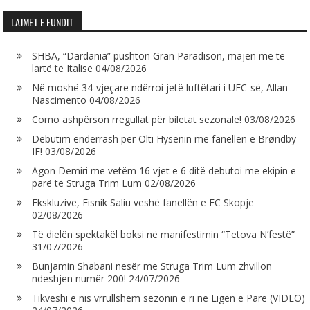
LAJMET E FUNDIT
SHBA, “Dardania” pushton Gran Paradison, majën më të
lartë të Italisë
04/08/2026
Në moshë 34-vjeçare ndërroi jetë luftëtari i UFC-së, Allan
Nascimento
04/08/2026
Como ashpërson rregullat për biletat sezonale!
03/08/2026
Debutim ëndërrash për Olti Hysenin me fanellën e Brøndby
IF!
03/08/2026
Agon Demiri me vetëm 16 vjet e 6 ditë debutoi me ekipin e
parë të Struga Trim Lum
02/08/2026
Ekskluzive, Fisnik Saliu veshë fanellën e FC Skopje
02/08/2026
Të dielën spektakël boksi në manifestimin “Tetova N’festë”
31/07/2026
Bunjamin Shabani nesër me Struga Trim Lum zhvillon
ndeshjen numër 200!
24/07/2026
Tikveshi e nis vrrullshëm sezonin e ri në Ligën e Parë (VIDEO)