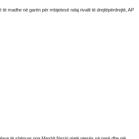
ë të madhe në garën për mbijetesë ndaj rivalit të drejtëpërdrejtë, AP
golave të shënuar nga Mexhit Neziri gjatë pjesës së parë dhe një