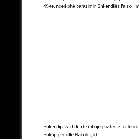
49-të, ndërkohë barazimin Shkëndijës i’a solli 
Shkëndija vazhdon të mbajë pozitën e partë me 4
Shkup përballë Rabotniçkit.