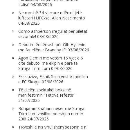
Italisë
04/08/2026
Në moshë 34-vjeçare ndërroi jetë
luftëtari i UFC-së, Allan Nascimento
04/08/2026
Como ashpërson rregullat për biletat
sezonale!
03/08/2026
Debutim ëndërrash për Olti Hysenin
me fanellën e Brøndby IF!
03/08/2026
Agon Demiri me vetëm 16 vjet e 6
ditë debutoi me ekipin e parë të
Struga Trim Lum
02/08/2026
Ekskluzive, Fisnik Saliu veshë fanellën
e FC Skopje
02/08/2026
Të dielën spektakël boksi në
manifestimin “Tetova N’festë”
31/07/2026
Bunjamin Shabani nesër me Struga
Trim Lum zhvillon ndeshjen numër
200!
24/07/2026
Tikveshi e nis vrrullshëm sezonin e ri