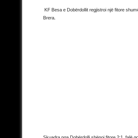
KF Besa e Dobërdollit regjistroi një fitore shum
Brera.
Skuadra nga Dobërdolli shënoi fitore 2:1, falë 