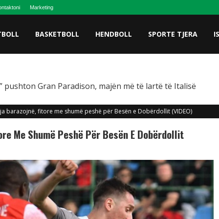
ntaktoni
Marketing
TBOLL
BASKETBOLL
HENDBOLL
SPORTE TJERA
I
 pushton Gran Paradison, majën më të lartë të Italisë
ja barazojnë, fitore me shumë peshë për Besën e Dobërdollit (VIDEO)
tore Me Shumë Peshë Për Besën E Dobërdollit