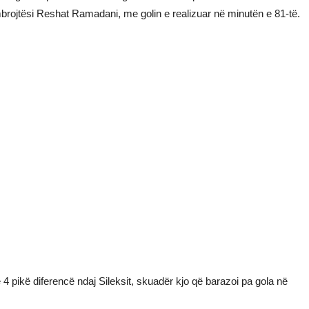
mbrojtësi Reshat Ramadani, me golin e realizuar në minutën e 81-të.
 pikë diferencë ndaj Sileksit, skuadër kjo që barazoi pa gola në