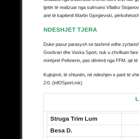
tjetër të realizuar nga sulmuesi Vllatko Stojan
anë të kapitenit Martin Gjorgievski, përkohësisht
NDESHJET TJERA
Duke pasur parasysh se tashmë edhe zyrtarisht 
Gostivari dhe Voska Sport, nuk u zhvilluan far
mirëpret Pelisterin, pas dënimit nga FFM, që të 
Kujtojmë, të shtunën, në ndeshjen e parë të xhi
2:0. (infOSport.mk)
L
Struga Trim Lum
Besa D.