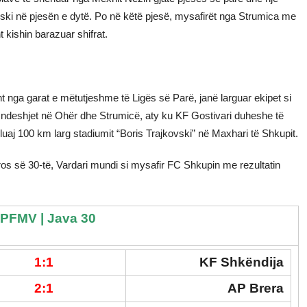
ovski në pjesën e dytë. Po në këtë pjesë, mysafirët nga Strumica me
 kishin barazuar shifrat.
nga garat e mëtutjeshme të Ligës së Parë, janë larguar ekipet si
e ndeshjet në Ohër dhe Strumicë, aty ku KF Gostivari duheshe të
luaj 100 km larg stadiumit “Boris Trajkovski” në Maxhari të Shkupit.
ros së 30-të, Vardari mundi si mysafir FC Shkupin me rezultatin
PFMV | Java 30
1:1
KF Shkëndija
2:1
AP Brera