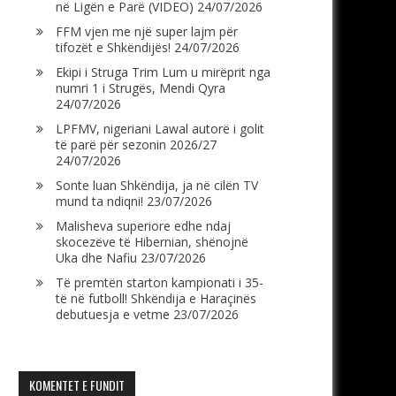
në Ligën e Parë (VIDEO)
24/07/2026
FFM vjen me një super lajm për
tifozët e Shkëndijës!
24/07/2026
Ekipi i Struga Trim Lum u mirëprit nga
numri 1 i Strugës, Mendi Qyra
24/07/2026
LPFMV, nigeriani Lawal autorë i golit
të parë për sezonin 2026/27
24/07/2026
Sonte luan Shkëndija, ja në cilën TV
mund ta ndiqni!
23/07/2026
Malisheva superiore edhe ndaj
skocezëve të Hibernian, shënojnë
Uka dhe Nafiu
23/07/2026
Të premtën starton kampionati i 35-
të në futboll! Shkëndija e Haraçinës
debutuesja e vetme
23/07/2026
KOMENTET E FUNDIT