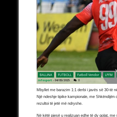
BALLINA
FUTBOLL
Futboll Vendor
LPFM
infosport
-
04/05/2025
0
Mbyllet me barazim 1:1 derbi i javës së 30-të n
Një ndeshje tipike kampionale, me Shkëndijën 
rezultoi të jetë më ndryshe.
Në këtë pjesë u realizuan edhe të dy golat, me 