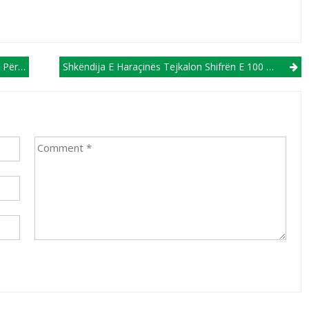
(VIDEO)
Shkëndija E Haraçinës Tejkalon Shifrën E 100 Golave Brenda Sezonit