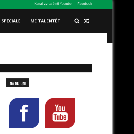
Kanali zyrtarë në Youtube
Facebook
S SPECIALE
ME TALENTËT
NA NDIQNI