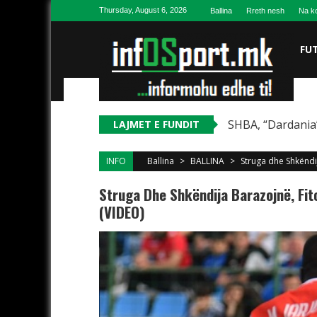
Skip to content
Thursday, August 6, 2026
Ballina
Rreth nesh
Na ko
FU
SHBA, “Dardania”
LAJMET E FUNDIT
INFO
Ballina
>
BALLINA
>
Struga dhe Shkëndi
Struga Dhe Shkëndija Barazojnë, Fi
(VIDEO)