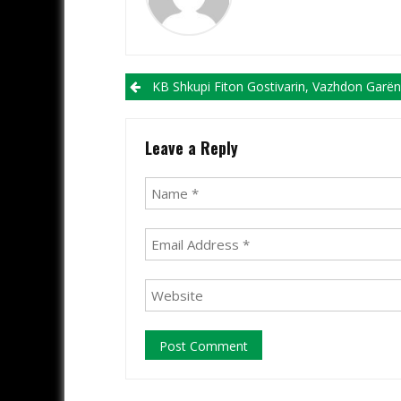
Post navigation
KB Shkupi Fiton Gostivarin, Vazhdon Garën Për Mbijetesë Në Elitë 
Leave a Reply