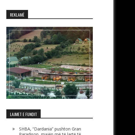
REKLAMË
LAJMET E FUNDIT
SHBA, “Dardania” pushton Gran
Paradison, majën më të lartë të