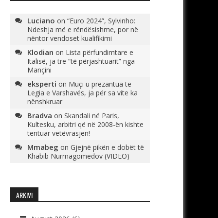
Luciano
on
“Euro 2024”, Sylvinho:
Ndeshja më e rëndësishme, por në
nëntor vendoset kualifikimi
Klodian
on
Lista përfundimtare e
Italisë, ja tre “të përjashtuarit” nga
Mançini
eksperti
on
Muçi u prezantua te
Legia e Varshavës, ja për sa vite ka
nënshkruar
Bradva
on
Skandali në Paris,
Kultesku, arbitri që në 2008-ën kishte
tentuar vetëvrasjen!
Mmabeg
on
Gjejnë pikën e dobët të
Khabib Nurmagomedov (VIDEO)
ARKIVI