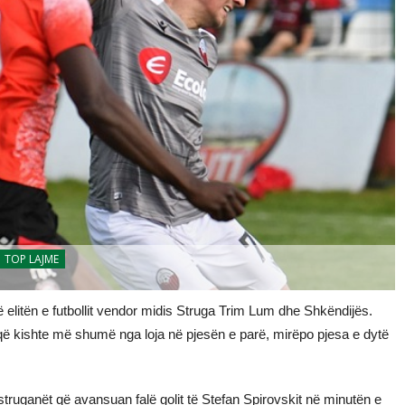
TOP LAJME
ë elitën e futbollit vendor midis Struga Trim Lum dhe Shkëndijës.
që kishte më shumë nga loja në pjesën e parë, mirëpo pjesa e dytë
struganët që avansuan falë golit të Stefan Spirovskit në minutën e