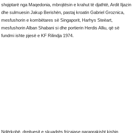
shqiptarë nga Maqedonia, mbrojtësin e krahut të djathtë, Ardit Iljazin
dhe sulmuesin Jakup Berishën, pastaj kroatin Gabriel Groznica,
mesfushorin e kombëtares së Singaporit, Harhys Steëart,
mesfushorin Alban Shabani si dhe portierin Herdis Alliu, që së
fundmi ishte pjesë e KF Rilindja 1974.
Ndërkohë, drejtuesit e skuadrës frizajase paraprakisht kishin