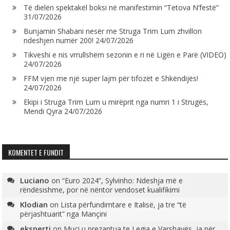
Të dielën spektakël boksi në manifestimin “Tetova N’festë”
31/07/2026
Bunjamin Shabani nesër me Struga Trim Lum zhvillon
ndeshjen numër 200!
24/07/2026
Tikveshi e nis vrrullshëm sezonin e ri në Ligën e Parë (VIDEO)
24/07/2026
FFM vjen me një super lajm për tifozët e Shkëndijës!
24/07/2026
Ekipi i Struga Trim Lum u mirëprit nga numri 1 i Strugës,
Mendi Qyra
24/07/2026
KOMENTET E FUNDIT
Luciano
on
“Euro 2024”, Sylvinho: Ndeshja më e
rëndësishme, por në nëntor vendoset kualifikimi
Klodian
on
Lista përfundimtare e Italisë, ja tre “të
përjashtuarit” nga Mançini
eksperti
on
Muçi u prezantua te Legia e Varshavës, ja për