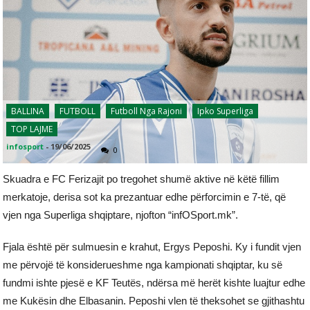
BALLINA
FUTBOLL
Futboll Nga Rajoni
Ipko Superliga
TOP LAJME
infosport
-
19/06/2025
0
Skuadra e FC Ferizajit po tregohet shumë aktive në këtë fillim
merkatoje, derisa sot ka prezantuar edhe përforcimin e 7-të, që
vjen nga Superliga shqiptare, njofton “infOSport.mk”.
Fjala është për sulmuesin e krahut, Ergys Peposhi. Ky i fundit vjen
me përvojë të konsiderueshme nga kampionati shqiptar, ku së
fundmi ishte pjesë e KF Teutës, ndërsa më herët kishte luajtur edhe
me Kukësin dhe Elbasanin. Peposhi vlen të theksohet se gjithashtu