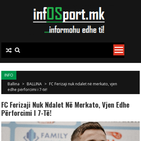
Skip to content
INFO
Ballina
>
BALLINA
>
FC Ferizaji nuk ndalet në merkato, vjen
edhe përforcimi i 7-të!
FC Ferizaji Nuk Ndalet Në Merkato, Vjen Edhe
Përforcimi I 7-Të!