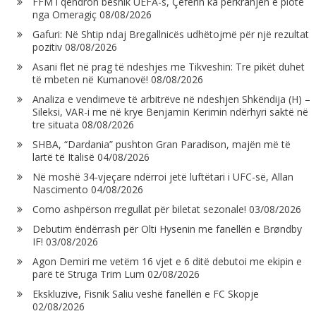
FFM i qëndron besnik UEFA-s, Çeferin ka përkrahjen e plotë
nga Omeragiç
08/08/2026
Gafuri: Në Shtip ndaj Bregallnicës udhëtojmë për një rezultat
pozitiv
08/08/2026
Asani flet në prag të ndeshjes me Tikveshin: Tre pikët duhet
të mbeten në Kumanovë!
08/08/2026
Analiza e vendimeve të arbitrëve në ndeshjen Shkëndija (H) –
Sileksi, VAR-i me në krye Benjamin Kerimin ndërhyri saktë në
tre situata
08/08/2026
SHBA, “Dardania” pushton Gran Paradison, majën më të
lartë të Italisë
04/08/2026
Në moshë 34-vjeçare ndërroi jetë luftëtari i UFC-së, Allan
Nascimento
04/08/2026
Como ashpërson rregullat për biletat sezonale!
03/08/2026
Debutim ëndërrash për Olti Hysenin me fanellën e Brøndby
IF!
03/08/2026
Agon Demiri me vetëm 16 vjet e 6 ditë debutoi me ekipin e
parë të Struga Trim Lum
02/08/2026
Ekskluzive, Fisnik Saliu veshë fanellën e FC Skopje
02/08/2026