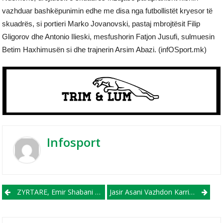
vazhduar bashkëpunimin edhe me disa nga futbollistët kryesor të
skuadrës, si portieri Marko Jovanovski, pastaj mbrojtësit Filip
Gligorov dhe Antonio Ilieski, mesfushorin Fatjon Jusufi, sulmuesin
Betim Haxhimusën si dhe trajnerin Arsim Abazi. (infOSport.mk)
Infosport
Post navigation
ZYRTARE, Emir Shabani Emërohet Drejtor Gjeneral Te Tikveshi
Jasir Asani Vazhdon Karrierën Në Japoni!