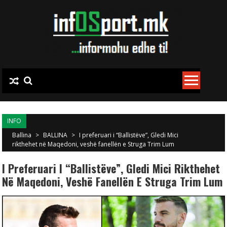
Skip to content
INFO
Ballina
>
BALLINA
>
I preferuari i “Ballistëve”, Gledi Mici
rikthehet në Maqedoni, veshë fanellën e Struga Trim Lum
I Preferuari I “Ballistëve”, Gledi Mici Rikthehet
Në Maqedoni, Veshë Fanellën E Struga Trim Lum