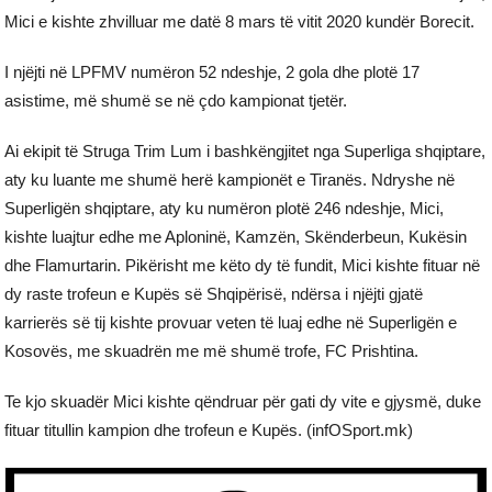
Mici e kishte zhvilluar me datë 8 mars të vitit 2020 kundër Borecit.
I njëjti në LPFMV numëron 52 ndeshje, 2 gola dhe plotë 17
asistime, më shumë se në çdo kampionat tjetër.
Ai ekipit të Struga Trim Lum i bashkëngjitet nga Superliga shqiptare,
aty ku luante me shumë herë kampionët e Tiranës. Ndryshe në
Superligën shqiptare, aty ku numëron plotë 246 ndeshje, Mici,
kishte luajtur edhe me Aploninë, Kamzën, Skënderbeun, Kukësin
dhe Flamurtarin. Pikërisht me këto dy të fundit, Mici kishte fituar në
dy raste trofeun e Kupës së Shqipërisë, ndërsa i njëjti gjatë
karrierës së tij kishte provuar veten të luaj edhe në Superligën e
Kosovës, me skuadrën me më shumë trofe, FC Prishtina.
Te kjo skuadër Mici kishte qëndruar për gati dy vite e gjysmë, duke
fituar titullin kampion dhe trofeun e Kupës. (infOSport.mk)