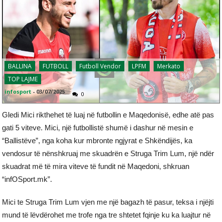
BALLINA
FUTBOLL
Futboll Vendor
LPFM
Merkato
TOP LAJME
infosport
-
03/07/2025
0
Gledi Mici rikthehet të luaj në futbollin e Maqedonisë, edhe atë pas
gati 5 viteve. Mici, një futbollistë shumë i dashur në mesin e
“Ballistëve”, nga koha kur mbronte ngjyrat e Shkëndijës, ka
vendosur të nënshkruaj me skuadrën e Struga Trim Lum, një ndër
skuadrat më të mira viteve të fundit në Maqedoni, shkruan
“infOSport.mk”.
Mici te Struga Trim Lum vjen me një bagazh të pasur, teksa i njëjti
mund të lëvdërohet me trofe nga tre shtetet fqinje ku ka luajtur në