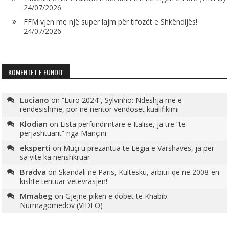
24/07/2026
FFM vjen me një super lajm për tifozët e Shkëndijës!
24/07/2026
KOMENTET E FUNDIT
Luciano
on
“Euro 2024”, Sylvinho: Ndeshja më e
rëndësishme, por në nëntor vendoset kualifikimi
Klodian
on
Lista përfundimtare e Italisë, ja tre “të
përjashtuarit” nga Mançini
eksperti
on
Muçi u prezantua te Legia e Varshavës, ja për
sa vite ka nënshkruar
Bradva
on
Skandali në Paris, Kultesku, arbitri që në 2008-ën
kishte tentuar vetëvrasjen!
Mmabeg
on
Gjejnë pikën e dobët të Khabib
Nurmagomedov (VIDEO)