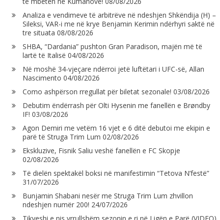
të mbeten në Kumanovë!
08/08/2026
Analiza e vendimeve të arbitrëve në ndeshjen Shkëndija (H) –
Sileksi, VAR-i me në krye Benjamin Kerimin ndërhyri saktë në
tre situata
08/08/2026
SHBA, “Dardania” pushton Gran Paradison, majën më të
lartë të Italisë
04/08/2026
Në moshë 34-vjeçare ndërroi jetë luftëtari i UFC-së, Allan
Nascimento
04/08/2026
Como ashpërson rregullat për biletat sezonale!
03/08/2026
Debutim ëndërrash për Olti Hysenin me fanellën e Brøndby
IF!
03/08/2026
Agon Demiri me vetëm 16 vjet e 6 ditë debutoi me ekipin e
parë të Struga Trim Lum
02/08/2026
Ekskluzive, Fisnik Saliu veshë fanellën e FC Skopje
02/08/2026
Të dielën spektakël boksi në manifestimin “Tetova N’festë”
31/07/2026
Bunjamin Shabani nesër me Struga Trim Lum zhvillon
ndeshjen numër 200!
24/07/2026
Tikveshi e nis vrrullshëm sezonin e ri në Ligën e Parë (VIDEO)