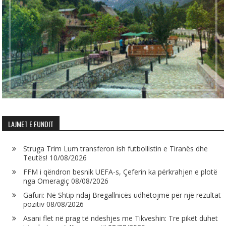
LAJMET E FUNDIT
Struga Trim Lum transferon ish futbollistin e Tiranës dhe
Teutës!
10/08/2026
FFM i qëndron besnik UEFA-s, Çeferin ka përkrahjen e plotë
nga Omeragiç
08/08/2026
Gafuri: Në Shtip ndaj Bregallnicës udhëtojmë për një rezultat
pozitiv
08/08/2026
Asani flet në prag të ndeshjes me Tikveshin: Tre pikët duhet