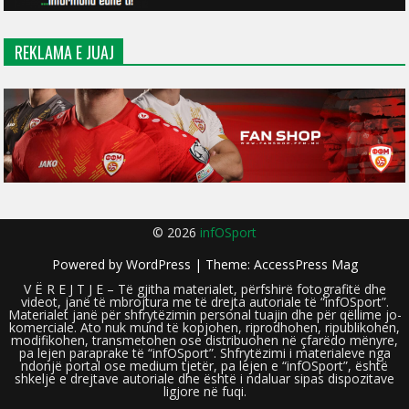
REKLAMA E JUAJ
© 2026
infOSport
Powered by
WordPress
| Theme:
AccessPress Mag
V Ë R E J T J E – Të gjitha materialet, përfshirë fotografitë dhe
videot, janë të mbrojtura me të drejta autoriale të “infOSport”.
Materialet janë për shfrytëzimin personal tuajin dhe për qëllime jo-
komerciale. Ato nuk mund të kopjohen, riprodhohen, ripublikohen,
modifikohen, transmetohen ose distribuohen në çfarëdo mënyre,
pa lejen paraprake të “infOSport”. Shfrytëzimi i materialeve nga
ndonjë portal ose medium tjetër, pa lejen e “infOSport”, është
shkelje e drejtave autoriale dhe është i ndaluar sipas dispozitave
ligjore në fuqi.