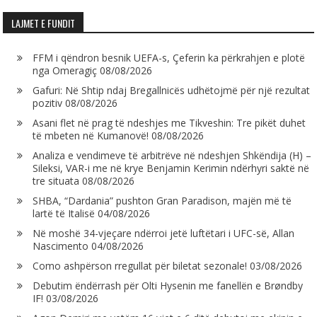
LAJMET E FUNDIT
FFM i qëndron besnik UEFA-s, Çeferin ka përkrahjen e plotë
nga Omeragiç
08/08/2026
Gafuri: Në Shtip ndaj Bregallnicës udhëtojmë për një rezultat
pozitiv
08/08/2026
Asani flet në prag të ndeshjes me Tikveshin: Tre pikët duhet
të mbeten në Kumanovë!
08/08/2026
Analiza e vendimeve të arbitrëve në ndeshjen Shkëndija (H) –
Sileksi, VAR-i me në krye Benjamin Kerimin ndërhyri saktë në
tre situata
08/08/2026
SHBA, “Dardania” pushton Gran Paradison, majën më të
lartë të Italisë
04/08/2026
Në moshë 34-vjeçare ndërroi jetë luftëtari i UFC-së, Allan
Nascimento
04/08/2026
Como ashpërson rregullat për biletat sezonale!
03/08/2026
Debutim ëndërrash për Olti Hysenin me fanellën e Brøndby
IF!
03/08/2026