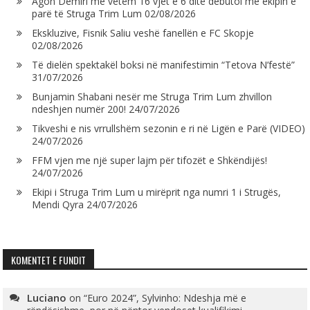
Agon Demiri me vetëm 16 vjet e 6 ditë debutoi me ekipin e
parë të Struga Trim Lum
02/08/2026
Ekskluzive, Fisnik Saliu veshë fanellën e FC Skopje
02/08/2026
Të dielën spektakël boksi në manifestimin “Tetova N’festë”
31/07/2026
Bunjamin Shabani nesër me Struga Trim Lum zhvillon
ndeshjen numër 200!
24/07/2026
Tikveshi e nis vrrullshëm sezonin e ri në Ligën e Parë (VIDEO)
24/07/2026
FFM vjen me një super lajm për tifozët e Shkëndijës!
24/07/2026
Ekipi i Struga Trim Lum u mirëprit nga numri 1 i Strugës,
Mendi Qyra
24/07/2026
KOMENTET E FUNDIT
Luciano
on
“Euro 2024”, Sylvinho: Ndeshja më e