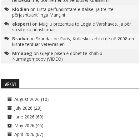
rëndësishme, por në nëntor vendoset kualifikimi
Klodian
on
Lista përfundimtare e Italisë, ja tre “të
përjashtuarit” nga Mançini
eksperti
on
Muçi u prezantua te Legia e Varshavës, ja për
sa vite ka nënshkruar
Bradva
on
Skandali në Paris, Kultesku, arbitri që në 2008-ën
kishte tentuar vetëvrasjen!
Mmabeg
on
Gjejnë pikën e dobët të Khabib
Nurmagomedov (VIDEO)
ARKIVI
August 2026
(10)
July 2026
(28)
June 2026
(60)
May 2026
(46)
April 2026
(67)