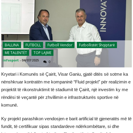
BALLINA
FUTBOLL
Futboll Vendor
Futbollistët Shqiptarë
ME TALENTËT
TOP LAJME
infosport
-
04/07/2025
0
Kryetari i Komunës së Çairit, Visar Ganiu, gjatë ditës së sotme ka
nënshkruar kontratën me kompaninë “Fluid projekt” për realizimin e
projektit të rikonstruktimit të stadiumit të Çairit, një investim ky me
rëndësi të veçantë për zhvillimin e infrastrukturës sportive në
komunë.
Ky projekt parashikon vendosjen e barit artificial të gjeneratës më të
fundit, të certifikuar sipas standardeve ndërkombëtare, si dhe