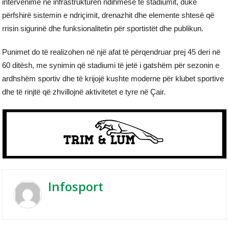
intervenime në infrastrukturën ndihmëse të stadiumit, duke
përfshirë sistemin e ndriçimit, drenazhit dhe elemente shtesë që
rrisin sigurinë dhe funksionalitetin për sportistët dhe publikun.
Punimet do të realizohen në një afat të përqendruar prej 45 deri në
60 ditësh, me synimin që stadiumi të jetë i gatshëm për sezonin e
ardhshëm sportiv dhe të krijojë kushte moderne për klubet sportive
dhe të rinjtë që zhvillojnë aktivitetet e tyre në Çair.
Infosport