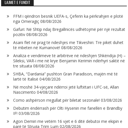
LAJMET E FUNDIT
FFM i qëndron besnik UEFA-s, Çeferin ka përkrahjen e plotë
nga Omeragiç
08/08/2026
Gafuri: Në Shtip ndaj Bregallnicës udhëtojmë për një rezultat
pozitiv
08/08/2026
Asani flet në prag të ndeshjes me Tikveshin: Tre pikët duhet
të mbeten në Kumanovë!
08/08/2026
Analiza e vendimeve të arbitrëve në ndeshjen Shkëndija (H) –
Sileksi, VAR-i me në krye Benjamin Kerimin ndërhyri saktë në
tre situata
08/08/2026
SHBA, “Dardania” pushton Gran Paradison, majën më të
lartë të Italisë
04/08/2026
Në moshë 34-vjeçare ndërroi jetë luftëtari i UFC-së, Allan
Nascimento
04/08/2026
Como ashpërson rregullat për biletat sezonale!
03/08/2026
Debutim ëndërrash për Olti Hysenin me fanellën e Brøndby
IF!
03/08/2026
Agon Demiri me vetëm 16 vjet e 6 ditë debutoi me ekipin e
parë të Struga Trim Lum
02/08/2026