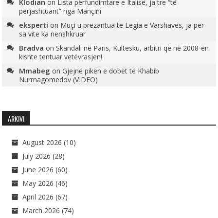
Klodian
on
Lista përfundimtare e Italisë, ja tre “të
përjashtuarit” nga Mançini
eksperti
on
Muçi u prezantua te Legia e Varshavës, ja për
sa vite ka nënshkruar
Bradva
on
Skandali në Paris, Kultesku, arbitri që në 2008-ën
kishte tentuar vetëvrasjen!
Mmabeg
on
Gjejnë pikën e dobët të Khabib
Nurmagomedov (VIDEO)
ARKIVI
August 2026
(10)
July 2026
(28)
June 2026
(60)
May 2026
(46)
April 2026
(67)
March 2026
(74)