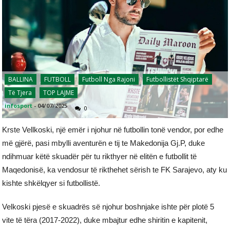
BALLINA
FUTBOLL
Futboll Nga Rajoni
Futbollistët Shqiptarë
Të Tjera
TOP LAJME
infosport
-
04/07/2025
0
Krste Vellkoski, një emër i njohur në futbollin tonë vendor, por edhe
më gjërë, pasi mbylli aventurën e tij te Makedonija Gj.P, duke
ndihmuar këtë skuadër për tu rikthyer në elitën e futbollit të
Maqedonisë, ka vendosur të rikthehet sërish te FK Sarajevo, aty ku
kishte shkëlqyer si futbollistë.
Velkoski pjesë e skuadrës së njohur boshnjake ishte për plotë 5
vite të tëra (2017-2022), duke mbajtur edhe shiritin e kapitenit,