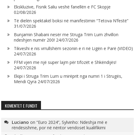
Ekskluzive, Fisnik Saliu veshë fanellën e FC Skopje
02/08/2026
Të dielën spektakël boksi në manifestimin “Tetova N’festë”
31/07/2026
Bunjamin Shabani nesër me Struga Trim Lum zhvillon
ndeshjen numër 200!
24/07/2026
Tikveshi e nis vrrullshëm sezonin e ri në Ligën e Parë (VIDEO)
24/07/2026
FFM vjen me një super lajm për tifozët e Shkëndijës!
24/07/2026
Ekipi i Struga Trim Lum u mirëprit nga numri 1 i Strugës,
Mendi Qyra
24/07/2026
KOMENTET E FUNDIT
Luciano
on
“Euro 2024”, Sylvinho: Ndeshja më e
rëndësishme, por në nëntor vendoset kualifikimi