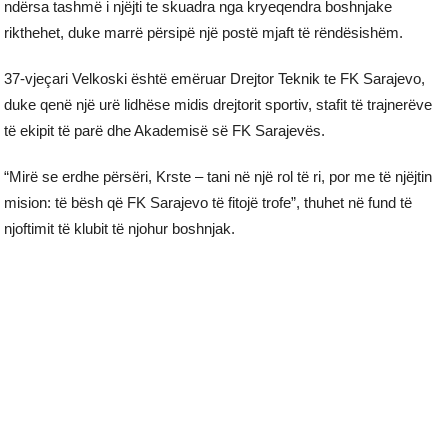
ndërsa tashmë i njëjti te skuadra nga kryeqendra boshnjake
rikthehet, duke marrë përsipë një postë mjaft të rëndësishëm.
37-vjeçari Velkoski është emëruar Drejtor Teknik te FK Sarajevo,
duke qenë një urë lidhëse midis drejtorit sportiv, stafit të trajnerëve
të ekipit të parë dhe Akademisë së FK Sarajevës.
“Mirë se erdhe përsëri, Krste – tani në një rol të ri, por me të njëjtin
mision: të bësh që FK Sarajevo të fitojë trofe”, thuhet në fund të
njoftimit të klubit të njohur boshnjak.