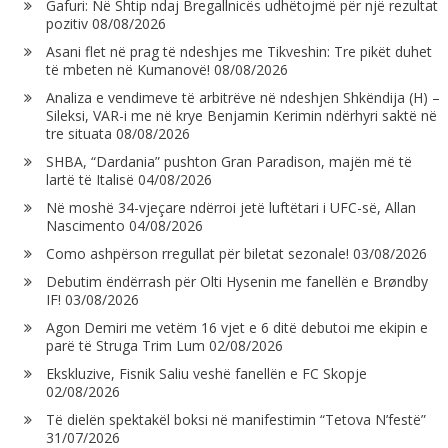
Gafuri: Në Shtip ndaj Bregallnicës udhëtojmë për një rezultat
pozitiv
08/08/2026
Asani flet në prag të ndeshjes me Tikveshin: Tre pikët duhet
të mbeten në Kumanovë!
08/08/2026
Analiza e vendimeve të arbitrëve në ndeshjen Shkëndija (H) –
Sileksi, VAR-i me në krye Benjamin Kerimin ndërhyri saktë në
tre situata
08/08/2026
SHBA, “Dardania” pushton Gran Paradison, majën më të
lartë të Italisë
04/08/2026
Në moshë 34-vjeçare ndërroi jetë luftëtari i UFC-së, Allan
Nascimento
04/08/2026
Como ashpërson rregullat për biletat sezonale!
03/08/2026
Debutim ëndërrash për Olti Hysenin me fanellën e Brøndby
IF!
03/08/2026
Agon Demiri me vetëm 16 vjet e 6 ditë debutoi me ekipin e
parë të Struga Trim Lum
02/08/2026
Ekskluzive, Fisnik Saliu veshë fanellën e FC Skopje
02/08/2026
Të dielën spektakël boksi në manifestimin “Tetova N’festë”
31/07/2026