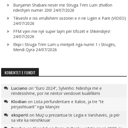
Bunjamin Shabani nesër me Struga Trim Lum zhvillon
ndeshjen numër 200!
24/07/2026
Tikveshi e nis vrrullshëm sezonin e ri në Ligën e Parë (VIDEO)
24/07/2026
FFM vjen me një super lajm për tifozët e Shkëndijës!
24/07/2026
Ekipi i Struga Trim Lum u mirëprit nga numri 1 i Strugës,
Mendi Qyra
24/07/2026
KOMENTET E FUNDIT
Luciano
on
“Euro 2024”, Sylvinho: Ndeshja më e
rëndësishme, por në nëntor vendoset kualifikimi
Klodian
on
Lista përfundimtare e Italisë, ja tre “të
përjashtuarit” nga Mançini
eksperti
on
Muçi u prezantua te Legia e Varshavës, ja për
sa vite ka nënshkruar