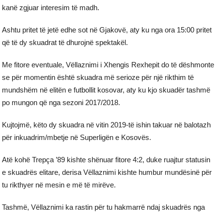
kanë zgjuar interesim të madh.
Ashtu pritet të jetë edhe sot në Gjakovë, aty ku nga ora 15:00 pritet
që të dy skuadrat të dhurojnë spektakël.
Me fitore eventuale, Vëllaznimi i Xhengis Rexhepit do të dëshmonte
se për momentin është skuadra më serioze për një rikthim të
mundshëm në elitën e futbollit kosovar, aty ku kjo skuadër tashmë
po mungon që nga sezoni 2017/2018.
Kujtojmë, këto dy skuadra në vitin 2019-të ishin takuar në balotazh
për inkuadrim/mbetje në Superligën e Kosovës.
Atë kohë Trepça ’89 kishte shënuar fitore 4:2, duke ruajtur statusin
e skuadrës elitare, derisa Vëllaznimi kishte humbur mundësinë për
tu rikthyer në mesin e më të mirëve.
Tashmë, Vëllaznimi ka rastin për tu hakmarrë ndaj skuadrës nga