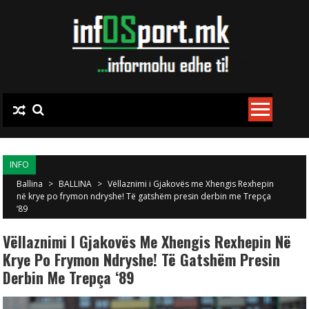
Skip to content
INFO
Ballina
>
BALLINA
>
Vëllaznimi i Gjakovës me Xhengis Rexhepin
në krye po frymon ndryshe! Të gatshëm presin derbin me Trepça
‘89
Vëllaznimi I Gjakovës Me Xhengis Rexhepin Në
Krye Po Frymon Ndryshe! Të Gatshëm Presin
Derbin Me Trepça ‘89