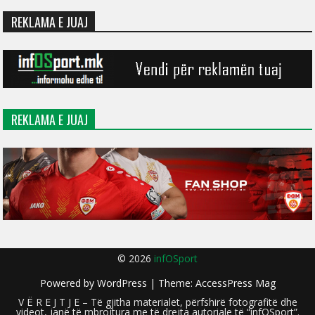
REKLAMA E JUAJ
REKLAMA E JUAJ
© 2026
infOSport
Powered by
WordPress
| Theme:
AccessPress Mag
V Ë R E J T J E – Të gjitha materialet, përfshirë fotografitë dhe
videot, janë të mbrojtura me të drejta autoriale të “infOSport”.