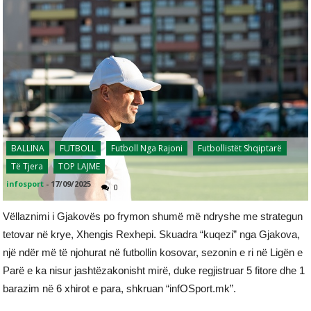
BALLINA
FUTBOLL
Futboll Nga Rajoni
Futbollistët Shqiptarë
Të Tjera
TOP LAJME
infosport
-
17/09/2025
0
Vëllaznimi i Gjakovës po frymon shumë më ndryshe me strategun
tetovar në krye, Xhengis Rexhepi. Skuadra “kuqezi” nga Gjakova,
një ndër më të njohurat në futbollin kosovar, sezonin e ri në Ligën e
Parë e ka nisur jashtëzakonisht mirë, duke regjistruar 5 fitore dhe 1
barazim në 6 xhirot e para, shkruan “infOSport.mk”.