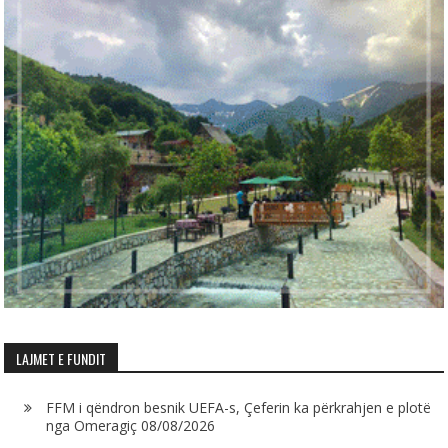
LAJMET E FUNDIT
FFM i qëndron besnik UEFA-s, Çeferin ka përkrahjen e plotë
nga Omeragiç
08/08/2026