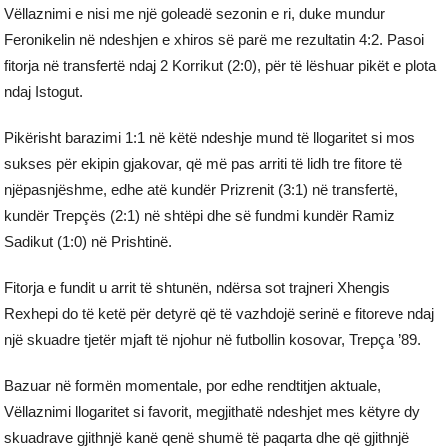
Vëllaznimi e nisi me një goleadë sezonin e ri, duke mundur
Feronikelin në ndeshjen e xhiros së parë me rezultatin 4:2. Pasoi
fitorja në transfertë ndaj 2 Korrikut (2:0), për të lëshuar pikët e plota
ndaj Istogut.
Pikërisht barazimi 1:1 në këtë ndeshje mund të llogaritet si mos
sukses për ekipin gjakovar, që më pas arriti të lidh tre fitore të
njëpasnjëshme, edhe atë kundër Prizrenit (3:1) në transfertë,
kundër Trepçës (2:1) në shtëpi dhe së fundmi kundër Ramiz
Sadikut (1:0) në Prishtinë.
Fitorja e fundit u arrit të shtunën, ndërsa sot trajneri Xhengis
Rexhepi do të ketë për detyrë që të vazhdojë serinë e fitoreve ndaj
një skuadre tjetër mjaft të njohur në futbollin kosovar, Trepça ’89.
Bazuar në formën momentale, por edhe rendtitjen aktuale,
Vëllaznimi llogaritet si favorit, megjithatë ndeshjet mes këtyre dy
skuadrave gjithnjë kanë qenë shumë të paqarta dhe që gjithnjë