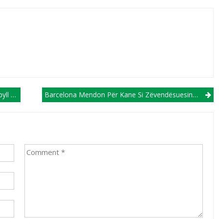
Nesërme
Barcelona Mendon Për Kane Si Zëvendësuesin E Lewandowskit!