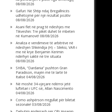
08/08/2026
Gafuri: Në Shtip ndaj Bregallnicës
udhëtojmë për një rezultat pozitiv
08/08/2026
Asani flet në prag të ndeshjes me
Tikveshin: Tre pikët duhet të mbeten
në Kumanovë!
08/08/2026
Analiza e vendimeve të arbitrëve në
ndeshjen Shkëndija (H) – Sileksi, VAR-i
me në krye Benjamin Kerimin
ndërhyri saktë në tre situata
08/08/2026
SHBA, “Dardania” pushton Gran
Paradison, majën më të lartë të
Italisë
04/08/2026
Në moshë 34-vjeçare ndërroi jetë
luftëtari i UFC-së, Allan Nascimento
04/08/2026
Como ashpërson rregullat për biletat
sezonale!
03/08/2026
Debutim ëndërrash për Olti Hysenin