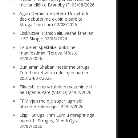
me fanellën e Brøndby IF!
03/08/2026
Agon Demiri me vetëm 16 vjet e 6
ditë debutoi me ekipin e parë të
Struga Trim Lum
02/08/2026
Ekskluzive, Fisnik Saliu veshë fanellën
e FC Skopje
02/08/2026
Të dielën spektakël boksi në
manifestimin “Tetova N’festë”
31/07/2026
Bunjamin Shabani nesër me Struga
Trim Lum zhvillon ndeshjen numër
200!
24/07/2026
Tikveshi e nis vrrullshëm sezonin e ri
në Ligën e Parë (VIDEO)
24/07/2026
FFM vjen me një super lajm për
tifozët e Shkëndijës!
24/07/2026
Ekipi i Struga Trim Lum u mirëprit nga
numri 1 i Strugës, Mendi Qyra
24/07/2026