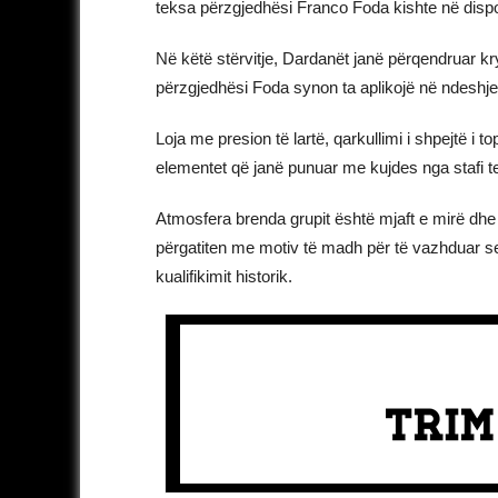
teksa përzgjedhësi Franco Foda kishte në dispozi
Në këtë stërvitje, Dardanët janë përqendruar kry
përzgjedhësi Foda synon ta aplikojë në ndeshjen
Loja me presion të lartë, qarkullimi i shpejtë i
elementet që janë punuar me kujdes nga stafi t
Atmosfera brenda grupit është mjaft e mirë dhe n
përgatiten me motiv të madh për të vazhduar ser
kualifikimit historik.