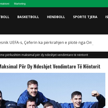
ntaktoni
Marketing
TBOLL
BASKETBOLL
HENDBOLL
SPORTE TJERA
I
snik UEFA-s, Çeferin ka përkrahjen e plotë nga Omeragiç
 me përkushtim maksimal për dy ndeshjet vendimtare të nëntorit
aksimal Për Dy Ndeshjet Vendimtare Të Nëntorit