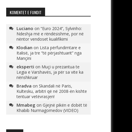
KOMENTET E FUNDIT
Luciano
on
“Euro 2024”, Sylvinho:
Ndeshja më e rëndësishme, por në
nëntor vendoset kualifikimi
Klodian
on
Lista përfundimtare e
Italisë, ja tre “të përjashtuarit” nga
Mançini
eksperti
on
Muçi u prezantua te
Legia e Varshavës, ja për sa vite ka
nënshkruar
Bradva
on
Skandali në Paris,
Kultesku, arbitri që në 2008-ën kishte
tentuar vetëvrasjen!
Mmabeg
on
Gjejnë pikën e dobët të
Khabib Nurmagomedov (VIDEO)