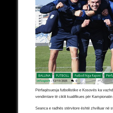
BALLINA
FUTBOLL
Futboll Nga Rajoni
Përf
infosport
-
12/11/2025
0
Përfaqësuesja futbollistike e Kosovës ka vazhd
vendimtare të ciklit kualifikues për Kampionati
Seanca e radhës stërvitore është zhvilluar në st