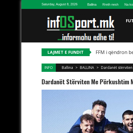
Skip to content
Saturday, August 8, 2026
Ballina
Rreth nesh
Na ko
FU
FFM i qëndron be
LAJMET E FUNDIT
INFO
Ballina
>
BALLINA
>
Dardanët stërviten
Dardanët Stërviten Me Përkushtim M