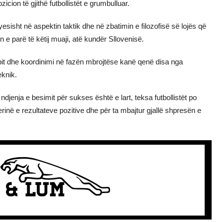
cion të gjithë futbollistët e grumbulluar.
esisht në aspektin taktik dhe në zbatimin e filozofisë së lojës që
 e parë të këtij muaji, atë kundër Sllovenisë.
 topit dhe koordinimi në fazën mbrojtëse kanë qenë disa nga
eknik.
djenja e besimit për sukses është e lart, teksa futbollistët po
inë e rezultateve pozitive dhe për ta mbajtur gjallë shpresën e