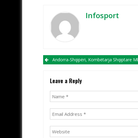
Infosport
Post navigation
Andorra-Shqipëri, Kombëtarja Shqiptare Mbyll Përgatitjet, Gjithçka Gati Për Sfidën E 
Leave a Reply