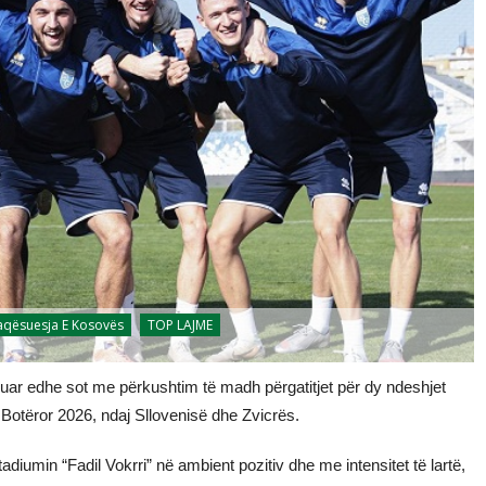
aqësuesja E Kosovës
TOP LAJME
uar edhe sot me përkushtim të madh përgatitjet për dy ndeshjet
n Botëror 2026, ndaj Sllovenisë dhe Zvicrës.
adiumin “Fadil Vokrri” në ambient pozitiv dhe me intensitet të lartë,