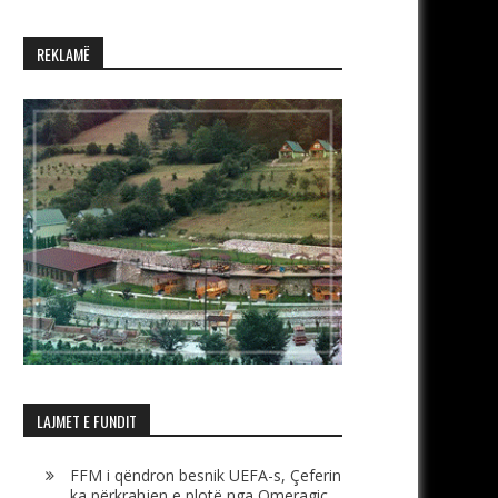
REKLAMË
LAJMET E FUNDIT
FFM i qëndron besnik UEFA-s, Çeferin
ka përkrahjen e plotë nga Omeragiç