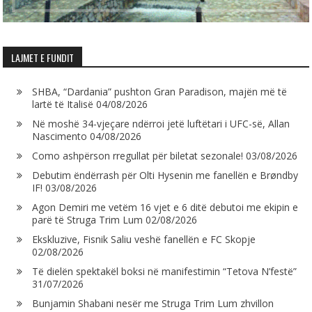
LAJMET E FUNDIT
SHBA, “Dardania” pushton Gran Paradison, majën më të
lartë të Italisë
04/08/2026
Në moshë 34-vjeçare ndërroi jetë luftëtari i UFC-së, Allan
Nascimento
04/08/2026
Como ashpërson rregullat për biletat sezonale!
03/08/2026
Debutim ëndërrash për Olti Hysenin me fanellën e Brøndby
IF!
03/08/2026
Agon Demiri me vetëm 16 vjet e 6 ditë debutoi me ekipin e
parë të Struga Trim Lum
02/08/2026
Ekskluzive, Fisnik Saliu veshë fanellën e FC Skopje
02/08/2026
Të dielën spektakël boksi në manifestimin “Tetova N’festë”
31/07/2026
Bunjamin Shabani nesër me Struga Trim Lum zhvillon