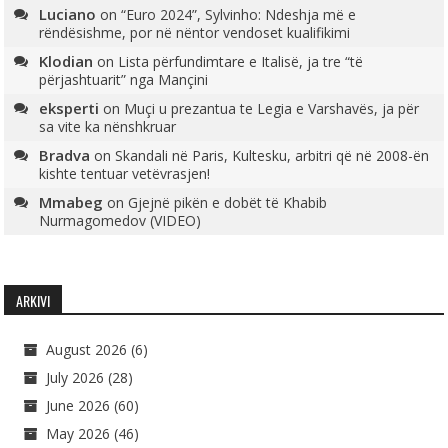
Luciano
on
“Euro 2024”, Sylvinho: Ndeshja më e
rëndësishme, por në nëntor vendoset kualifikimi
Klodian
on
Lista përfundimtare e Italisë, ja tre “të
përjashtuarit” nga Mançini
eksperti
on
Muçi u prezantua te Legia e Varshavës, ja për
sa vite ka nënshkruar
Bradva
on
Skandali në Paris, Kultesku, arbitri që në 2008-ën
kishte tentuar vetëvrasjen!
Mmabeg
on
Gjejnë pikën e dobët të Khabib
Nurmagomedov (VIDEO)
ARKIVI
August 2026
(6)
July 2026
(28)
June 2026
(60)
May 2026
(46)