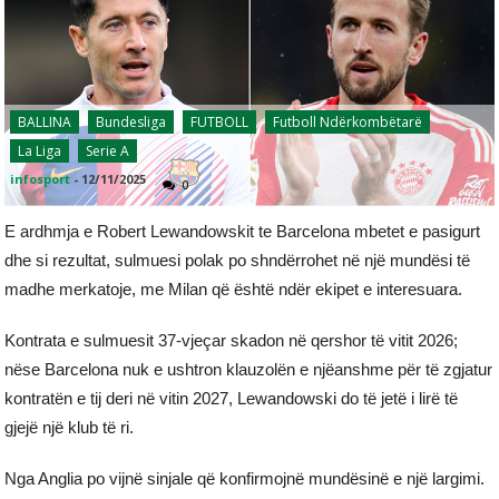
BALLINA
Bundesliga
FUTBOLL
Futboll Ndërkombëtarë
La Liga
Serie A
infosport
-
12/11/2025
0
E ardhmja e Robert Lewandowskit te Barcelona mbetet e pasigurt
dhe si rezultat, sulmuesi polak po shndërrohet në një mundësi të
madhe merkatoje, me Milan që është ndër ekipet e interesuara.
Kontrata e sulmuesit 37-vjeçar skadon në qershor të vitit 2026;
nëse Barcelona nuk e ushtron klauzolën e njëanshme për të zgjatur
kontratën e tij deri në vitin 2027, Lewandowski do të jetë i lirë të
gjejë një klub të ri.
Nga Anglia po vijnë sinjale që konfirmojnë mundësinë e një largimi.