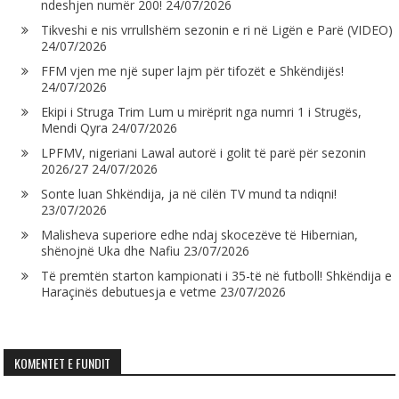
ndeshjen numër 200!
24/07/2026
Tikveshi e nis vrrullshëm sezonin e ri në Ligën e Parë (VIDEO)
24/07/2026
FFM vjen me një super lajm për tifozët e Shkëndijës!
24/07/2026
Ekipi i Struga Trim Lum u mirëprit nga numri 1 i Strugës,
Mendi Qyra
24/07/2026
LPFMV, nigeriani Lawal autorë i golit të parë për sezonin
2026/27
24/07/2026
Sonte luan Shkëndija, ja në cilën TV mund ta ndiqni!
23/07/2026
Malisheva superiore edhe ndaj skocezëve të Hibernian,
shënojnë Uka dhe Nafiu
23/07/2026
Të premtën starton kampionati i 35-të në futboll! Shkëndija e
Haraçinës debutuesja e vetme
23/07/2026
KOMENTET E FUNDIT