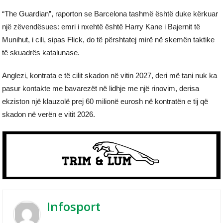
“The Guardian”, raporton se Barcelona tashmë është duke kërkuar
një zëvendësues: emri i nxehtë është Harry Kane i Bajernit të
Munihut, i cili, sipas Flick, do të përshtatej mirë në skemën taktike
të skuadrës katalunase.
Anglezi, kontrata e të cilit skadon në vitin 2027, deri më tani nuk ka
pasur kontakte me bavarezët në lidhje me një rinovim, derisa
ekziston një klauzolë prej 60 milionë eurosh në kontratën e tij që
skadon në verën e vitit 2026.
Infosport