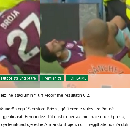
Futbollistë Shqiptarë
Premierliga
TOP LAJME
lzi në stadiumin “Turf Moor” me rezultatin 0:2.
adrën nga “Stemford Brixh”, që fitoren e vulosi vetëm në
argjentinasit, Fernandez. Pikërisht epërsia minimale dhe shpresa,
lojë të inkuadrojë edhe Armando Brojën, i cili megjithatë nuk i’a doli