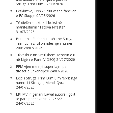
Struga Trim Lum
02/08/2026
Ekskluzive, Fisnik Saliu veshë fanellën
e FC Skopje
02/08/2026
Të dielën spektakël boksi në
manifestimin “Tetova N’festë”
31/07/2026
Bunjamin Shabani nesër me Struga
Trim Lum zhvillon ndeshjen numër
200!
24/07/2026
Tikveshi e nis vrrullshëm sezonin e ri
në Ligën e Parë (VIDEO)
24/07/2026
FFM vjen me një super lajm për
tifozët e Shkëndijës!
24/07/2026
Ekipi i Struga Trim Lum u mirëprit nga
numri 1 i Strugës, Mendi Qyra
24/07/2026
LPFMV, nigeriani Lawal autorë i golit
të parë për sezonin 2026/27
24/07/2026