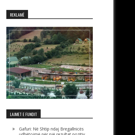
REKLAMË
LAJMET E FUNDIT
Gafuri: Në Shtip ndaj Bregallnicës
udhëtojmë për një rezultat pozitiv