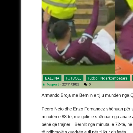
BALLINA
FUTBOLL
Futboll Ndërkombëtarë
infosport
-
22/11/2025
0
Armando Broja me Bërnlin e tij u mundën nga Çe
Pedro Neto dhe Enzo Fernandez shënuan për sku
minutën e 88-të, me golin e shënuar nga ana e 
bënë që trajneri i Bërnlit nga minuta e 72-të, në 
të ndihmojë skuadrën e tij për ti ikur disfatës.