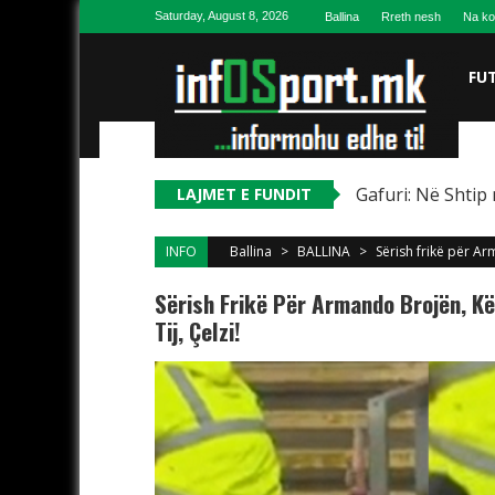
Skip to content
Saturday, August 8, 2026
Ballina
Rreth nesh
Na ko
FU
Gafuri: Në Shtip 
LAJMET E FUNDIT
INFO
Ballina
>
BALLINA
>
Sërish frikë për Ar
Sërish Frikë Për Armando Brojën, Kë
Tij, Çelzi!