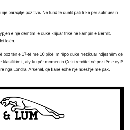
jë paraqitje pozitive. Në fund të duelit pati frikë për sulmuesin
ypjen e një dëmtimi e duke krijuar frikë në kampin e Bërnlit.
oi lojën.
 në pozitën e 17-të me 10 pikë, mirëpo duke rrezikuar ndjeshëm që
 e klasifikimit, aty ku për momentin Çelzi renditet në pozitën e dytë
yre nga Londra, Arsenal, që kanë edhe një ndeshje më pak.