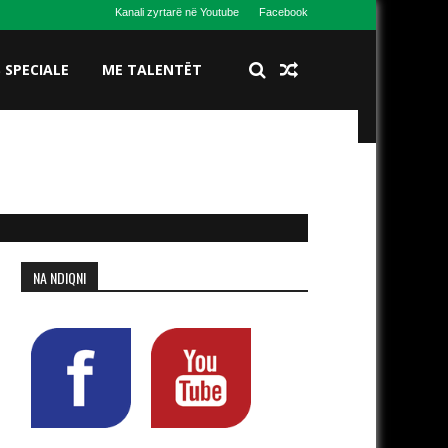
Kanali zyrtarë në Youtube
Facebook
S SPECIALE
ME TALENTËT
NA NDIQNI