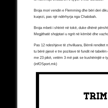
Broja mori vendin e Flemming dhe bëri deri diku n
kuqezi, pas një ndërhyrja nga Chalobah.
Broja mbeti i shtrirë në tokë, duke dhënë përsht
Megjithatë shqiptari u ngrit në këmbë dhe vazhd
Pas 12 ndeshjeve të zhvilluara, Bërnli renditet
tu bërë pjesë e tre pozitave të fundit në tabelën
me 23 pikë, vetëm 3 më pak se kushërinjtë e t
(infOSport.mk)