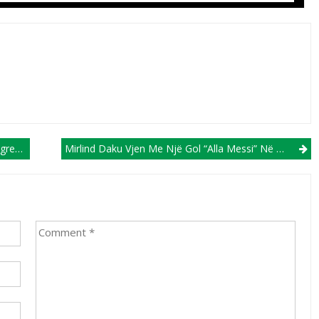
ebin
Mirlind Daku Vjen Me Një Gol “alla Messi” Në Rusi (VIDEO)