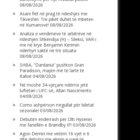
08/08/2026
Asani flet në prag të ndeshjes me
Tikveshin: Tre pikët duhet të mbeten
në Kumanovë!
08/08/2026
Analiza e vendimeve të arbitrëve në
ndeshjen Shkëndija (H) – Sileksi, VAR-i
me në krye Benjamin Kerimin
ndërhyri saktë në tre situata
08/08/2026
SHBA, “Dardania” pushton Gran
Paradison, majën më të lartë të
Italisë
04/08/2026
Në moshë 34-vjeçare ndërroi jetë
luftëtari i UFC-së, Allan Nascimento
04/08/2026
Como ashpërson rregullat për biletat
sezonale!
03/08/2026
Debutim ëndërrash për Olti Hysenin
me fanellën e Brøndby IF!
03/08/2026
Agon Demiri me vetëm 16 vjet e 6
ditë debutoi me ekipin e parë të