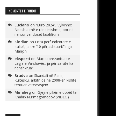
KOMENTET E FUNDIT
Luciano
on
“Euro 2024”, Sylvinho:
Ndeshja më e rëndësishme, por në
nëntor vendoset kualifikimi
Klodian
on
Lista përfundimtare e
Italisë, ja tre “të përjashtuarit” nga
Mançini
eksperti
on
Muçi u prezantua te
Legia e Varshavës, ja për sa vite ka
nënshkruar
Bradva
on
Skandali në Paris,
Kultesku, arbitri që në 2008-ën kishte
tentuar vetëvrasjen!
Mmabeg
on
Gjejnë pikën e dobët të
Khabib Nurmagomedov (VIDEO)