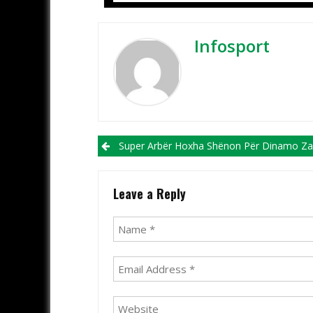
Infosport
Post navigation
Super Arbër Hoxha Shënon Për Dinamo Zagr
Leave a Reply