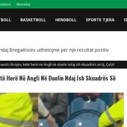
ntaktoni
Marketing
TBOLL
BASKETBOLL
HENDBOLL
SPORTE TJERA
I
ndaj Bregallnicës udhëtojmë për një rezultat pozitiv
mando Brojën, këtë herë në Angli në duelin ndaj ish skuadrës së tij, Çelzi!
të Herë Në Angli Në Duelin Ndaj Ish Skuadrës Së