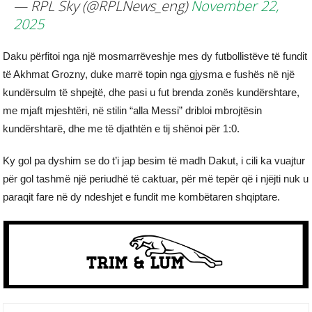
— RPL Sky (@RPLNews_eng)
November 22,
2025
Daku përfitoi nga një mosmarrëveshje mes dy futbollistëve të fundit
të Akhmat Grozny, duke marrë topin nga gjysma e fushës në një
kundërsulm të shpejtë, dhe pasi u fut brenda zonës kundërshtare,
me mjaft mjeshtëri, në stilin “alla Messi” dribloi mbrojtësin
kundërshtarë, dhe me të djathtën e tij shënoi për 1:0.
Ky gol pa dyshim se do t’i jap besim të madh Dakut, i cili ka vuajtur
për gol tashmë një periudhë të caktuar, për më tepër që i njëjti nuk u
paraqit fare në dy ndeshjet e fundit me kombëtaren shqiptare.