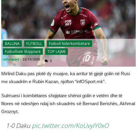
BALLINA
FUTBOLL
Futboll Ndërkombëtarë
Futbollistë Shqiptarë
TOP LAJME
infosport
-
22/11/2025
0
Mirlind Daku pas plotë dy muajve, ka arritur të gjejë golin në Rusi
me skuadrën e Rubin Kazan, njofton “infOSport.mk”.
Sulmuesi i kombëtares shqiptare shënoi golin e vetëm dhe të
fitores në ndeshjen ndaj ish skuadrës së Bernard Berishës, Akhmat
Groznyt.
1-0 Daku
pic.twitter.com/KoUvyIY0xO