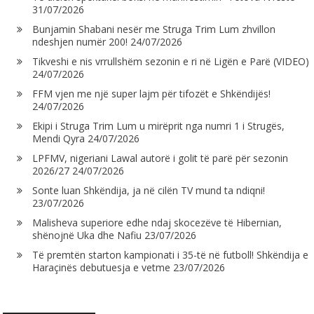
31/07/2026
Bunjamin Shabani nesër me Struga Trim Lum zhvillon
ndeshjen numër 200!
24/07/2026
Tikveshi e nis vrrullshëm sezonin e ri në Ligën e Parë (VIDEO)
24/07/2026
FFM vjen me një super lajm për tifozët e Shkëndijës!
24/07/2026
Ekipi i Struga Trim Lum u mirëprit nga numri 1 i Strugës,
Mendi Qyra
24/07/2026
LPFMV, nigeriani Lawal autorë i golit të parë për sezonin
2026/27
24/07/2026
Sonte luan Shkëndija, ja në cilën TV mund ta ndiqni!
23/07/2026
Malisheva superiore edhe ndaj skocezëve të Hibernian,
shënojnë Uka dhe Nafiu
23/07/2026
Të premtën starton kampionati i 35-të në futboll! Shkëndija e
Haraçinës debutuesja e vetme
23/07/2026