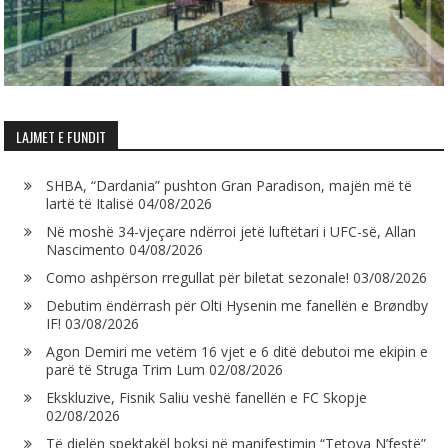
LAJMET E FUNDIT
SHBA, “Dardania” pushton Gran Paradison, majën më të
lartë të Italisë
04/08/2026
Në moshë 34-vjeçare ndërroi jetë luftëtari i UFC-së, Allan
Nascimento
04/08/2026
Como ashpërson rregullat për biletat sezonale!
03/08/2026
Debutim ëndërrash për Olti Hysenin me fanellën e Brøndby
IF!
03/08/2026
Agon Demiri me vetëm 16 vjet e 6 ditë debutoi me ekipin e
parë të Struga Trim Lum
02/08/2026
Ekskluzive, Fisnik Saliu veshë fanellën e FC Skopje
02/08/2026
Të dielën spektakël boksi në manifestimin “Tetova N’festë”