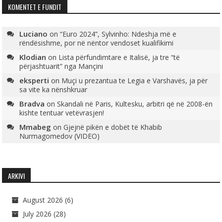
KOMENTET E FUNDIT
Luciano
on
“Euro 2024”, Sylvinho: Ndeshja më e
rëndësishme, por në nëntor vendoset kualifikimi
Klodian
on
Lista përfundimtare e Italisë, ja tre “të
përjashtuarit” nga Mançini
eksperti
on
Muçi u prezantua te Legia e Varshavës, ja për
sa vite ka nënshkruar
Bradva
on
Skandali në Paris, Kultesku, arbitri që në 2008-ën
kishte tentuar vetëvrasjen!
Mmabeg
on
Gjejnë pikën e dobët të Khabib
Nurmagomedov (VIDEO)
ARKIVI
August 2026
(6)
July 2026
(28)