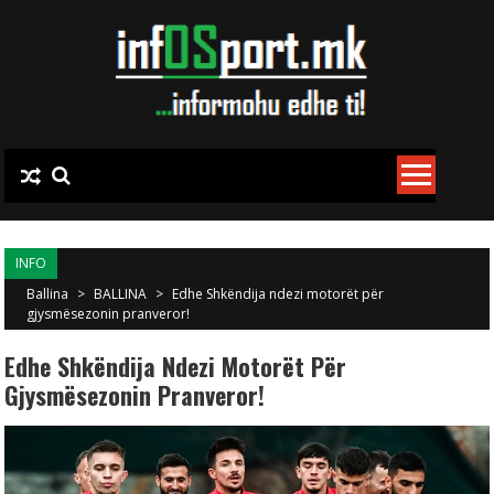
Skip to content
INFO
Ballina
>
BALLINA
>
Edhe Shkëndija ndezi motorët për
gjysmësezonin pranveror!
Edhe Shkëndija Ndezi Motorët Për
Gjysmësezonin Pranveror!