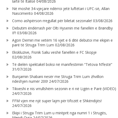
lartë të Italisë
04/08/2026
Në moshë 34-vjeçare ndërroi jetë luftëtari i UFC-së, Allan
Nascimento
04/08/2026
Como ashpërson rregullat për biletat sezonale!
03/08/2026
Debutim ëndërrash për Olti Hysenin me fanellën e Brøndby
IF!
03/08/2026
Agon Demiri me vetëm 16 vjet e 6 ditë debutoi me ekipin e
parë të Struga Trim Lum
02/08/2026
Ekskluzive, Fisnik Saliu veshë fanellën e FC Skopje
02/08/2026
Të dielën spektakël boksi në manifestimin “Tetova N’festë”
31/07/2026
Bunjamin Shabani nesër me Struga Trim Lum zhvillon
ndeshjen numër 200!
24/07/2026
Tikveshi e nis vrrullshëm sezonin e ri në Ligën e Parë (VIDEO)
24/07/2026
FFM vjen me një super lajm për tifozët e Shkëndijës!
24/07/2026
Ekipi i Struga Trim Lum u mirëprit nga numri 1 i Strugës,
Mendi Qyra
24/07/2026