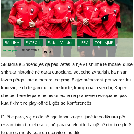
BALLINA
FUTBOLL
Futboll Vendor
LPFM
TOP LAJME
infosport
-
05/01/2026
0
Skuadra e Shkëndijës që pas vetes la një vit shumë të mbarë, duke
shkruar historinë në garat europiane, sot edhe zyrtarisht ka nisur
fazën përgatitore dimërore, në prag të gjysmësezonit pranveror, ku
kuqezinjtë do të garojnë në tre fronte, kampionatin vendor, Kupën
dhe për herë të parë në histori edhe në pranverën evropiane, pas
kualifikimit në play-off të Ligës së Konferencës.
Ditët e para, siç njoftojnë nga tabori kuqezi janë të dedikuara për
ekzaminimet mjekësore, përpara se ekipi të kalojë në ritmin e plotë
të punës me dy seanca stërvitore në ditë.