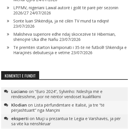
LPFMV, nigeriani Lawal autorë i golit të parë për sezonin
2026/27
24/07/2026
Sonte luan Shkëndija, ja në cilën TV mund ta ndiqni!
23/07/2026
Malisheva superiore edhe ndaj skocezëve të Hibernian,
shënojnë Uka dhe Nafiu
23/07/2026
Të premtën starton kampionati i 35-të në futboll! Shkëndija e
Haraçinës debutuesja e vetme
23/07/2026
KOMENTET E FUNDIT
Luciano
on
“Euro 2024”, Sylvinho: Ndeshja më e
rëndësishme, por në nëntor vendoset kualifikimi
Klodian
on
Lista përfundimtare e Italisë, ja tre “të
përjashtuarit” nga Mançini
eksperti
on
Muçi u prezantua te Legia e Varshavës, ja për
sa vite ka nënshkruar