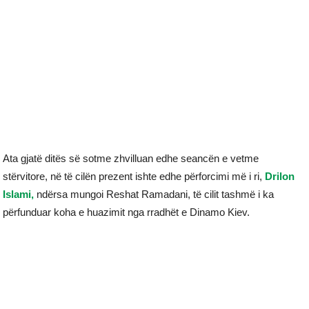
Ata gjatë ditës së sotme zhvilluan edhe seancën e vetme
stërvitore, në të cilën prezent ishte edhe përforcimi më i ri,
Drilon
Islami,
ndërsa mungoi Reshat Ramadani, të cilit tashmë i ka
përfunduar koha e huazimit nga rradhët e Dinamo Kiev.