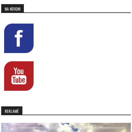
NA NDIQNI
REKLAMË