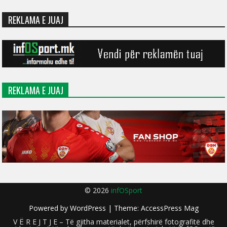
REKLAMA E JUAJ
REKLAMA E JUAJ
© 2026
infOSport
Powered by
WordPress
| Theme:
AccessPress Mag
V Ë R E J T J E – Të gjitha materialet, përfshirë fotografitë dhe