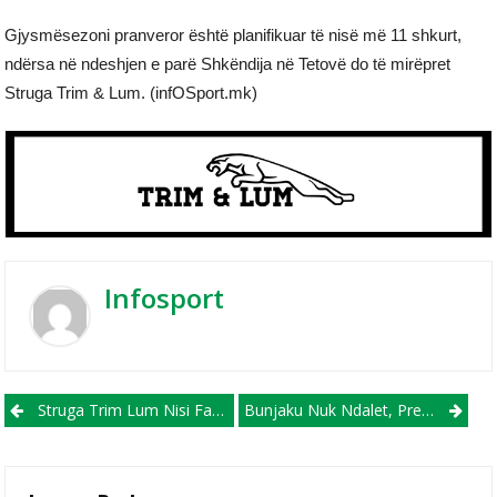
Gjysmësezoni pranveror është planifikuar të nisë më 11 shkurt,
ndërsa në ndeshjen e parë Shkëndija në Tetovë do të mirëpret
Struga Trim & Lum. (infOSport.mk)
Infosport
Post navigation
Struga Trim Lum Nisi Fazën E Përgatitjeve Pranverore Pa Goleadorin Compaore!
Bunjaku Nuk Ndalet, Prezanton Edhe Një Tjetër Futbollistë Te KF Tirana