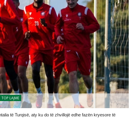
TOP LAJME
alia të Turqisë, aty ku do të zhvillojë edhe fazën kryesore të