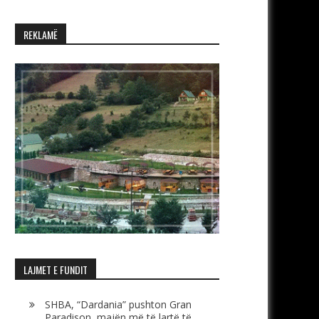
REKLAMË
LAJMET E FUNDIT
SHBA, “Dardania” pushton Gran
Paradison, majën më të lartë të