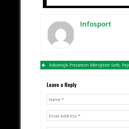
Infosport
Post navigation
Rabotniçki Prezanton Mbrojtësin Serb, Pej
Leave a Reply