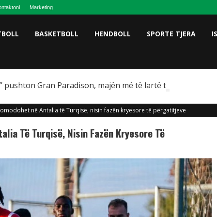
ntaktoni
Marketing
TBOLL
BASKETBOLL
HENDBOLL
SPORTE TJERA
I
 pushton Gran Paradison, majën më të lartë të Italisë
omodohet në Antalia të Turqisë, nisin fazën kryesore të përgatitjeve
lia Të Turqisë, Nisin Fazën Kryesore Të