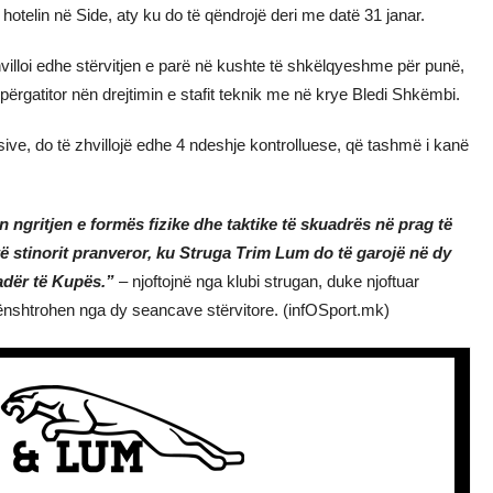
hotelin në Side, aty ku do të qëndrojë deri me datë 31 janar.
hvilloi edhe stërvitjen e parë në kushte të shkëlqyeshme për punë,
përgatitor nën drejtimin e stafit teknik me në krye Bledi Shkëmbi.
sive, do të zhvillojë edhe 4 ndeshje kontrolluese, që tashmë i kanë
n ngritjen e formës fizike dhe taktike të skuadrës në prag të
ë stinorit pranveror, ku Struga Trim Lum do të garojë në dy
adër të Kupës.”
– njoftojnë nga klubi strugan, duke njoftuar
u nënshtrohen nga dy seancave stërvitore. (infOSport.mk)