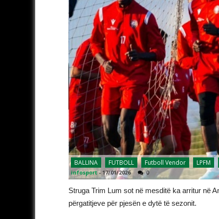
BALLINA
FUTBOLL
Futboll Vendor
LPFM
infosport
-
17/01/2026
0
Struga Trim Lum sot në mesditë ka arritur në Ant
përgatitjeve për pjesën e dytë të sezonit.