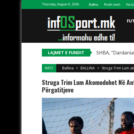
Skip to content
Thursday, August 6, 2026
Ballina
Rreth nesh
Na ko
FU
SHBA, “Dardania”
LAJMET E FUNDIT
INFO
Ballina
>
BALLINA
>
Struga Trim Lum ak
Struga Trim Lum Akomodohet Në Anta
Përgatitjeve