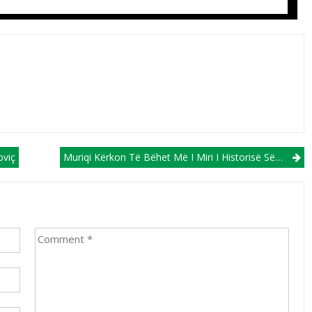
oviç
Muriqi Kërkon Të Bëhet Më I Miri I Historisë Së Majorkës!