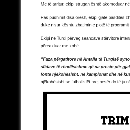
Me të arritur, ekipi strugan është akomoduar në 
Pas pushimit disa orësh, ekipi gjatë pasditës z
duke nisur kështu zbatimin e plotë të programit 
Ekipi në Turqi përveç seancave stërvitore inten
përcaktuar me kohë.
“Faza përgatitore në Antalia të Turqisë syno
sfidave të rëndësishme që na presin për gjat
fonte njëkohësisht, në kampionat dhe në ku
njëkohësisht se futbollistët prej nesër do të j