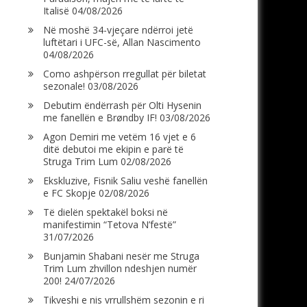
Italisë
04/08/2026
Në moshë 34-vjeçare ndërroi jetë
luftëtari i UFC-së, Allan Nascimento
04/08/2026
Como ashpërson rregullat për biletat
sezonale!
03/08/2026
Debutim ëndërrash për Olti Hysenin
me fanellën e Brøndby IF!
03/08/2026
Agon Demiri me vetëm 16 vjet e 6
ditë debutoi me ekipin e parë të
Struga Trim Lum
02/08/2026
Ekskluzive, Fisnik Saliu veshë fanellën
e FC Skopje
02/08/2026
Të dielën spektakël boksi në
manifestimin “Tetova N’festë”
31/07/2026
Bunjamin Shabani nesër me Struga
Trim Lum zhvillon ndeshjen numër
200!
24/07/2026
Tikveshi e nis vrrullshëm sezonin e ri