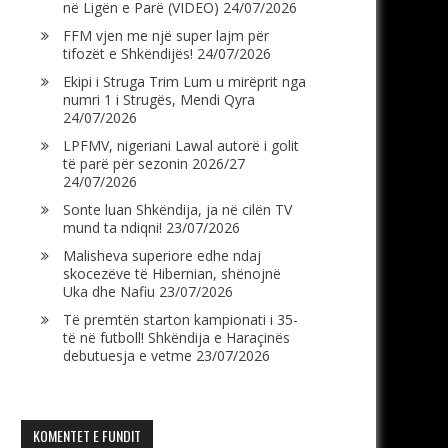
në Ligën e Parë (VIDEO)
24/07/2026
FFM vjen me një super lajm për
tifozët e Shkëndijës!
24/07/2026
Ekipi i Struga Trim Lum u mirëprit nga
numri 1 i Strugës, Mendi Qyra
24/07/2026
LPFMV, nigeriani Lawal autorë i golit
të parë për sezonin 2026/27
24/07/2026
Sonte luan Shkëndija, ja në cilën TV
mund ta ndiqni!
23/07/2026
Malisheva superiore edhe ndaj
skocezëve të Hibernian, shënojnë
Uka dhe Nafiu
23/07/2026
Të premtën starton kampionati i 35-
të në futboll! Shkëndija e Haraçinës
debutuesja e vetme
23/07/2026
KOMENTET E FUNDIT