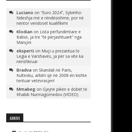
Luciano
on
“Euro 2024”, Sylvinho:
Ndeshja më e rëndësishme, por në
nëntor vendoset kualifikimi
Klodian
on
Lista përfundimtare e
Italisë, ja tre “të përjashtuarit” nga
Mançini
eksperti
on
Muçi u prezantua te
Legia e Varshavës, ja për sa vite ka
nënshkruar
Bradva
on
Skandali në Paris,
Kultesku, arbitri që në 2008-ën kishte
tentuar vetëvrasjen!
Mmabeg
on
Gjejnë pikën e dobët të
Khabib Nurmagomedov (VIDEO)
ARKIVI